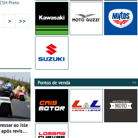
ESH Preto
2
>
>>
Pontos de venda
essar ao Isle
após revisão