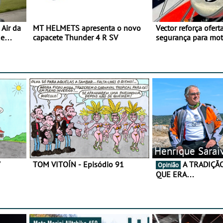
Air da
MT HELMETS apresenta o novo
Vector reforça ofert
de
capacete Thunder 4 R SV
segurança para mo
gama de cadeados
Henrique Sarai
7
TOM VITOÍN - Episódio 91
A TRADIÇÃO AINDA É O
Opinião
QUE ERA…