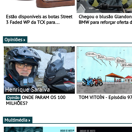
Estão disponíveis as botas Street
Chegou o blusão Glandon 
3 Faded WP da TCX para
BMW para reforçar oferta 
utilização durante todo o ano
equipamento de verão
Opiniões
Henrique Saraiva
ONDE PARAM OS 100
TOM VITOÍN - Episódio 9
Opinião
MILHÕES?
Multimédia