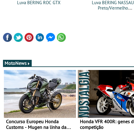
Luva BERING ROC GTX
Luva BERING NASSAU
Preto/Vermelho
MotoNews
Concurso Europeu Honda
Honda VFR 400R: genes d
Customs - Mugen na linha da
competição
frente, vote nela para ganhar