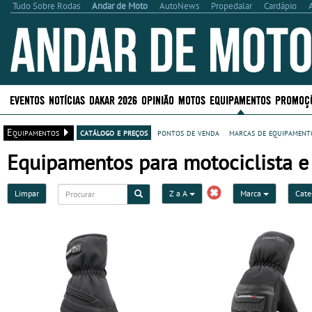
Tudo Sobre Rodas
Andar de Moto
AutoNews
Propedalar
Cardápio
EVENTOS
NOTÍCIAS
DAKAR 2026
OPINIÃO
MOTOS
EQUIPAMENTOS
PROMOÇ
Equipamentos
catálogo e preços
pontos de venda
marcas de equipamento
Equipamentos para motociclista e 
Limpar
Z a A
Marca
Cate