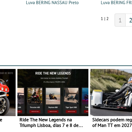
Luva BERING NASSAU Preto
Luva BERING FR
1 | 2
1
e
Ride The New Legends na
Sidecars podem regr
Triumph Lisboa, dias 7 e 8 de
of Man TT em 2027 
agosto
de segurança