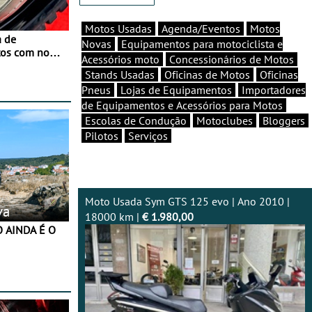
Motos Usadas
Agenda/Eventos
Motos
a de
Novas
Equipamentos para motociclista e
tos com nova
Acessórios moto
Concessionários de Motos
 JawX
Stands Usadas
Oficinas de Motos
Oficinas
Pneus
Lojas de Equipamentos
Importadores
de Equipamentos e Acessórios para Motos
Escolas de Condução
Motoclubes
Bloggers
Pilotos
Serviços
Moto Usada Sym GTS 125 evo | Ano 2010 |
va
18000 km |
€ 1.980,00