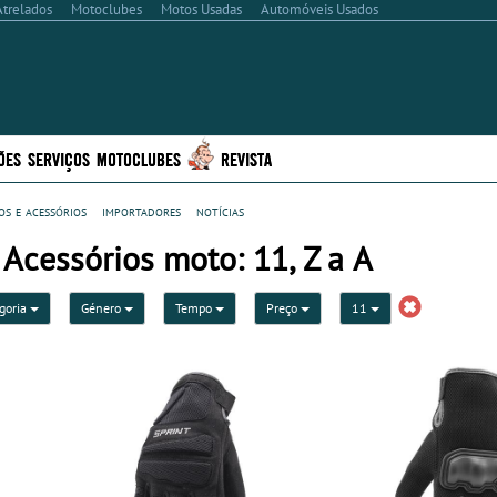
Atrelados
Motoclubes
Motos Usadas
Automóveis Usados
ÕES
SERVIÇOS
MOTOCLUBES
REVISTA
s e acessórios
importadores
notícias
Acessórios moto: 11, Z a A
goria
Género
Tempo
Preço
11