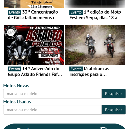
33.ª Concentração
1.ª edição do Moto
Evento
Evento
de Góis: faltam menos de
Fest em Serpa, dias 18 a 20
duas semanas! - De 13 a
de setembro - A cultura das
16 de agosto
duas rodas invade o Baixo
Alentejo
14.º Aniversário do
Já abriram as
Evento
Evento
Grupo Asfalto Friends Fafe,
inscrições para o
dia 26 de setembro de
MotorBeach Rally Raid
2026
2026
Motos Novas
Pesquisar
Motos Usadas
Pesquisar