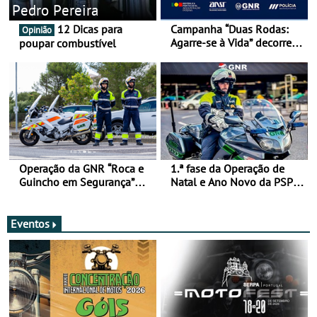
Pedro Pereira
12 Dicas para
Campanha “Duas Rodas:
Opinião
Agarre-se à Vida” decorre
poupar combustível
de 17 a 23 de março
Operação da GNR “Roca e
1.ª fase da Operação de
Guincho em Segurança”
Natal e Ano Novo da PSP e
com resultados que
GNR menos trágica
merecem reflexão
Eventos