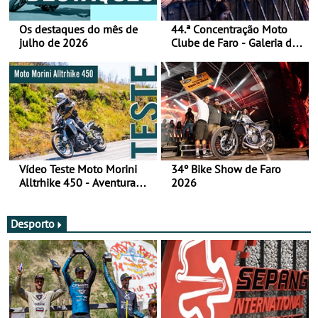
Os destaques do mês de
44.ª Concentração Moto
julho de 2026
Clube de Faro - Galeria de
fotos (sábado)
Vídeo Teste Moto Morini
34º Bike Show de Faro
Alltrhike 450 - Aventura
2026
Acessível
Desporto