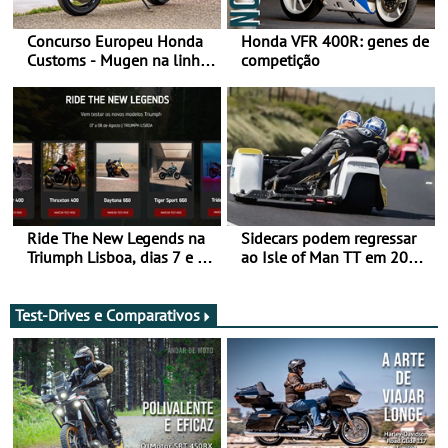
Concurso Europeu Honda
Honda VFR 400R: genes de
Customs - Mugen na linha
competição
da frente, vote nela para
ganhar
Ride The New Legends na
Sidecars podem regressar
Triumph Lisboa, dias 7 e 8
ao Isle of Man TT em 2027
de agosto
após revisão de segurança
Test-Drives e Comparativos