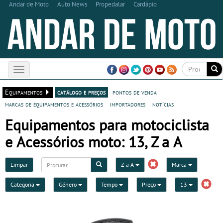
Andar de Moto
Auto News
Propedalar
Cardápio
Toggle
navigation
Equipamentos
catálogo e preços
pontos de venda
marcas de equipamentos e acessórios
importadores
notícias
Equipamentos para motociclista
e Acessórios moto: 13, Z a A
Limpar
Z a A
Marca
Categoria
Género
Tempo
Preço
13