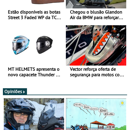
Estão disponíveis as botas
Chegou o blusão Glandon
Street 3 Faded WP da TCX
Air da BMW para reforçar
para utilização durante
oferta de equipamento de
todo o ano
verão
MT HELMETS apresenta o
Vector reforça oferta de
novo capacete Thunder 4 R
segurança para motos com
SV
nova gama de cadeados
JawX
Opiniões