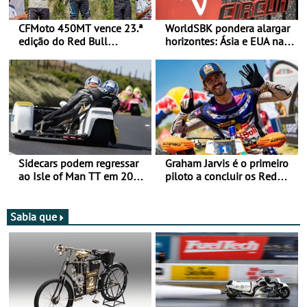
CFMoto 450MT vence 23.ª
WorldSBK pondera alargar
edição do Red Bull
horizontes: Ásia e EUA na
Romaniacs nas 3
mira para 2027
Categorias Adventure -
Vitória na Ultimate, Core e
Lite
Sidecars podem regressar
Graham Jarvis é o primeiro
ao Isle of Man TT em 2027
piloto a concluir os Red
após revisão de segurança
Bull Romaniacs numa
moto elétrica
Sabia que