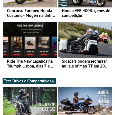
Concurso Europeu Honda
Honda VFR 400R: genes de
Customs - Mugen na linha
competição
da frente, vote nela para
ganhar
Ride The New Legends na
Sidecars podem regressar
Triumph Lisboa, dias 7 e 8
ao Isle of Man TT em 2027
de agosto
após revisão de segurança
Test-Drives e Comparativos