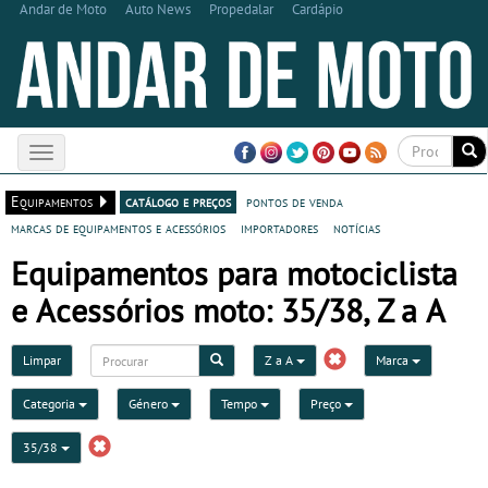
Andar de Moto
Auto News
Propedalar
Cardápio
Toggle
navigation
Equipamentos
catálogo e preços
pontos de venda
marcas de equipamentos e acessórios
importadores
notícias
Equipamentos para motociclista
e Acessórios moto: 35/38, Z a A
Limpar
Z a A
Marca
Categoria
Género
Tempo
Preço
35/38