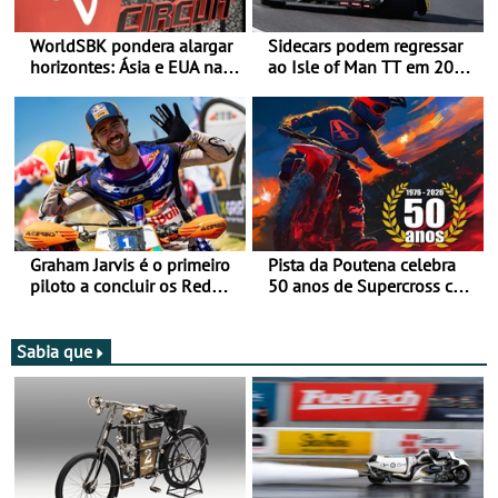
WorldSBK pondera alargar
Sidecars podem regressar
horizontes: Ásia e EUA na
ao Isle of Man TT em 2027
mira para 2027
após revisão de segurança
Graham Jarvis é o primeiro
Pista da Poutena celebra
piloto a concluir os Red
50 anos de Supercross com
Bull Romaniacs numa
jornada dupla, dias 1 e 2
moto elétrica
de agosto
Sabia que