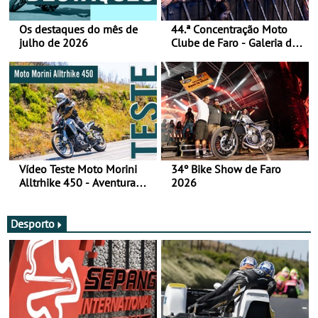
Os destaques do mês de
44.ª Concentração Moto
julho de 2026
Clube de Faro - Galeria de
fotos (sábado)
Vídeo Teste Moto Morini
34º Bike Show de Faro
Alltrhike 450 - Aventura
2026
Acessível
Desporto