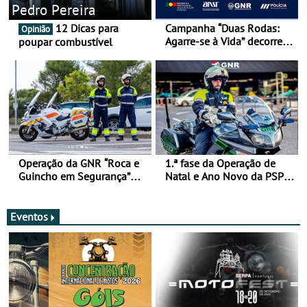
Pedro Pereira
12 Dicas para
Campanha “Duas Rodas:
Opinião
Agarre-se à Vida” decorre
poupar combustível
de 17 a 23 de março
Operação da GNR “Roca e
1.ª fase da Operação de
Guincho em Segurança”
Natal e Ano Novo da PSP e
com resultados que
GNR menos trágica
merecem reflexão
Eventos