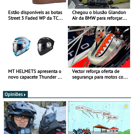
Estão disponíveis as botas
Chegou o blusão Glandon
Street 3 Faded WP da TCX
Air da BMW para reforçar
para utilização durante
oferta de equipamento de
todo o ano
verão
MT HELMETS apresenta o
Vector reforça oferta de
novo capacete Thunder 4 R
segurança para motos com
SV
nova gama de cadeados
JawX
Opiniões