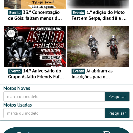
33.ª Concentração
1.ª edição do Moto
Evento
Evento
de Góis: faltam menos de
Fest em Serpa, dias 18 a 20
duas semanas! - De 13 a
de setembro - A cultura das
16 de agosto
duas rodas invade o Baixo
Alentejo
14.º Aniversário do
Já abriram as
Evento
Evento
Grupo Asfalto Friends Fafe,
inscrições para o
dia 26 de setembro de
MotorBeach Rally Raid
2026
2026
Motos Novas
Pesquisar
Motos Usadas
Pesquisar