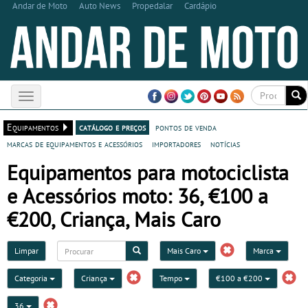
Andar de Moto
Auto News
Propedalar
Cardápio
Toggle
navigation
Equipamentos
catálogo e preços
pontos de venda
marcas de equipamentos e acessórios
importadores
notícias
Equipamentos para motociclista
e Acessórios moto: 36, €100 a
€200, Criança, Mais Caro
Limpar
Mais Caro
Marca
Categoria
Criança
Tempo
€100 a €200
36