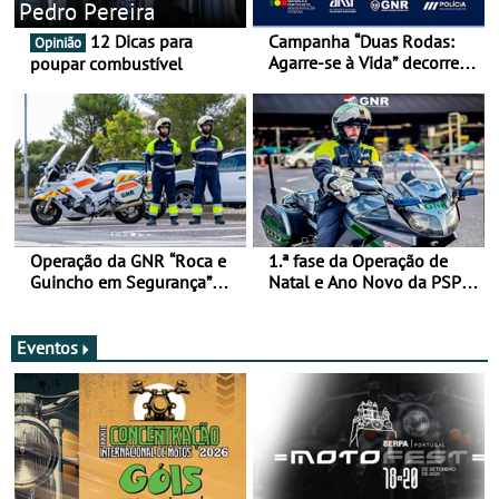
Pedro Pereira
12 Dicas para
Campanha “Duas Rodas:
Opinião
Agarre-se à Vida” decorre
poupar combustível
de 17 a 23 de março
Operação da GNR “Roca e
1.ª fase da Operação de
Guincho em Segurança”
Natal e Ano Novo da PSP e
com resultados que
GNR menos trágica
merecem reflexão
Eventos