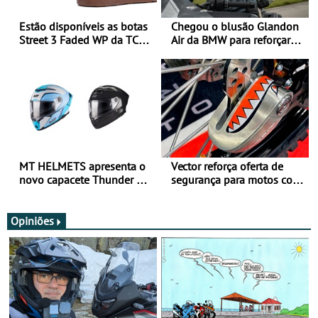
Estão disponíveis as botas
Chegou o blusão Glandon
Street 3 Faded WP da TCX
Air da BMW para reforçar
para utilização durante
oferta de equipamento de
todo o ano
verão
MT HELMETS apresenta o
Vector reforça oferta de
novo capacete Thunder 4 R
segurança para motos com
SV
nova gama de cadeados
JawX
Opiniões