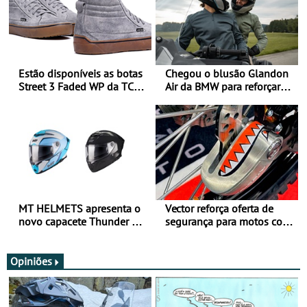
Estão disponíveis as botas
Chegou o blusão Glandon
Street 3 Faded WP da TCX
Air da BMW para reforçar
para utilização durante
oferta de equipamento de
todo o ano
verão
MT HELMETS apresenta o
Vector reforça oferta de
novo capacete Thunder 4 R
segurança para motos com
SV
nova gama de cadeados
JawX
Opiniões