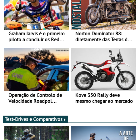
Graham Jarvis é o primeiro
Norton Dominator 88:
piloto a concluir os Red
diretamente das Terras de
Bull Romaniacs numa
Sua Majestade
moto elétrica
Operação de Controlo de
Kove 350 Rally deve
Velocidade Roadpol
mesmo chegar ao mercado
decorre até 9 de agosto
Test-Drives e Comparativos