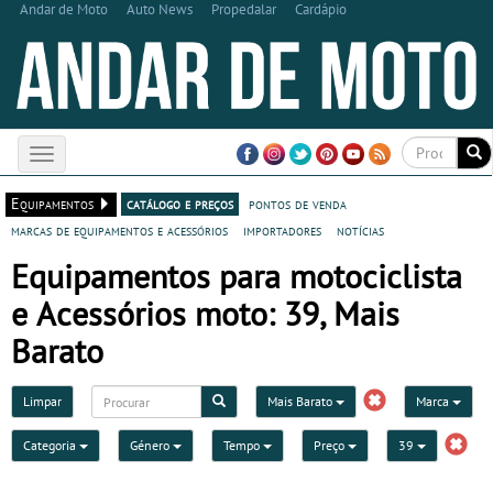
Andar de Moto
Auto News
Propedalar
Cardápio
Toggle
navigation
Equipamentos
catálogo e preços
pontos de venda
marcas de equipamentos e acessórios
importadores
notícias
Equipamentos para motociclista
e Acessórios moto: 39, Mais
Barato
Limpar
Mais Barato
Marca
Categoria
Género
Tempo
Preço
39