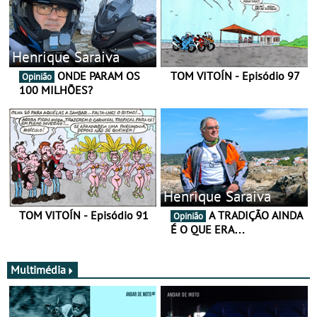
Henrique Saraiva
ONDE PARAM OS
TOM VITOÍN - Episódio 97
Opinião
100 MILHÕES?
Henrique Saraiva
TOM VITOÍN - Episódio 91
A TRADIÇÃO AINDA
Opinião
É O QUE ERA…
Multimédia