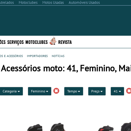
Atrelados
Motoclubes
Motos Usadas
Automóveis Usados
ÕES
SERVIÇOS
MOTOCLUBES
REVISTA
s e acessórios
importadores
notícias
 Acessórios moto: 41, Feminino, Ma
Categoria
Feminino
Tempo
Preço
41