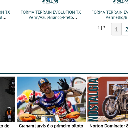
€ 254,99
€ 254,9
ON TX
FORMA TERRAIN EVOLUTION TX
FORMA TERRAIN E
ul
Verm/Azul/Branco/Preto
Vermelho/B
1 | 2
1
to de
Graham Jarvis é o primeiro piloto
Norton Dominator 8