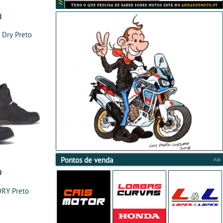
8
Dry Preto
Pontos de venda
9
RY Preto