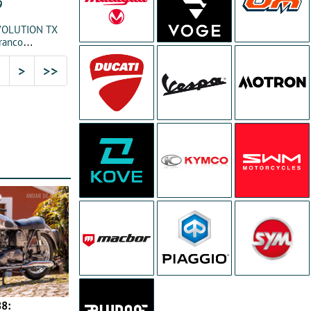
9
VOLUTION TX
ranco
2
>
>>
8: