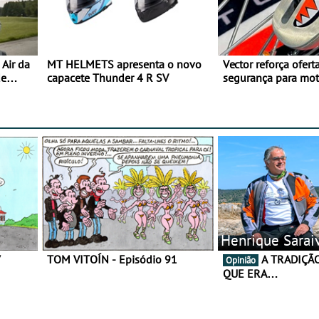
Air da
MT HELMETS apresenta o novo
Vector reforça ofert
de
capacete Thunder 4 R SV
segurança para mo
gama de cadeados
Henrique Sarai
7
TOM VITOÍN - Episódio 91
A TRADIÇÃO AINDA É O
Opinião
QUE ERA…