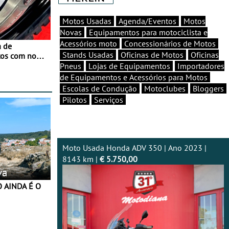
Motos Usadas
Agenda/Eventos
Motos
Novas
Equipamentos para motociclista e
Acessórios moto
Concessionários de Motos
a de
Stands Usadas
Oficinas de Motos
Oficinas
tos com nova
 JawX
Pneus
Lojas de Equipamentos
Importadores
de Equipamentos e Acessórios para Motos
Escolas de Condução
Motoclubes
Bloggers
Pilotos
Serviços
Moto Usada Honda ADV 350 | Ano 2023 |
8143 km |
€ 5.750,00
va