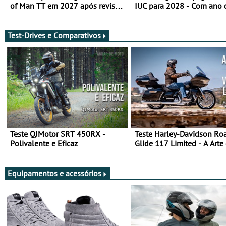
of Man TT em 2027 após revisão
IUC para 2028 - Com ano 
de segurança
transição em 2027
Test-Drives e Comparativos
Teste QJMotor SRT 450RX -
Teste Harley-Davidson Ro
Polivalente e Eficaz
Glide 117 Limited - A Arte
Viajar Longe
Equipamentos e acessórios