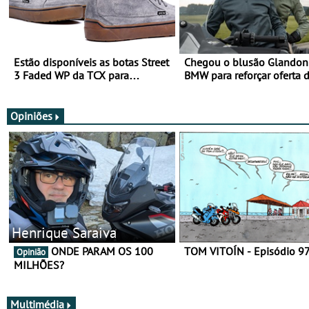
Estão disponíveis as botas Street
Chegou o blusão Glandon 
3 Faded WP da TCX para
BMW para reforçar oferta 
utilização durante todo o ano
equipamento de verão
Opiniões
Henrique Saraiva
ONDE PARAM OS 100
TOM VITOÍN - Episódio 9
Opinião
MILHÕES?
Multimédia