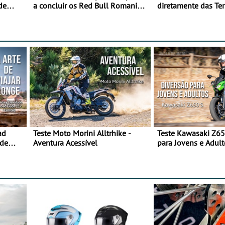
de
a concluir os Red Bull Romaniacs
diretamente das Ter
numa moto elétrica
Majestade
ad
Teste Moto Morini Alltrhike -
Teste Kawasaki Z65
 de
Aventura Acessível
para Jovens e Adult