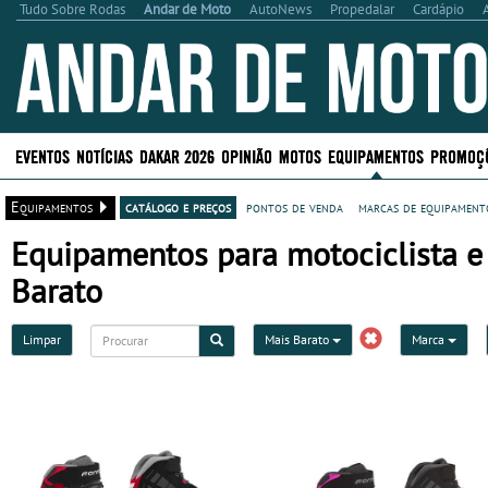
Tudo Sobre Rodas
Andar de Moto
AutoNews
Propedalar
Cardápio
EVENTOS
NOTÍCIAS
DAKAR 2026
OPINIÃO
MOTOS
EQUIPAMENTOS
PROMOÇ
Equipamentos
catálogo e preços
pontos de venda
marcas de equipamento
Equipamentos para motociclista e
Barato
Limpar
Mais Barato
Marca