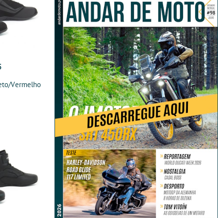
5
eto/Vermelho