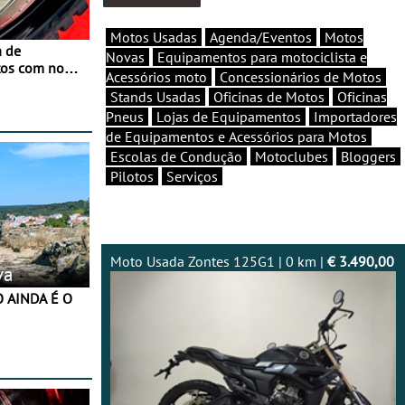
Motos Usadas
Agenda/Eventos
Motos
a de
Novas
Equipamentos para motociclista e
tos com nova
Acessórios moto
Concessionários de Motos
 JawX
Stands Usadas
Oficinas de Motos
Oficinas
Pneus
Lojas de Equipamentos
Importadores
de Equipamentos e Acessórios para Motos
Escolas de Condução
Motoclubes
Bloggers
Pilotos
Serviços
Moto Usada Zontes 125G1 | 0 km |
€ 3.490,00
va