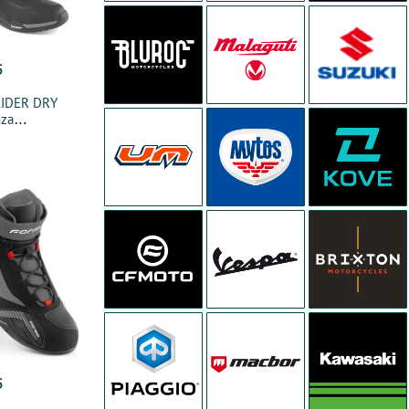
5
LIDER DRY
nza
5