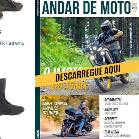
5
R Castanho
5