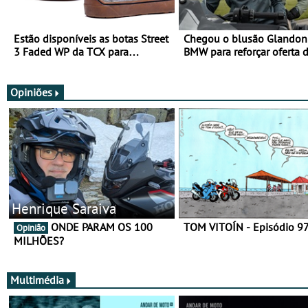
Estão disponíveis as botas Street
Chegou o blusão Glandon 
3 Faded WP da TCX para
BMW para reforçar oferta 
utilização durante todo o ano
equipamento de verão
Opiniões
Henrique Saraiva
ONDE PARAM OS 100
TOM VITOÍN - Episódio 9
Opinião
MILHÕES?
Multimédia