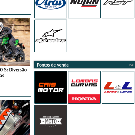
Pontos de venda
0 S: Diversão
os