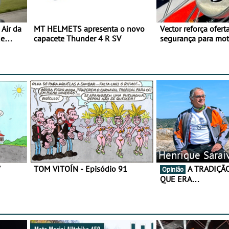
Air da
MT HELMETS apresenta o novo
Vector reforça ofert
de
capacete Thunder 4 R SV
segurança para mo
gama de cadeados
Henrique Sarai
7
TOM VITOÍN - Episódio 91
A TRADIÇÃO AINDA É O
Opinião
QUE ERA…