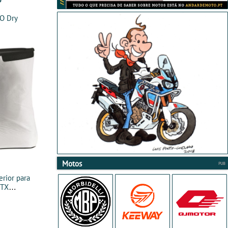
O Dry
Motos
rior para
 TX
ENTURE