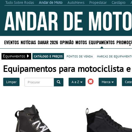
Tudo Sobre Rodas
Andar de Moto
AutoNews
Propedalar
Cardápio
EVENTOS
NOTÍCIAS
DAKAR 2026
OPINIÃO
MOTOS
EQUIPAMENTOS
PROMOÇ
Equipamentos
catálogo e preços
pontos de venda
marcas de equipamento
Equipamentos para motociclista e 
Limpar
A a Z
Marca
Cate