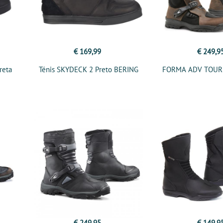
€ 169,99
€ 249,9
reta
Ténis SKYDECK 2 Preto BERING
FORMA ADV TOURE
€ 249,95
€ 149,9