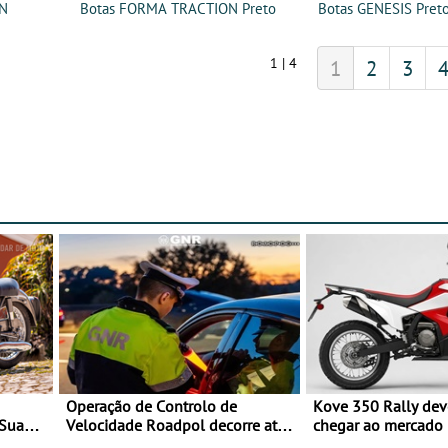
ON
Botas FORMA TRACTION Preto
Botas GENESIS Pret
1 | 4
1
2
3
Operação de Controlo de
Kove 350 Rally de
 Sua
Velocidade Roadpol decorre até
chegar ao mercado
9 de agosto