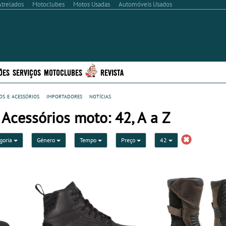
Atrelados
Motoclubes
Motos Usadas
Automóveis Usados
ÕES
SERVIÇOS
MOTOCLUBES
REVISTA
s e acessórios
importadores
notícias
Acessórios moto: 42, A a Z
goria
Género
Tempo
Preço
42