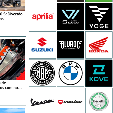
0 S: Diversão
os
a de
tos com nova
 JawX