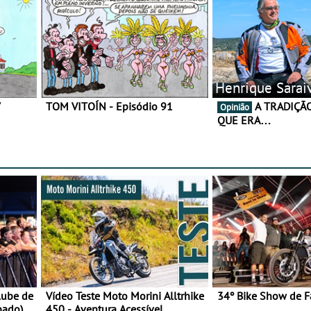
Henrique Sarai
7
TOM VITOÍN - Episódio 91
A TRADIÇÃO AINDA É O
Opinião
QUE ERA…
lube de
Vídeo Teste Moto Morini Alltrhike
34º Bike Show de F
bado)
450 - Aventura Acessível