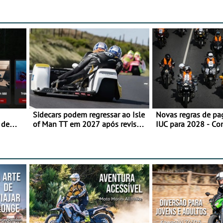
Sidecars podem regressar ao Isle
Novas regras de p
 de
of Man TT em 2027 após revisão
IUC para 2028 - Co
de segurança
transição em 2027