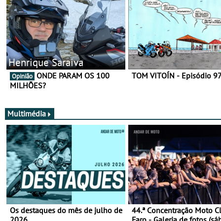
Henrique Saraiva
ONDE PARAM OS 100
TOM VITOÍN - Episódio 9
Opinião
MILHÕES?
Multimédia
Os destaques do mês de julho de
44.ª Concentração Moto C
2026
Faro - Galeria de fotos (sá