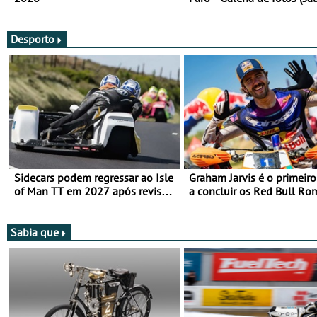
Desporto
Sidecars podem regressar ao Isle
Graham Jarvis é o primeiro
of Man TT em 2027 após revisão
a concluir os Red Bull Ro
de segurança
numa moto elétrica
Sabia que