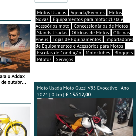
Motos Usadas
Agenda/Eventos
Motos
Novas
Equipamentos para motociclista e
Acessórios moto
Concessionários de Motos
Stands Usadas
Oficinas de Motos
Oficinas
Pneus
Lojas de Equipamentos
Importadores
de Equipamentos e Acessórios para Motos
Escolas de Condução
Motoclubes
Bloggers
Pilotos
Serviços
para o Addax
 de outubro -
ipação com o
Moto Usada Moto Guzzi V85 Evocative | Ano
2024 | 0 km |
€ 13.512,00