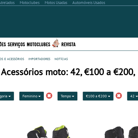
Atrelados
Motoclubes
Motos Usadas
Automóveis Usados
ÕES
SERVIÇOS
MOTOCLUBES
REVISTA
s e acessórios
importadores
notícias
Acessórios moto: 42, €100 a €200,
goria
Feminino
Tempo
€100 a €200
42