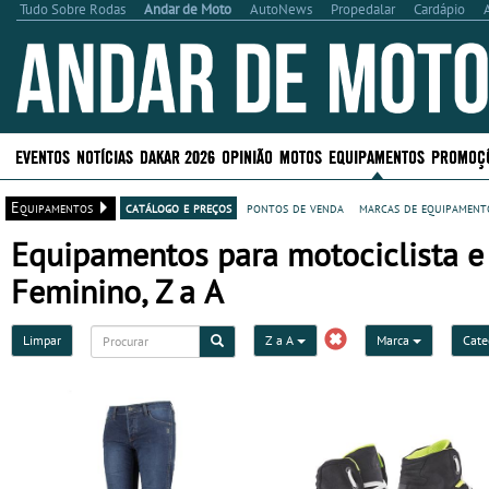
Tudo Sobre Rodas
Andar de Moto
AutoNews
Propedalar
Cardápio
EVENTOS
NOTÍCIAS
DAKAR 2026
OPINIÃO
MOTOS
EQUIPAMENTOS
PROMOÇ
Equipamentos
catálogo e preços
pontos de venda
marcas de equipamento
Equipamentos para motociclista e 
Feminino, Z a A
Limpar
Z a A
Marca
Cate