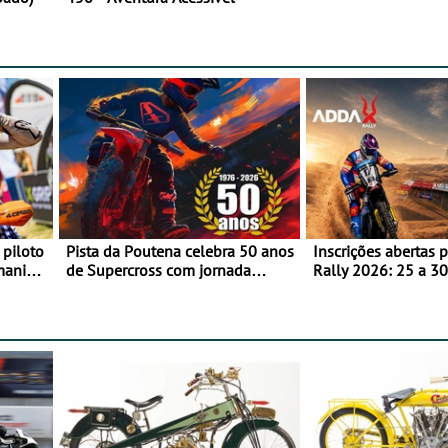
 piloto
Pista da Poutena celebra 50 anos
Inscrições abertas 
maniacs
de Supercross com jornada
Rally 2026: 25 a 30
dupla, dias 1 e 2 de agosto
Proposta de partic
Team Bianchi Prata