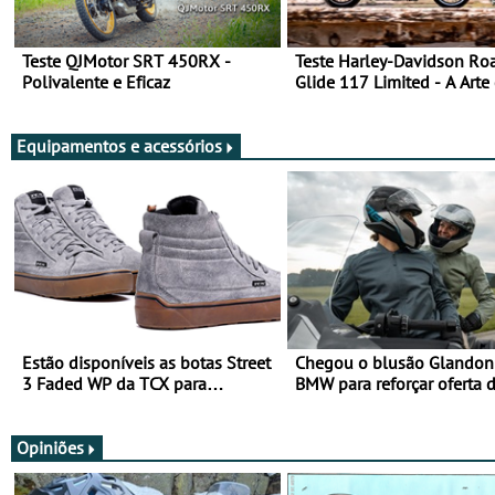
Teste QJMotor SRT 450RX -
Teste Harley-Davidson Ro
Polivalente e Eficaz
Glide 117 Limited - A Arte
Viajar Longe
Equipamentos e acessórios
Estão disponíveis as botas Street
Chegou o blusão Glandon 
3 Faded WP da TCX para
BMW para reforçar oferta 
utilização durante todo o ano
equipamento de verão
Opiniões