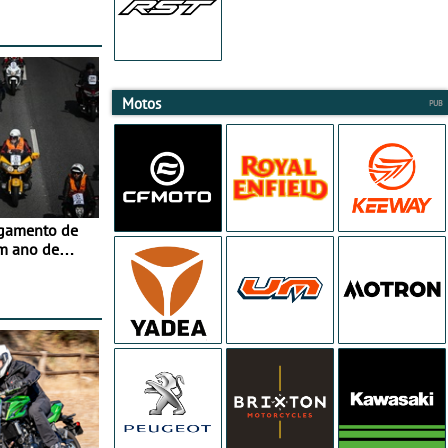
Motos
agamento de
m ano de