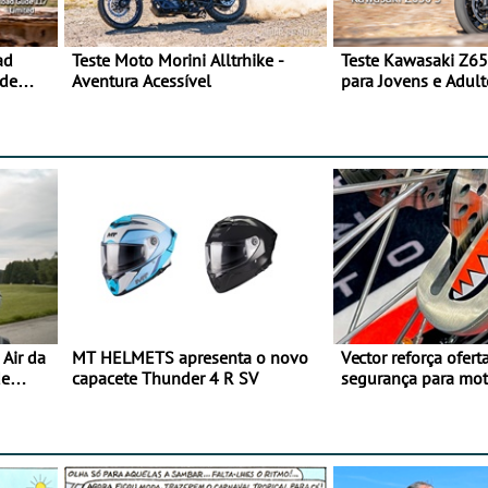
ad
Teste Moto Morini Alltrhike -
Teste Kawasaki Z65
 de
Aventura Acessível
para Jovens e Adult
Air da
MT HELMETS apresenta o novo
Vector reforça ofert
de
capacete Thunder 4 R SV
segurança para mo
gama de cadeados