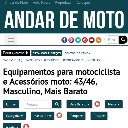
Andar de Moto
Auto News
Propedalar
Cardápio
Toggle
navigation
Equipamentos
catálogo e preços
pontos de venda
marcas de equipamentos e acessórios
importadores
notícias
Equipamentos para motociclista
e Acessórios moto: 43/46,
Masculino, Mais Barato
Limpar
Mais Barato
Marca
Categoria
Masculino
Tempo
Preço
43/46