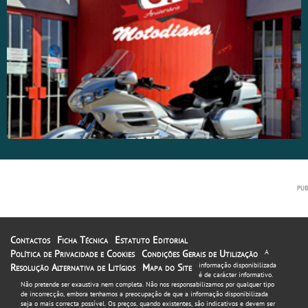
Contactos
Ficha Técnica
Estatuto Editorial
Política de Privacidade e Cookies
Condições Gerais de Utilização
A
informação disponibilizada
Resolução Alternativa de Litígios
Mapa do Site
é de carácter informativo.
Não pretende ser exaustiva nem completa. Não nos responsabilizamos por qualquer tipo
de incorrecção, embora tenhamos a preocupação de que a informação disponibilizada
seja o mais correcta possível. Os preços, quando existentes, são indicativos e devem ser