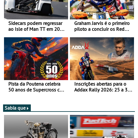
Sidecars podem regressar
Graham Jarvis é o primeiro
ao Isle of Man TT em 2027
piloto a concluir os Red
após revisão de segurança
Bull Romaniacs numa
moto elétrica
Pista da Poutena celebra
Inscrições abertas para o
50 anos de Supercross com
Addax Rally 2026: 25 a 30
jornada dupla, dias 1 e 2
de outubro - Proposta de
de agosto
participação com o Team
Bianchi Prata
Sabia que