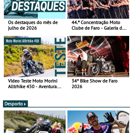
Os destaques do mês de
44.ª Concentração Moto
julho de 2026
Clube de Faro - Galeria de
fotos (sábado)
Vídeo Teste Moto Morini
34º Bike Show de Faro
Alltrhike 450 - Aventura
2026
Acessível
Desporto