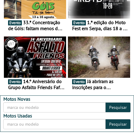
33.ª Concentração
1.ª edição do Moto
Evento
Evento
de Góis: faltam menos de
Fest em Serpa, dias 18 a 20
duas semanas! - De 13 a
de setembro - A cultura das
16 de agosto
duas rodas invade o Baixo
Alentejo
14.º Aniversário do
Já abriram as
Evento
Evento
Grupo Asfalto Friends Fafe,
inscrições para o
dia 26 de setembro de
MotorBeach Rally Raid
2026
2026
Motos Novas
Pesquisar
Motos Usadas
Pesquisar