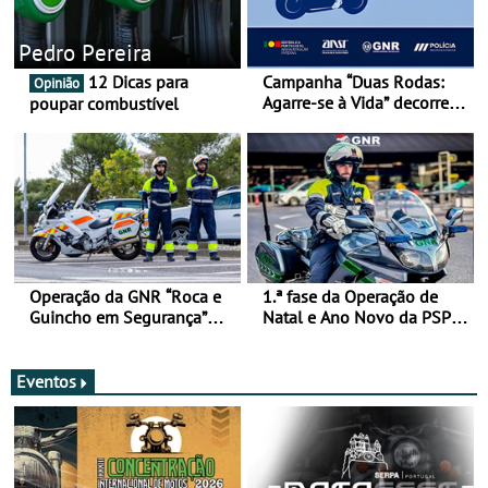
Pedro Pereira
12 Dicas para
Campanha “Duas Rodas:
Opinião
Agarre-se à Vida” decorre
poupar combustível
de 17 a 23 de março
Operação da GNR “Roca e
1.ª fase da Operação de
Guincho em Segurança”
Natal e Ano Novo da PSP e
com resultados que
GNR menos trágica
merecem reflexão
Eventos