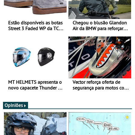
Estão disponíveis as botas
Chegou o blusão Glandon
Street 3 Faded WP da TCX
Air da BMW para reforçar
para utilização durante
oferta de equipamento de
todo o ano
verão
MT HELMETS apresenta o
Vector reforça oferta de
novo capacete Thunder 4 R
segurança para motos com
SV
nova gama de cadeados
JawX
Opiniões