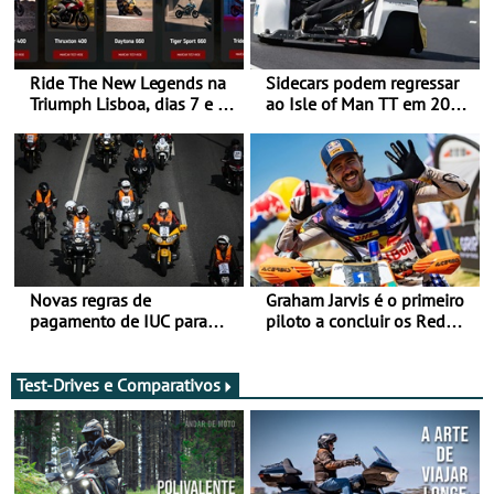
Ride The New Legends na
Sidecars podem regressar
Triumph Lisboa, dias 7 e 8
ao Isle of Man TT em 2027
de agosto
após revisão de segurança
Novas regras de
Graham Jarvis é o primeiro
pagamento de IUC para
piloto a concluir os Red
2028 - Com ano de
Bull Romaniacs numa
transição em 2027
moto elétrica
Test-Drives e Comparativos