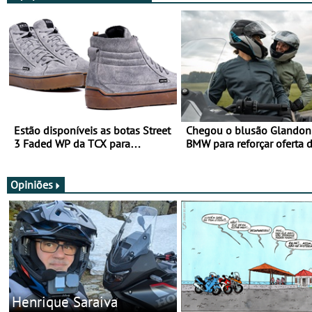
Estão disponíveis as botas Street
Chegou o blusão Glandon 
3 Faded WP da TCX para
BMW para reforçar oferta 
utilização durante todo o ano
equipamento de verão
Opiniões
Henrique Saraiva