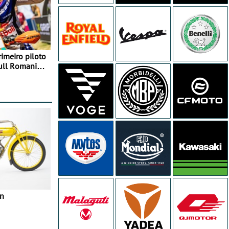
rimeiro piloto
Bull Romaniacs
in