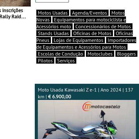
Motos Usadas
Agenda/Eventos
Motos
Rally Raid
Novas
Equipamentos para motociclista e
Acessórios moto
Concessionários de Motos
Stands Usadas
Oficinas de Motos
Oficinas
Pneus
Lojas de Equipamentos
Importadores
de Equipamentos e Acessórios para Motos
Escolas de Condução
Motoclubes
Bloggers
Pilotos
Serviços
Moto Usada Kawasaki Z e-1 | Ano 2024 | 137
km |
€ 6.900,00