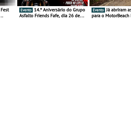
14.º Aniversário do Grupo
Já abriram as inscrições
Evento
Evento
Asfalto Friends Fafe, dia 26 de
para o MotorBeach 
duas
setembro de 2026
2026
tejo