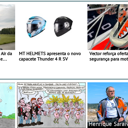
Air da
MT HELMETS apresenta o novo
Vector reforça ofert
de
capacete Thunder 4 R SV
segurança para mo
gama de cadeados
Henrique Sarai