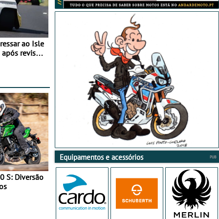
essar ao Isle
após revisão
Equipamentos e acessórios
0 S: Diversão
os