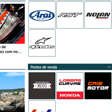
a de
tos com nova
 JawX
Pontos de venda
va