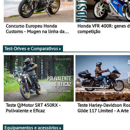
Concurso Europeu Honda
Honda VFR 400R: genes d
Customs - Mugen na linha da
competição
frente, vote nela para ganhar
Test-Drives e Comparativos
Teste QJMotor SRT 450RX -
Teste Harley-Davidson Ro
Polivalente e Eficaz
Glide 117 Limited - A Arte
Viajar Longe
Equipamentos e acessórios