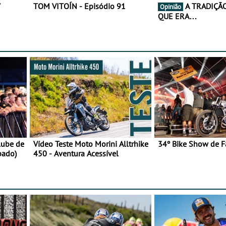
7
TOM VITOÍN - Episódio 91
A TRADIÇÃO AINDA É O
Opinião
QUE ERA…
lube de
Vídeo Teste Moto Morini Alltrhike
34º Bike Show de F
bado)
450 - Aventura Acessível