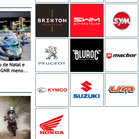
o de Natal e
e GNR menos