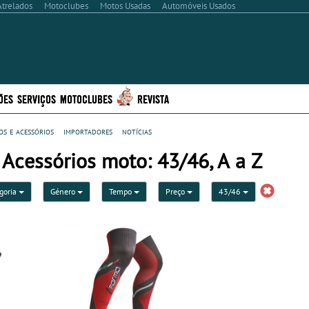
Atrelados
Motoclubes
Motos Usadas
Automóveis Usados
ÕES
SERVIÇOS
MOTOCLUBES
REVISTA
s e acessórios
importadores
notícias
Acessórios moto: 43/46, A a Z
goria
Género
Tempo
Preço
43/46