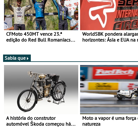
CFMoto 450MT vence 23.ª
WorldSBK pondera alarga
edição do Red Bull Romaniacs
horizontes: Ásia e EUA na 
nas 3 Categorias Adventure -
para 2027
Vitória na Ultimate, Core e Lite
Sabia que
A história do construtor
Moto a vapor é uma força
automóvel Škoda começou há
natureza
mais de 120 anos nas duas
rodas!