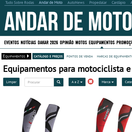
Tudo Sobre Rodas
Andar de Moto
AutoNews
Propedalar
Cardápio
EVENTOS
NOTÍCIAS
DAKAR 2026
OPINIÃO
MOTOS
EQUIPAMENTOS
PROMOÇ
Equipamentos
catálogo e preços
pontos de venda
marcas de equipamento
Equipamentos para motociclista e 
Limpar
A a Z
Marca
Cate