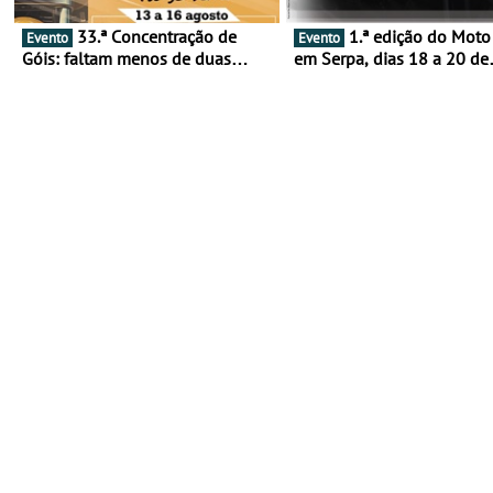
33.ª Concentração de
1.ª edição do Moto Fest
Evento
Evento
Góis: faltam menos de duas
em Serpa, dias 18 a 20 de
semanas! - De 13 a 16 de agosto
setembro - A cultura das 
rodas invade o Baixo Alen