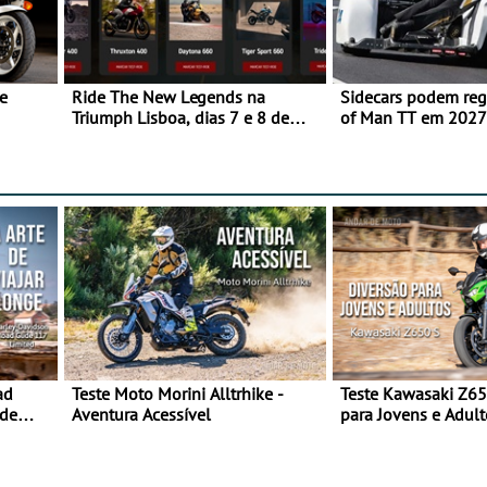
e
Ride The New Legends na
Sidecars podem regr
Triumph Lisboa, dias 7 e 8 de
of Man TT em 2027 
agosto
de segurança
ad
Teste Moto Morini Alltrhike -
Teste Kawasaki Z65
 de
Aventura Acessível
para Jovens e Adult