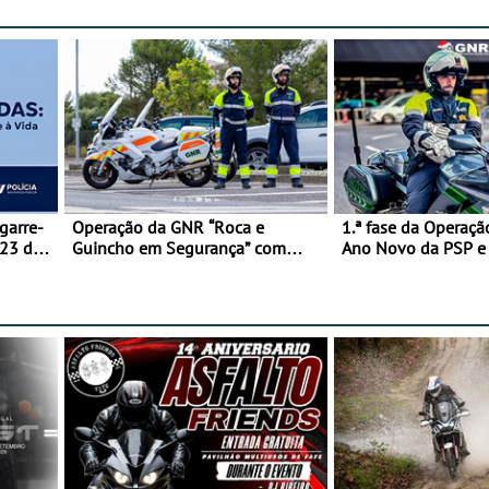
garre-
Operação da GNR “Roca e
1.ª fase da Operaçã
 23 de
Guincho em Segurança” com
Ano Novo da PSP 
resultados que merecem reflexão
trágica