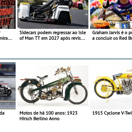
r
Sidecars podem regressar ao Isle
Graham Jarvis é o p
mira
of Man TT em 2027 após revisão
a concluir os Red 
de segurança
numa moto elétrica
 da
Motos de há 100 anos: 1923
1915 Cyclone V-Tw
Hirsch Berlino Anno