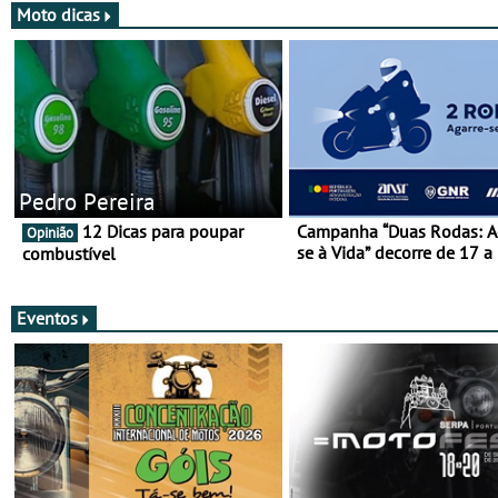
Moto dicas
Pedro Pereira
12 Dicas para poupar
Campanha “Duas Rodas: A
Opinião
se à Vida” decorre de 17 a
combustível
março
Eventos