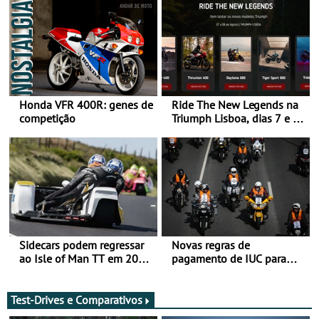
Honda VFR 400R: genes de
Ride The New Legends na
competição
Triumph Lisboa, dias 7 e 8
de agosto
Sidecars podem regressar
Novas regras de
ao Isle of Man TT em 2027
pagamento de IUC para
após revisão de segurança
2028 - Com ano de
transição em 2027
Test-Drives e Comparativos