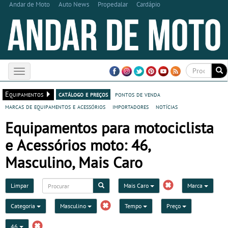
Andar de Moto
Auto News
Propedalar
Cardápio
Toggle
navigation
Equipamentos
catálogo e preços
pontos de venda
marcas de equipamentos e acessórios
importadores
notícias
Equipamentos para motociclista
e Acessórios moto: 46,
Masculino, Mais Caro
Limpar
Mais Caro
Marca
Categoria
Masculino
Tempo
Preço
46