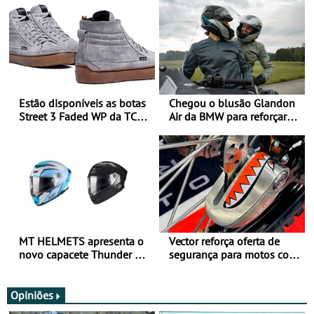
Estão disponíveis as botas
Chegou o blusão Glandon
Street 3 Faded WP da TCX
Air da BMW para reforçar
para utilização durante
oferta de equipamento de
todo o ano
verão
MT HELMETS apresenta o
Vector reforça oferta de
novo capacete Thunder 4 R
segurança para motos com
SV
nova gama de cadeados
JawX
Opiniões