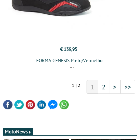
€ 139,95
FORMA GENESIS Preto/Vermelho
1 | 2
1
2
>
>>
MotoNews