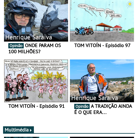
Henrique Saraiva
ONDE PARAM OS
TOM VITOÍN - Episódio 97
Opinião
100 MILHÕES?
Henrique Saraiva
TOM VITOÍN - Episódio 91
A TRADIÇÃO AINDA
Opinião
É O QUE ERA…
Multimédia