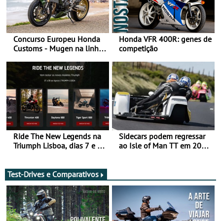
Concurso Europeu Honda
Honda VFR 400R: genes de
Customs - Mugen na linha
competição
da frente, vote nela para
ganhar
Ride The New Legends na
Sidecars podem regressar
Triumph Lisboa, dias 7 e 8
ao Isle of Man TT em 2027
de agosto
após revisão de segurança
Test-Drives e Comparativos