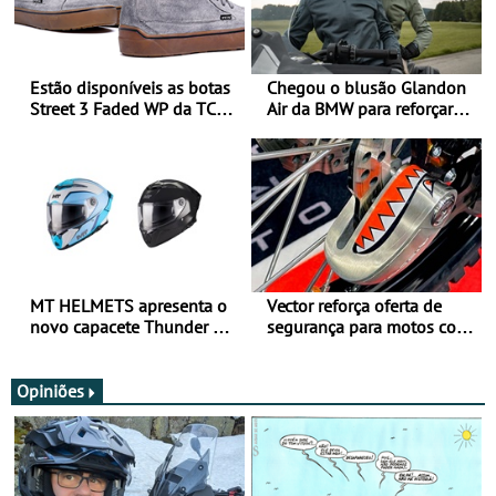
Estão disponíveis as botas
Chegou o blusão Glandon
Street 3 Faded WP da TCX
Air da BMW para reforçar
para utilização durante
oferta de equipamento de
todo o ano
verão
MT HELMETS apresenta o
Vector reforça oferta de
novo capacete Thunder 4 R
segurança para motos com
SV
nova gama de cadeados
JawX
Opiniões