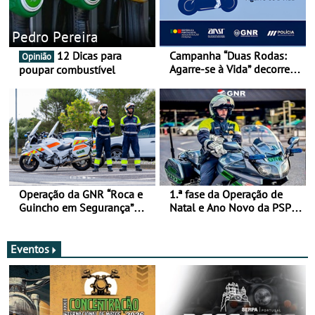
Pedro Pereira
12 Dicas para
Campanha “Duas Rodas:
Opinião
Agarre-se à Vida” decorre
poupar combustível
de 17 a 23 de março
Operação da GNR “Roca e
1.ª fase da Operação de
Guincho em Segurança”
Natal e Ano Novo da PSP e
com resultados que
GNR menos trágica
merecem reflexão
Eventos