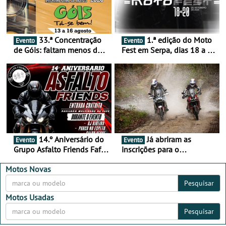
33.ª Concentração
1.ª edição do Moto
Evento
Evento
de Góis: faltam menos de
Fest em Serpa, dias 18 a 20
duas semanas! - De 13 a
de setembro - A cultura das
16 de agosto
duas rodas invade o Baixo
Alentejo
14.º Aniversário do
Já abriram as
Evento
Evento
Grupo Asfalto Friends Fafe,
inscrições para o
dia 26 de setembro de
MotorBeach Rally Raid
2026
2026
Motos Novas
Pesquisar
Motos Usadas
Pesquisar