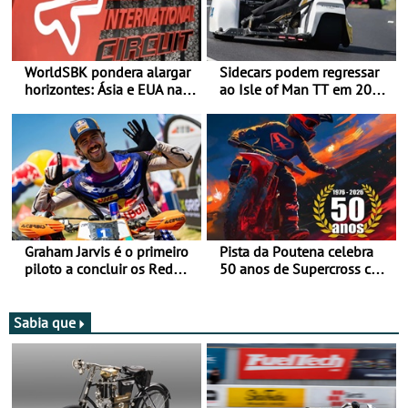
WorldSBK pondera alargar
Sidecars podem regressar
horizontes: Ásia e EUA na
ao Isle of Man TT em 2027
mira para 2027
após revisão de segurança
Graham Jarvis é o primeiro
Pista da Poutena celebra
piloto a concluir os Red
50 anos de Supercross com
Bull Romaniacs numa
jornada dupla, dias 1 e 2
moto elétrica
de agosto
Sabia que