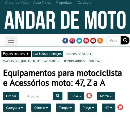
Andar de Moto
Auto News
Propedalar
Cardápio
Toggle
navigation
Equipamentos
catálogo e preços
pontos de venda
marcas de equipamentos e acessórios
importadores
notícias
Equipamentos para motociclista
e Acessórios moto: 47, Z a A
Limpar
Z a A
Marca
Categoria
Género
Tempo
Preço
47