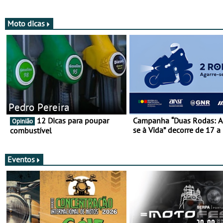
mais de 120 anos nas duas
rodas!
Moto dicas
Pedro Pereira
12 Dicas para poupar
Campanha “Duas Rodas: A
Opinião
se à Vida” decorre de 17 a
combustível
março
Eventos