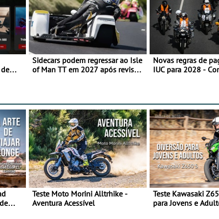
Sidecars podem regressar ao Isle
Novas regras de p
 de
of Man TT em 2027 após revisão
IUC para 2028 - Co
de segurança
transição em 2027
ad
Teste Moto Morini Alltrhike -
Teste Kawasaki Z65
 de
Aventura Acessível
para Jovens e Adult