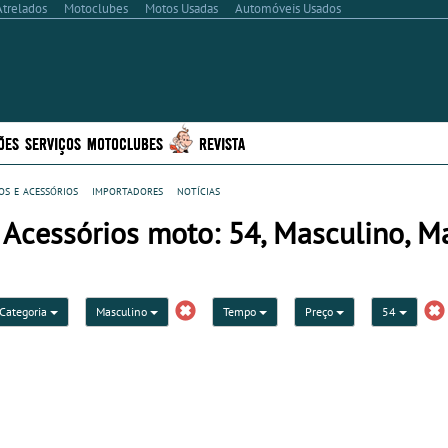
Atrelados
Motoclubes
Motos Usadas
Automóveis Usados
ÕES
SERVIÇOS
MOTOCLUBES
REVISTA
s e acessórios
importadores
notícias
Acessórios moto: 54, Masculino, M
Categoria
Masculino
Tempo
Preço
54