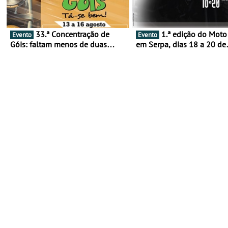
33.ª Concentração de
1.ª edição do Moto Fest
Evento
Evento
Góis: faltam menos de duas
em Serpa, dias 18 a 20 de
semanas! - De 13 a 16 de agosto
setembro - A cultura das 
rodas invade o Baixo Alen