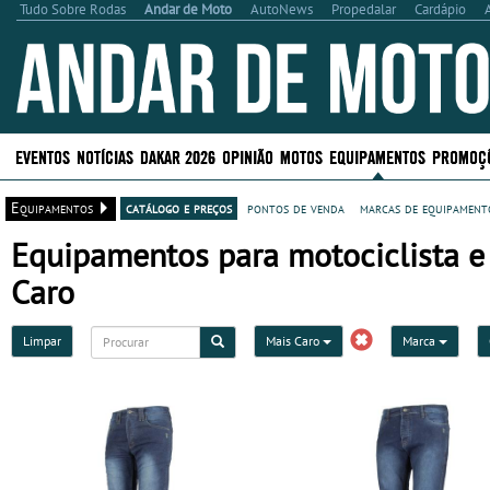
Tudo Sobre Rodas
Andar de Moto
AutoNews
Propedalar
Cardápio
EVENTOS
NOTÍCIAS
DAKAR 2026
OPINIÃO
MOTOS
EQUIPAMENTOS
PROMOÇ
Equipamentos
catálogo e preços
pontos de venda
marcas de equipamento
Equipamentos para motociclista e 
Caro
Limpar
Mais Caro
Marca