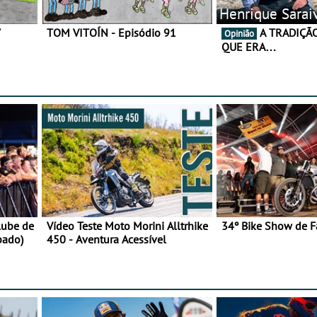
Henrique Sarai
7
TOM VITOÍN - Episódio 91
A TRADIÇÃO AINDA É O
Opinião
QUE ERA…
lube de
Vídeo Teste Moto Morini Alltrhike
34º Bike Show de F
bado)
450 - Aventura Acessível