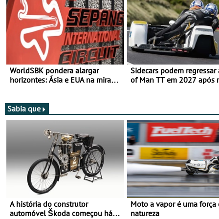
WorldSBK pondera alargar
Sidecars podem regressar 
horizontes: Ásia e EUA na mira
of Man TT em 2027 após r
para 2027
de segurança
Sabia que
A história do construtor
Moto a vapor é uma força
automóvel Škoda começou há
natureza