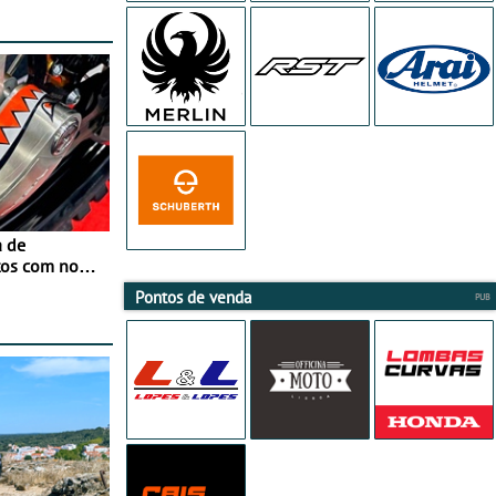
a de
tos com nova
 JawX
Pontos de venda