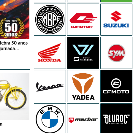
elebra 50 anos
jornada
e agosto
in