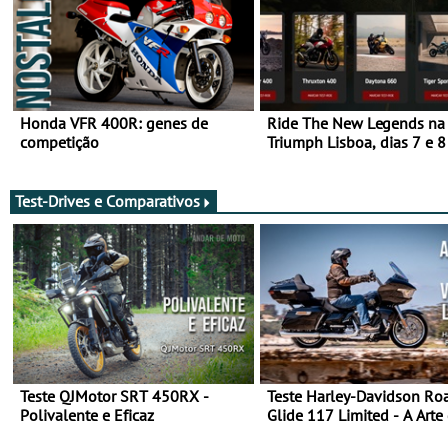
Honda VFR 400R: genes de
Ride The New Legends na
competição
Triumph Lisboa, dias 7 e 8
agosto
Test-Drives e Comparativos
Teste QJMotor SRT 450RX -
Teste Harley-Davidson Ro
Polivalente e Eficaz
Glide 117 Limited - A Arte
Viajar Longe