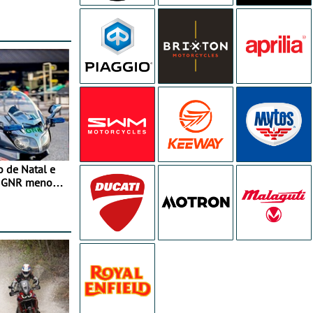
o de Natal e
e GNR menos