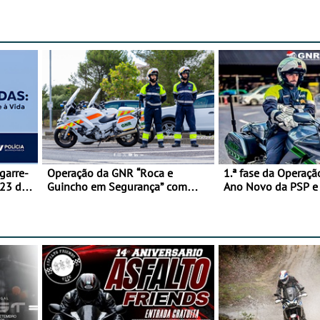
garre-
Operação da GNR “Roca e
1.ª fase da Operaçã
 23 de
Guincho em Segurança” com
Ano Novo da PSP 
resultados que merecem reflexão
trágica