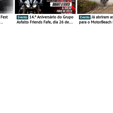
14.º Aniversário do Grupo
Já abriram as inscrições
Evento
Evento
Asfalto Friends Fafe, dia 26 de
para o MotorBeach 
duas
setembro de 2026
2026
tejo