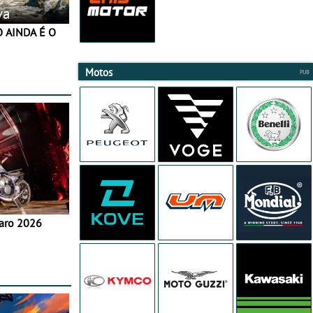
va
Motos
aro 2026