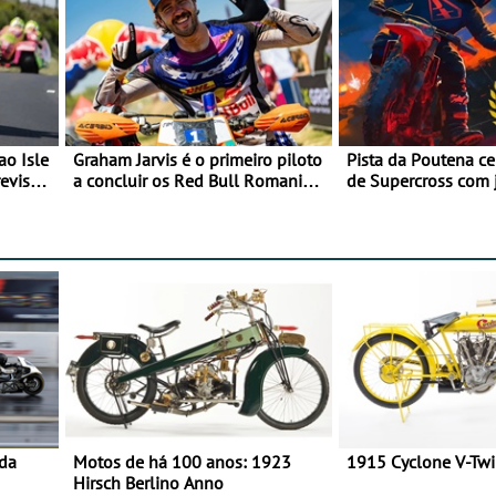
ao Isle
Graham Jarvis é o primeiro piloto
Pista da Poutena c
evisão
a concluir os Red Bull Romaniacs
de Supercross com 
numa moto elétrica
dupla, dias 1 e 2 d
 da
Motos de há 100 anos: 1923
1915 Cyclone V-Tw
Hirsch Berlino Anno