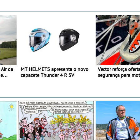
Air da
MT HELMETS apresenta o novo
Vector reforça ofert
de
capacete Thunder 4 R SV
segurança para mo
gama de cadeados