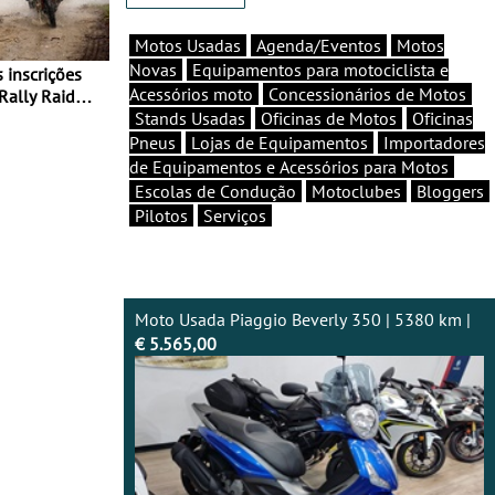
Motos Usadas
Agenda/Eventos
Motos
Novas
Equipamentos para motociclista e
Acessórios moto
Concessionários de Motos
Rally Raid
Stands Usadas
Oficinas de Motos
Oficinas
Pneus
Lojas de Equipamentos
Importadores
de Equipamentos e Acessórios para Motos
Escolas de Condução
Motoclubes
Bloggers
Pilotos
Serviços
Moto Usada Piaggio Beverly 350 | 5380 km |
€ 5.565,00