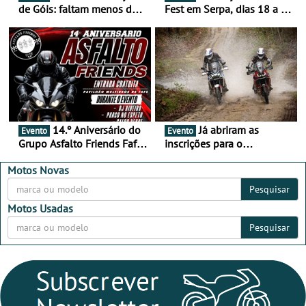
de Góis: faltam menos de
Fest em Serpa, dias 18 a 20
duas semanas! - De 13 a
de setembro - A cultura das
16 de agosto
duas rodas invade o Baixo
Alentejo
14.º Aniversário do
Já abriram as
Evento
Evento
Grupo Asfalto Friends Fafe,
inscrições para o
dia 26 de setembro de
MotorBeach Rally Raid
2026
2026
Motos Novas
Pesquisar
Motos Usadas
Pesquisar