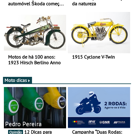
automóvel Škoda começou
da natureza
há mais de 120 anos nas
duas rodas!
Motos de há 100 anos:
1915 Cyclone V-Twin
1923 Hirsch Berlino Anno
Moto dicas
Pedro Pereira
12 Dicas para
Campanha “Duas Rodas:
Opinião