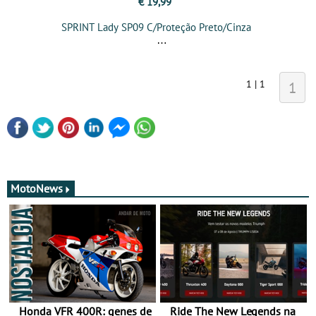
€ 19,99
SPRINT Lady SP09 C/Proteção Preto/Cinza
1 | 1
1
MotoNews
Honda VFR 400R: genes de
Ride The New Legends na