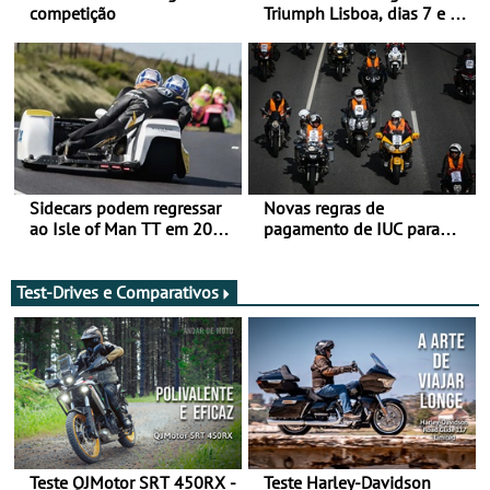
competição
Triumph Lisboa, dias 7 e 8
de agosto
Sidecars podem regressar
Novas regras de
ao Isle of Man TT em 2027
pagamento de IUC para
após revisão de segurança
2028 - Com ano de
transição em 2027
Test-Drives e Comparativos
Teste QJMotor SRT 450RX -
Teste Harley-Davidson