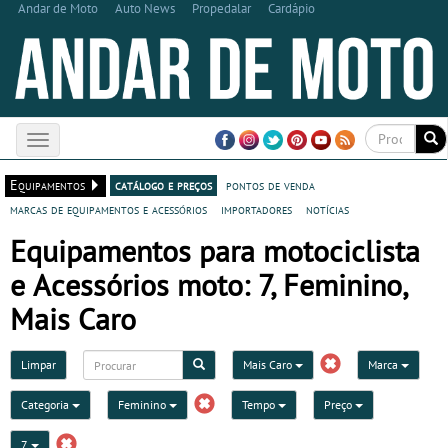
Andar de Moto
Auto News
Propedalar
Cardápio
Toggle
navigation
Equipamentos
catálogo e preços
pontos de venda
marcas de equipamentos e acessórios
importadores
notícias
Equipamentos para motociclista
e Acessórios moto: 7, Feminino,
Mais Caro
Limpar
Mais Caro
Marca
Categoria
Feminino
Tempo
Preço
7