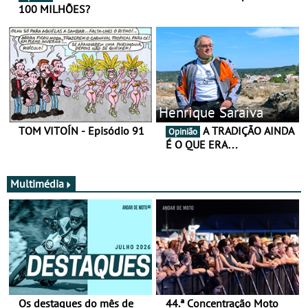
100 MILHÕES?
Henrique Saraiva
TOM VITOÍN - Episódio 91
A TRADIÇÃO AINDA
Opinião
É O QUE ERA…
Multimédia
Os destaques do mês de
44.ª Concentração Moto