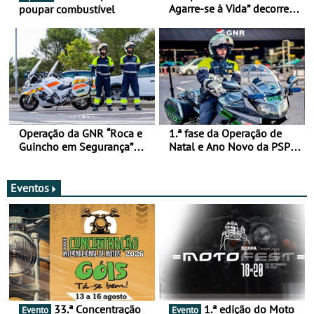
Agarre-se à Vida” decorre
poupar combustível
de 17 a 23 de março
Operação da GNR “Roca e
1.ª fase da Operação de
Guincho em Segurança”
Natal e Ano Novo da PSP e
com resultados que
GNR menos trágica
merecem reflexão
Eventos
33.ª Concentração
1.ª edição do Moto
Evento
Evento