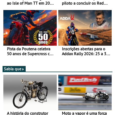
ao Isle of Man TT em 2027
piloto a concluir os Red
após revisão de segurança
Bull Romaniacs numa
moto elétrica
Pista da Poutena celebra
Inscrições abertas para o
50 anos de Supercross com
Addax Rally 2026: 25 a 30
jornada dupla, dias 1 e 2
de outubro - Proposta de
de agosto
participação com o Team
Bianchi Prata
Sabia que
A história do construtor
Moto a vapor é uma força