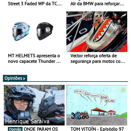
Street 3 Faded WP da TCX
Air da BMW para reforçar
para utilização durante
oferta de equipamento de
todo o ano
verão
MT HELMETS apresenta o
Vector reforça oferta de
novo capacete Thunder 4 R
segurança para motos com
SV
nova gama de cadeados
JawX
Opiniões
Henrique Saraiva
ONDE PARAM OS
TOM VITOÍN - Episódio 97
Opinião