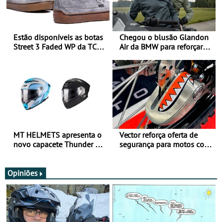
Estão disponíveis as botas
Chegou o blusão Glandon
Street 3 Faded WP da TCX
Air da BMW para reforçar
para utilização durante
oferta de equipamento de
todo o ano
verão
MT HELMETS apresenta o
Vector reforça oferta de
novo capacete Thunder 4 R
segurança para motos com
SV
nova gama de cadeados
JawX
Opiniões