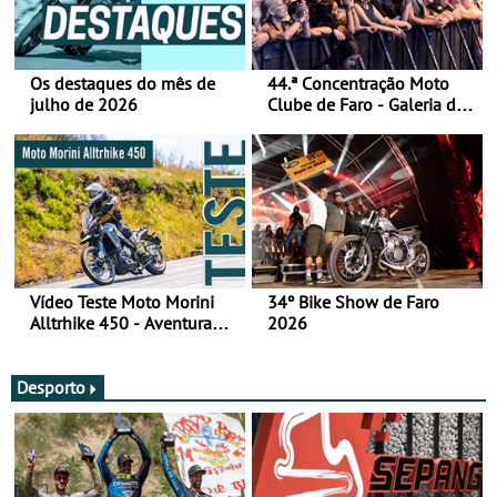
Os destaques do mês de
44.ª Concentração Moto
julho de 2026
Clube de Faro - Galeria de
fotos (sábado)
Vídeo Teste Moto Morini
34º Bike Show de Faro
Alltrhike 450 - Aventura
2026
Acessível
Desporto