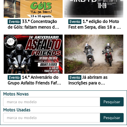
33.ª Concentração
1.ª edição do Moto
Evento
Evento
de Góis: faltam menos de
Fest em Serpa, dias 18 a 20
duas semanas! - De 13 a
de setembro - A cultura das
16 de agosto
duas rodas invade o Baixo
Alentejo
14.º Aniversário do
Já abriram as
Evento
Evento
Grupo Asfalto Friends Fafe,
inscrições para o
dia 26 de setembro de
MotorBeach Rally Raid
2026
2026
Motos Novas
Pesquisar
Motos Usadas
Pesquisar