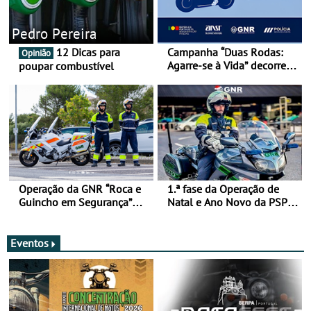
Pedro Pereira
12 Dicas para
Campanha “Duas Rodas:
Opinião
Agarre-se à Vida” decorre
poupar combustível
de 17 a 23 de março
Operação da GNR “Roca e
1.ª fase da Operação de
Guincho em Segurança”
Natal e Ano Novo da PSP e
com resultados que
GNR menos trágica
merecem reflexão
Eventos