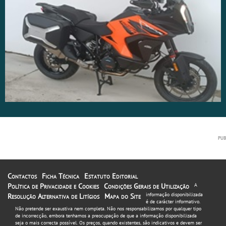
Contactos
Ficha Técnica
Estatuto Editorial
Política de Privacidade e Cookies
Condições Gerais de Utilização
A
informação disponibilizada
Resolução Alternativa de Litígios
Mapa do Site
é de carácter informativo.
Não pretende ser exaustiva nem completa. Não nos responsabilizamos por qualquer tipo
de incorrecção, embora tenhamos a preocupação de que a informação disponibilizada
seja o mais correcta possível. Os preços, quando existentes, são indicativos e devem ser