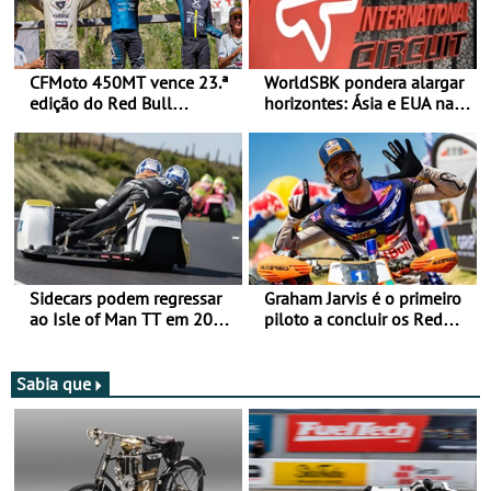
CFMoto 450MT vence 23.ª
WorldSBK pondera alargar
edição do Red Bull
horizontes: Ásia e EUA na
Romaniacs nas 3
mira para 2027
Categorias Adventure -
Vitória na Ultimate, Core e
Lite
Sidecars podem regressar
Graham Jarvis é o primeiro
ao Isle of Man TT em 2027
piloto a concluir os Red
após revisão de segurança
Bull Romaniacs numa
moto elétrica
Sabia que