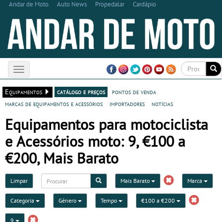
Andar de Moto
Auto News
Propedalar
Cardápio
Toggle
navigation
Equipamentos
catálogo e preços
pontos de venda
marcas de equipamentos e acessórios
importadores
notícias
Equipamentos para motociclista
e Acessórios moto: 9, €100 a
€200, Mais Barato
Limpar
Mais Barato
Marca
Categoria
Género
Tempo
€100 a €200
9