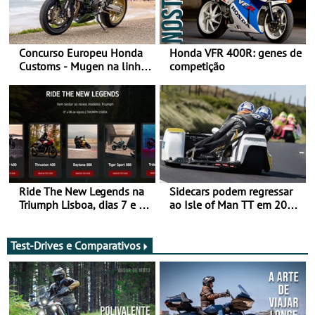
Concurso Europeu Honda
Honda VFR 400R: genes de
Customs - Mugen na linha
competição
da frente, vote nela para
ganhar
Ride The New Legends na
Sidecars podem regressar
Triumph Lisboa, dias 7 e 8
ao Isle of Man TT em 2027
de agosto
após revisão de segurança
Test-Drives e Comparativos