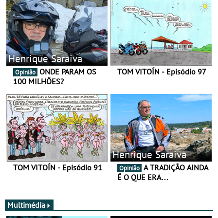
Henrique Saraiva
ONDE PARAM OS
TOM VITOÍN - Episódio 97
Opinião
100 MILHÕES?
Henrique Saraiva
TOM VITOÍN - Episódio 91
A TRADIÇÃO AINDA
Opinião
É O QUE ERA…
Multimédia