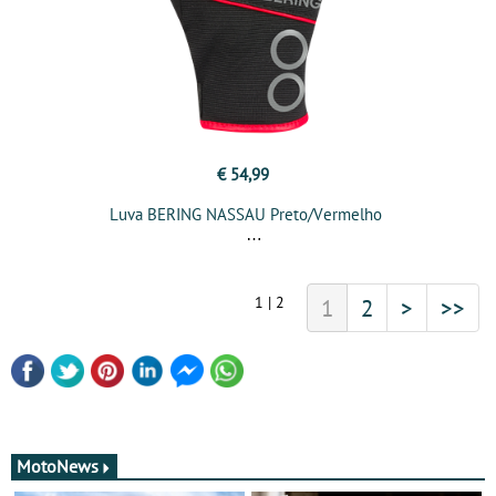
€ 54,99
Luva BERING NASSAU Preto/Vermelho
1 | 2
1
2
>
>>
MotoNews