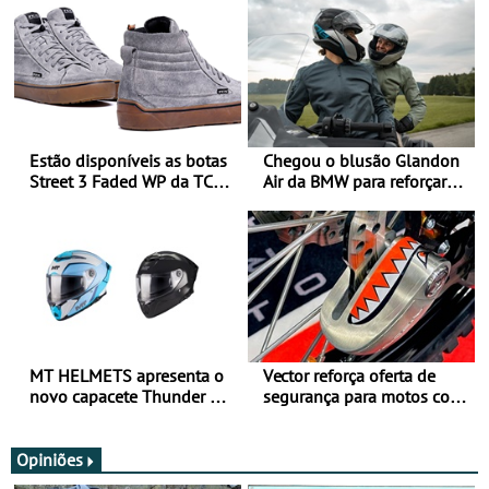
Estão disponíveis as botas
Chegou o blusão Glandon
Street 3 Faded WP da TCX
Air da BMW para reforçar
para utilização durante
oferta de equipamento de
todo o ano
verão
MT HELMETS apresenta o
Vector reforça oferta de
novo capacete Thunder 4 R
segurança para motos com
SV
nova gama de cadeados
JawX
Opiniões