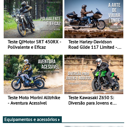
Teste QJMotor SRT 450RX -
Teste Harley-Davidson
Polivalente e Eficaz
Road Glide 117 Limited - A
Arte de Viajar Longe
Teste Moto Morini Alltrhike
Teste Kawasaki Z650 S:
- Aventura Acessível
Diversão para Jovens e
Adultos
Equipamentos e acessórios