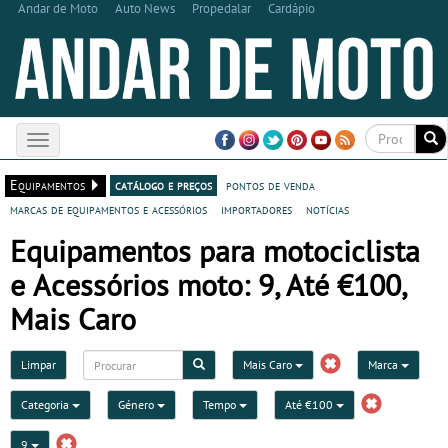
Andar de Moto
Auto News
Propedalar
Cardápio
Toggle
navigation
Equipamentos
catálogo e preços
pontos de venda
marcas de equipamentos e acessórios
importadores
notícias
Equipamentos para motociclista
e Acessórios moto: 9, Até €100,
Mais Caro
Limpar
Mais Caro
Marca
Categoria
Género
Tempo
Até €100
9