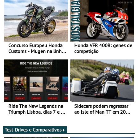
Concurso Europeu Honda
Honda VFR 400R: genes de
Customs - Mugen na linha
competição
da frente, vote nela para
ganhar
Ride The New Legends na
Sidecars podem regressar
Triumph Lisboa, dias 7 e 8
ao Isle of Man TT em 2027
de agosto
após revisão de segurança
Test-Drives e Comparativos