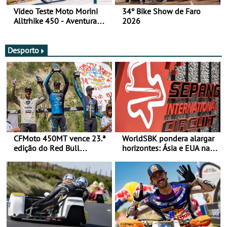
Vídeo Teste Moto Morini
34º Bike Show de Faro
Alltrhike 450 - Aventura
2026
Acessível
Desporto
CFMoto 450MT vence 23.ª
WorldSBK pondera alargar
edição do Red Bull
horizontes: Ásia e EUA na
Romaniacs nas 3
mira para 2027
Categorias Adventure -
Vitória na Ultimate, Core e
Lite