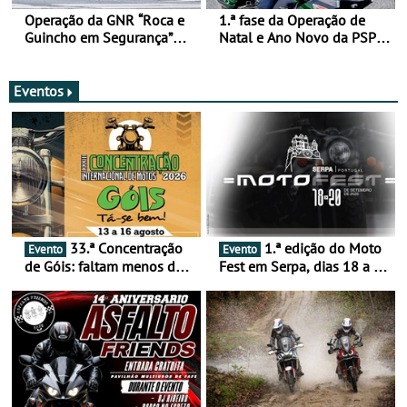
Operação da GNR “Roca e
1.ª fase da Operação de
Guincho em Segurança”
Natal e Ano Novo da PSP e
com resultados que
GNR menos trágica
merecem reflexão
Eventos
33.ª Concentração
1.ª edição do Moto
Evento
Evento
de Góis: faltam menos de
Fest em Serpa, dias 18 a 20
duas semanas! - De 13 a
de setembro - A cultura das
16 de agosto
duas rodas invade o Baixo
Alentejo