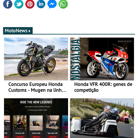
MotoNews
Concurso Europeu Honda
Honda VFR 400R: genes de
Customs - Mugen na linha
competição
da frente, vote nela para
ganhar