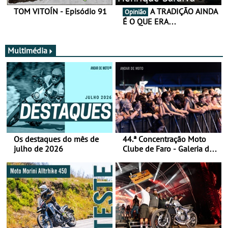
TOM VITOÍN - Episódio 91
A TRADIÇÃO AINDA
Opinião
É O QUE ERA…
Multimédia
Os destaques do mês de
44.ª Concentração Moto
julho de 2026
Clube de Faro - Galeria de
fotos (sábado)