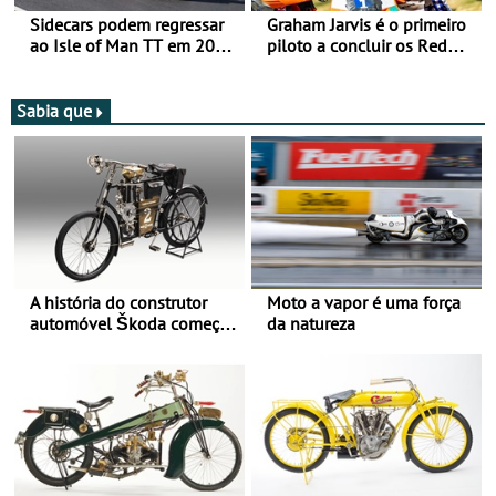
Sidecars podem regressar
Graham Jarvis é o primeiro
ao Isle of Man TT em 2027
piloto a concluir os Red
após revisão de segurança
Bull Romaniacs numa
moto elétrica
Sabia que
A história do construtor
Moto a vapor é uma força
automóvel Škoda começou
da natureza
há mais de 120 anos nas
duas rodas!