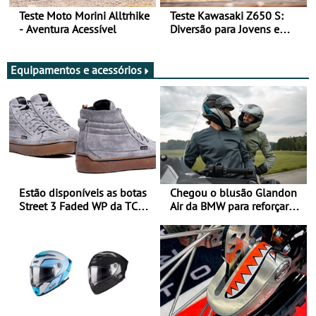
Teste Moto Morini Alltrhike
Teste Kawasaki Z650 S:
- Aventura Acessível
Diversão para Jovens e
Adultos
Equipamentos e acessórios
Estão disponíveis as botas
Chegou o blusão Glandon
Street 3 Faded WP da TCX
Air da BMW para reforçar
para utilização durante
oferta de equipamento de
todo o ano
verão