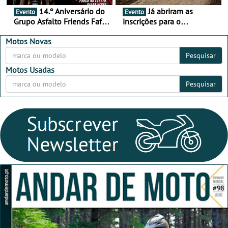
14.º Aniversário do
Já abriram as
Evento
Evento
Grupo Asfalto Friends Fafe,
inscrições para o
dia 26 de setembro de
MotorBeach Rally Raid
2026
2026
Motos Novas
Pesquisar
Motos Usadas
Pesquisar