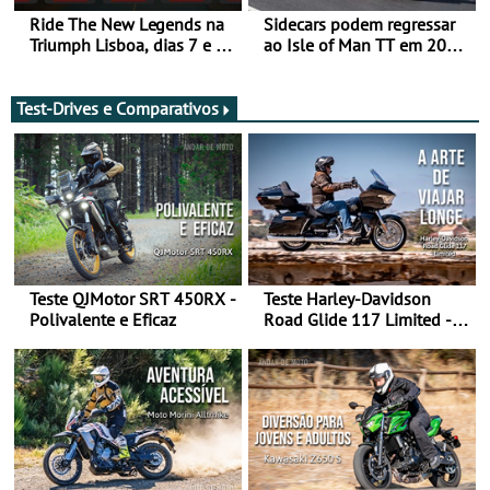
Ride The New Legends na
Sidecars podem regressar
Triumph Lisboa, dias 7 e 8
ao Isle of Man TT em 2027
de agosto
após revisão de segurança
Test-Drives e Comparativos
Teste QJMotor SRT 450RX -
Teste Harley-Davidson
Polivalente e Eficaz
Road Glide 117 Limited - A
Arte de Viajar Longe