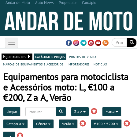
Andar de Moto
Auto News
Propedalar
Cardápio
Toggle
navigation
Equipamentos
catálogo e preços
pontos de venda
marcas de equipamentos e acessórios
importadores
notícias
Equipamentos para motociclista
e Acessórios moto: L, €100 a
€200, Z a A, Verão
Limpar
Z a A
Marca
Categoria
Género
Verão
€100 a €200
L