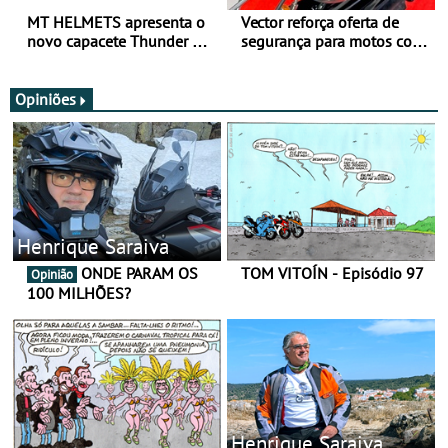
MT HELMETS apresenta o
Vector reforça oferta de
novo capacete Thunder 4 R
segurança para motos com
SV
nova gama de cadeados
JawX
Opiniões
Henrique Saraiva
ONDE PARAM OS
TOM VITOÍN - Episódio 97
Opinião
100 MILHÕES?
Henrique Saraiva