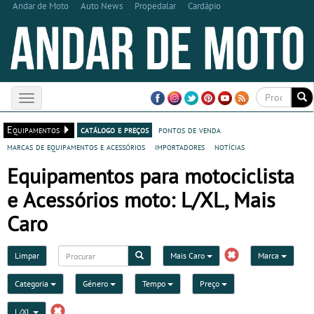
Andar de Moto
Auto News
Propedalar
Cardápio
Toggle
navigation
Equipamentos
catálogo e preços
pontos de venda
marcas de equipamentos e acessórios
importadores
notícias
Equipamentos para motociclista
e Acessórios moto: L/XL, Mais
Caro
Limpar
Mais Caro
Marca
Categoria
Género
Tempo
Preço
L/XL