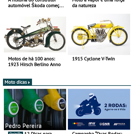
automóvel Škoda começou
da natureza
há mais de 120 anos nas
duas rodas!
Motos de há 100 anos:
1915 Cyclone V-Twin
1923 Hirsch Berlino Anno
Moto dicas
Pedro Pereira
12 Dicas para
Campanha “Duas Rodas: