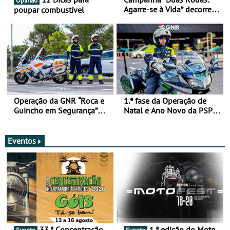
Opinião
Agarre-se à Vida” decorre
poupar combustível
de 17 a 23 de março
Operação da GNR “Roca e
1.ª fase da Operação de
Guincho em Segurança”
Natal e Ano Novo da PSP e
com resultados que
GNR menos trágica
merecem reflexão
Eventos
33.ª Concentração
1.ª edição do Moto