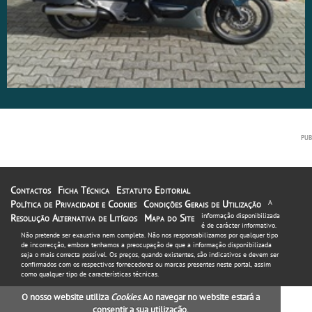
Contactos
Ficha Técnica
Estatuto Editorial
Política de Privacidade e Cookies
Condições Gerais de Utilização
A
informação disponibilizada
Resolução Alternativa de Litígios
Mapa do Site
é de carácter informativo.
Não pretende ser exaustiva nem completa. Não nos responsabilizamos por qualquer tipo
de incorrecção, embora tenhamos a preocupação de que a informação disponibilizada
seja o mais correcta possível. Os preços, quando existentes, são indicativos e devem ser
confirmados com os respectivos fornecedores ou marcas presentes neste portal, assim
como qualquer tipo de características técnicas.
O nosso website utiliza
Cookies
. Ao navegar no website estará a
consentir a sua utilização.