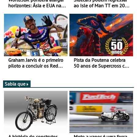
horizontes: Ásia e EUA na
ao Isle of Man TT em 2027
mira para 2027
após revisão de segurança
Graham Jarvis é o primeiro
Pista da Poutena celebra
piloto a concluir os Red
50 anos de Supercross com
Bull Romaniacs numa
jornada dupla, dias 1 e 2
moto elétrica
de agosto
Sabia que
A história do construtor
Moto a vapor é uma força