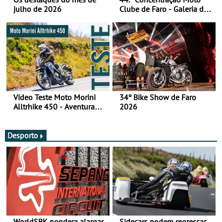
julho de 2026
Clube de Faro - Galeria de
fotos (sábado)
Vídeo Teste Moto Morini
34º Bike Show de Faro
Alltrhike 450 - Aventura
2026
Acessível
Desporto
WorldSBK pondera alargar
Sidecars podem regressar