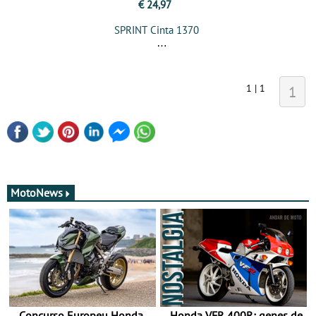
€ 24,97
SPRINT Cinta 1370
1 | 1
1
MotoNews
Concurso Europeu Honda
Honda VFR 400R: genes de