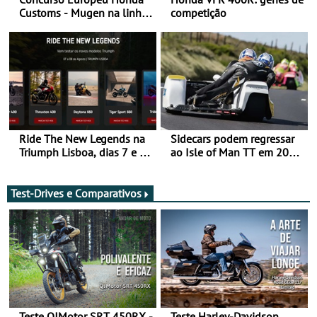
Customs - Mugen na linha
competição
da frente, vote nela para
ganhar
Ride The New Legends na
Sidecars podem regressar
Triumph Lisboa, dias 7 e 8
ao Isle of Man TT em 2027
de agosto
após revisão de segurança
Test-Drives e Comparativos
Teste QJMotor SRT 450RX -
Teste Harley-Davidson