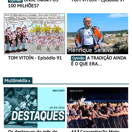
Opinião
100 MILHÕES?
Henrique Saraiva
TOM VITOÍN - Episódio 91
A TRADIÇÃO AINDA
Opinião
É O QUE ERA…
Multimédia
Os destaques do mês de
44.ª Concentração Moto