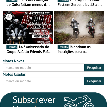
Evento
Evento
de Góis: faltam menos de
Fest em Serpa, dias 18 a 20
duas semanas! - De 13 a
de setembro - A cultura das
16 de agosto
duas rodas invade o Baixo
Alentejo
14.º Aniversário do
Já abriram as
Evento
Evento
Grupo Asfalto Friends Fafe,
inscrições para o
dia 26 de setembro de
MotorBeach Rally Raid
2026
2026
Motos Novas
Pesquisar
Motos Usadas
Pesquisar