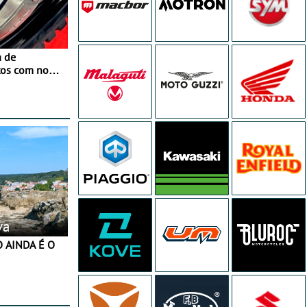
a de
tos com nova
 JawX
va