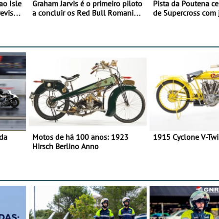
ao Isle
Graham Jarvis é o primeiro piloto
Pista da Poutena c
evisão
a concluir os Red Bull Romaniacs
de Supercross com 
numa moto elétrica
dupla, dias 1 e 2 d
 da
Motos de há 100 anos: 1923
1915 Cyclone V-Tw
Hirsch Berlino Anno