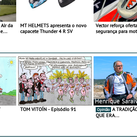
Air da
MT HELMETS apresenta o novo
Vector reforça ofert
de
capacete Thunder 4 R SV
segurança para mo
gama de cadeados
Henrique Sarai
7
TOM VITOÍN - Episódio 91
A TRADIÇÃO AINDA É O
Opinião
QUE ERA…