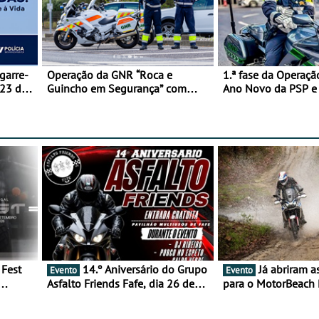
garre-
Operação da GNR “Roca e
1.ª fase da Operaçã
 23 de
Guincho em Segurança” com
Ano Novo da PSP 
resultados que merecem reflexão
trágica
14.º Aniversário do Grupo
Já abriram as inscrições
Evento
Evento
Asfalto Friends Fafe, dia 26 de
para o MotorBeach 
duas
setembro de 2026
2026
tejo