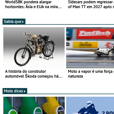
WorldSBK pondera alargar
Sidecars podem regressar 
horizontes: Ásia e EUA na mira
of Man TT em 2027 após r
para 2027
de segurança
Sabia que
A história do construtor
Moto a vapor é uma força
automóvel Škoda começou há
natureza
mais de 120 anos nas duas
rodas!
Moto dicas