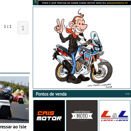
1 | 1
1
Pontos de venda
essar ao Isle