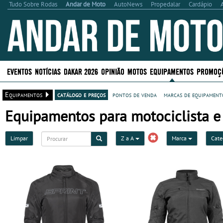
Tudo Sobre Rodas
Andar de Moto
AutoNews
Propedalar
Cardápio
EVENTOS
NOTÍCIAS
DAKAR 2026
OPINIÃO
MOTOS
EQUIPAMENTOS
PROMOÇ
Equipamentos
catálogo e preços
pontos de venda
marcas de equipamento
Equipamentos para motociclista e 
Limpar
Z a A
Marca
Cate