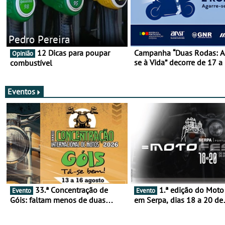
Pedro Pereira
12 Dicas para poupar
Campanha “Duas Rodas: A
Opinião
se à Vida” decorre de 17 a
combustível
março
Eventos
33.ª Concentração de
1.ª edição do Moto Fest
Evento
Evento
Góis: faltam menos de duas
em Serpa, dias 18 a 20 de
semanas! - De 13 a 16 de agosto
setembro - A cultura das 
rodas invade o Baixo Alen