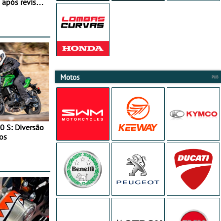
após revisão
Motos
0 S: Diversão
os