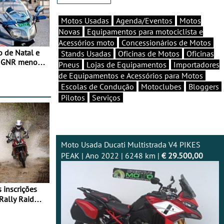
Motos Usadas
Agenda/Eventos
Motos
Novas
Equipamentos para motociclista e
Acessórios moto
Concessionários de Motos
o de Natal e
Stands Usadas
Oficinas de Motos
Oficinas
e GNR menos
Pneus
Lojas de Equipamentos
Importadores
de Equipamentos e Acessórios para Motos
Escolas de Condução
Motoclubes
Bloggers
Pilotos
Serviços
Moto Usada Ducati Multistrada V4 PIKES
PEAK | Ano 2022 | 6248 km |
€ 29.500,00
Rally Raid