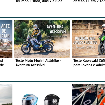
Triumph Lisboa, dias 7 e 8 de
of Man TT em 2027 
agosto
de segurança
ad
Teste Moto Morini Alltrhike -
Teste Kawasaki Z65
 de
Aventura Acessível
para Jovens e Adult