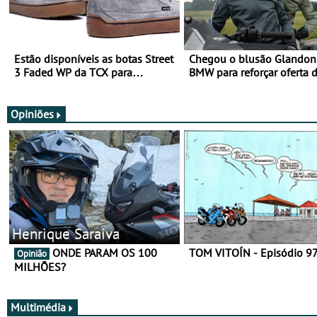
Estão disponíveis as botas Street
Chegou o blusão Glandon 
3 Faded WP da TCX para
BMW para reforçar oferta 
utilização durante todo o ano
equipamento de verão
Opiniões
Henrique Saraiva
ONDE PARAM OS 100
TOM VITOÍN - Episódio 9
Opinião
MILHÕES?
Multimédia