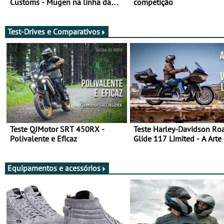
Customs - Mugen na linha da
competição
frente, vote nela para ganhar
Test-Drives e Comparativos
Teste QJMotor SRT 450RX -
Teste Harley-Davidson Ro
Polivalente e Eficaz
Glide 117 Limited - A Arte
Viajar Longe
Equipamentos e acessórios