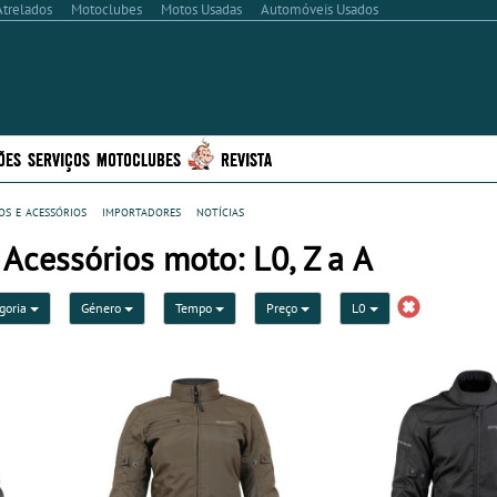
Atrelados
Motoclubes
Motos Usadas
Automóveis Usados
ÕES
SERVIÇOS
MOTOCLUBES
REVISTA
s e acessórios
importadores
notícias
Acessórios moto: L0, Z a A
goria
Género
Tempo
Preço
L0