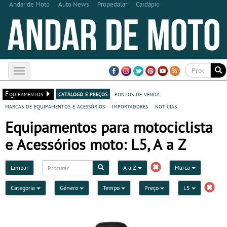
Andar de Moto
Auto News
Propedalar
Cardápio
Toggle
navigation
Equipamentos
catálogo e preços
pontos de venda
marcas de equipamentos e acessórios
importadores
notícias
Equipamentos para motociclista
e Acessórios moto: L5, A a Z
Limpar
A a Z
Marca
Categoria
Género
Tempo
Preço
L5