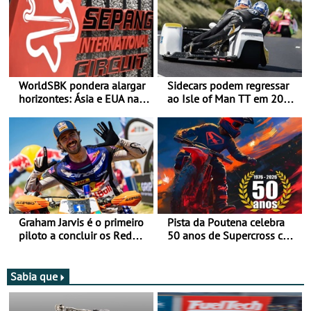
WorldSBK pondera alargar
Sidecars podem regressar
horizontes: Ásia e EUA na
ao Isle of Man TT em 2027
mira para 2027
após revisão de segurança
Graham Jarvis é o primeiro
Pista da Poutena celebra
piloto a concluir os Red
50 anos de Supercross com
Bull Romaniacs numa
jornada dupla, dias 1 e 2
moto elétrica
de agosto
Sabia que