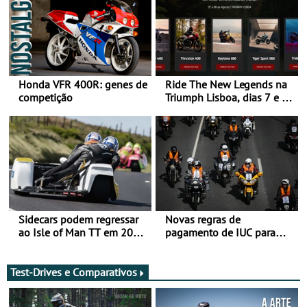
Honda VFR 400R: genes de
Ride The New Legends na
competição
Triumph Lisboa, dias 7 e 8
de agosto
Sidecars podem regressar
Novas regras de
ao Isle of Man TT em 2027
pagamento de IUC para
após revisão de segurança
2028 - Com ano de
transição em 2027
Test-Drives e Comparativos