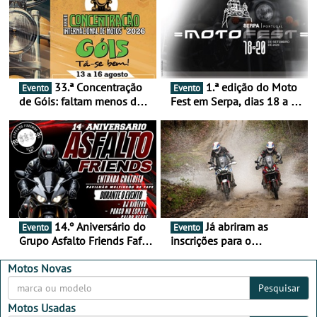
33.ª Concentração
1.ª edição do Moto
Evento
Evento
de Góis: faltam menos de
Fest em Serpa, dias 18 a 20
duas semanas! - De 13 a
de setembro - A cultura das
16 de agosto
duas rodas invade o Baixo
Alentejo
14.º Aniversário do
Já abriram as
Evento
Evento
Grupo Asfalto Friends Fafe,
inscrições para o
dia 26 de setembro de
MotorBeach Rally Raid
2026
2026
Motos Novas
Pesquisar
Motos Usadas