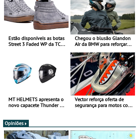
Estão disponíveis as botas
Chegou o blusão Glandon
Street 3 Faded WP da TCX
Air da BMW para reforçar
para utilização durante
oferta de equipamento de
todo o ano
verão
MT HELMETS apresenta o
Vector reforça oferta de
novo capacete Thunder 4 R
segurança para motos com
SV
nova gama de cadeados
JawX
Opiniões