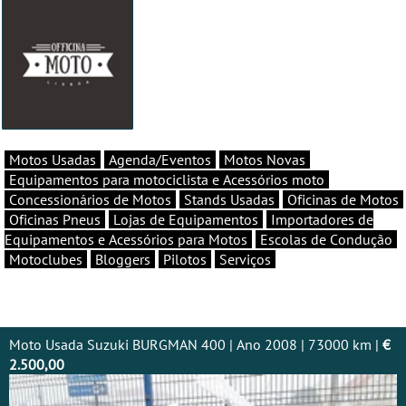
Motos Usadas
Agenda/Eventos
Motos Novas
Equipamentos para motociclista e Acessórios moto
Concessionários de Motos
Stands Usadas
Oficinas de Motos
Oficinas Pneus
Lojas de Equipamentos
Importadores de
Equipamentos e Acessórios para Motos
Escolas de Condução
Motoclubes
Bloggers
Pilotos
Serviços
Moto Usada Suzuki BURGMAN 400 | Ano 2008 | 73000 km |
€
2.500,00