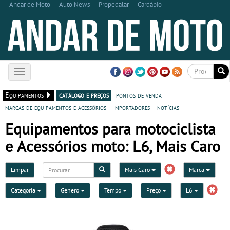
Andar de Moto
Auto News
Propedalar
Cardápio
Toggle
navigation
Equipamentos
catálogo e preços
pontos de venda
marcas de equipamentos e acessórios
importadores
notícias
Equipamentos para motociclista
e Acessórios moto: L6, Mais Caro
Limpar
Mais Caro
Marca
Categoria
Género
Tempo
Preço
L6