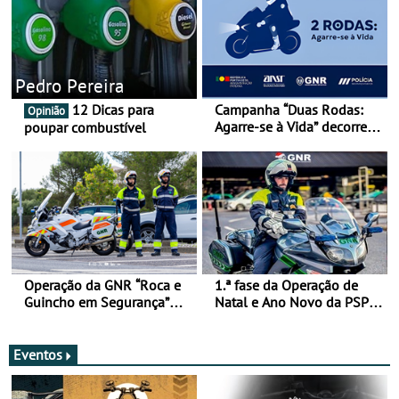
Pedro Pereira
12 Dicas para
Campanha “Duas Rodas:
Opinião
Agarre-se à Vida” decorre
poupar combustível
de 17 a 23 de março
Operação da GNR “Roca e
1.ª fase da Operação de
Guincho em Segurança”
Natal e Ano Novo da PSP e
com resultados que
GNR menos trágica
merecem reflexão
Eventos