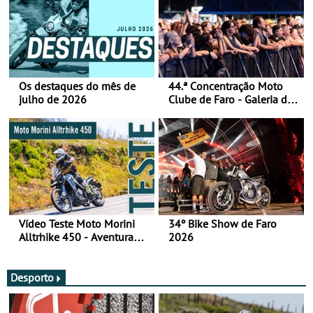
Os destaques do mês de
44.ª Concentração Moto
julho de 2026
Clube de Faro - Galeria de
fotos (sábado)
Vídeo Teste Moto Morini
34º Bike Show de Faro
Alltrhike 450 - Aventura
2026
Acessível
Desporto