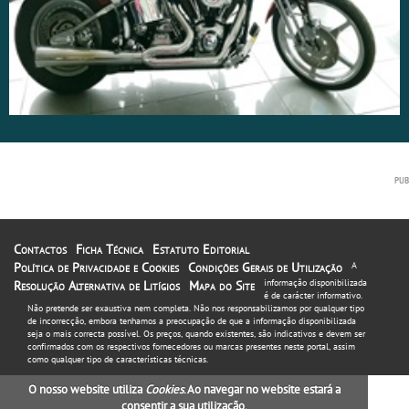
Contactos
Ficha Técnica
Estatuto Editorial
Política de Privacidade e Cookies
Condições Gerais de Utilização
A
informação disponibilizada
Resolução Alternativa de Litígios
Mapa do Site
é de carácter informativo.
Não pretende ser exaustiva nem completa. Não nos responsabilizamos por qualquer tipo
de incorrecção, embora tenhamos a preocupação de que a informação disponibilizada
seja o mais correcta possível. Os preços, quando existentes, são indicativos e devem ser
confirmados com os respectivos fornecedores ou marcas presentes neste portal, assim
como qualquer tipo de características técnicas.
O nosso website utiliza
Cookies
. Ao navegar no website estará a
consentir a sua utilização.