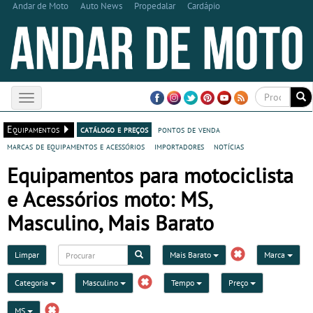
Andar de Moto
Auto News
Propedalar
Cardápio
Toggle
navigation
Equipamentos
catálogo e preços
pontos de venda
marcas de equipamentos e acessórios
importadores
notícias
Equipamentos para motociclista
e Acessórios moto: MS,
Masculino, Mais Barato
Limpar
Mais Barato
Marca
Categoria
Masculino
Tempo
Preço
MS