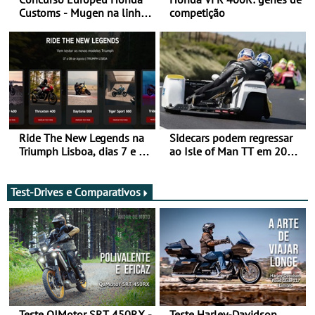
Customs - Mugen na linha
competição
da frente, vote nela para
ganhar
Ride The New Legends na
Sidecars podem regressar
Triumph Lisboa, dias 7 e 8
ao Isle of Man TT em 2027
de agosto
após revisão de segurança
Test-Drives e Comparativos
Teste QJMotor SRT 450RX -
Teste Harley-Davidson