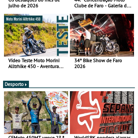
julho de 2026
Clube de Faro - Galeria de
fotos (sábado)
Vídeo Teste Moto Morini
34º Bike Show de Faro
Alltrhike 450 - Aventura
2026
Acessível
Desporto
CFMoto 450MT vence 23.ª
WorldSBK pondera alargar