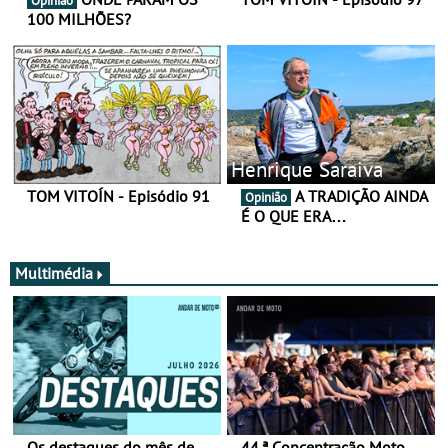
Opinião
100 MILHÕES?
Henrique Saraiva
TOM VITOÍN - Episódio 91
A TRADIÇÃO AINDA
Opinião
É O QUE ERA…
Multimédia
Os destaques do mês de
44.ª Concentração Moto