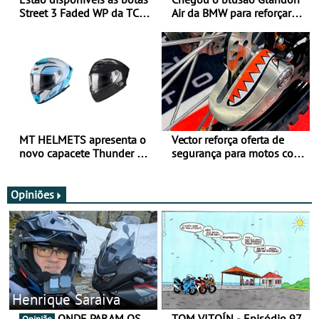
Street 3 Faded WP da TCX
Air da BMW para reforçar
para utilização durante
oferta de equipamento de
todo o ano
verão
MT HELMETS apresenta o
Vector reforça oferta de
novo capacete Thunder 4 R
segurança para motos com
SV
nova gama de cadeados
JawX
Opiniões
Henrique Saraiva
ONDE PARAM OS
TOM VITOÍN - Episódio 97