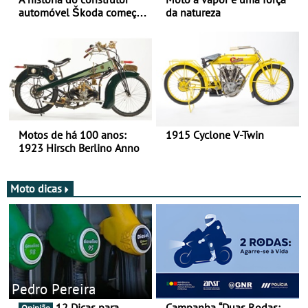
automóvel Škoda começou
da natureza
há mais de 120 anos nas
duas rodas!
Motos de há 100 anos:
1915 Cyclone V-Twin
1923 Hirsch Berlino Anno
Moto dicas
Pedro Pereira
12 Dicas para
Campanha “Duas Rodas: