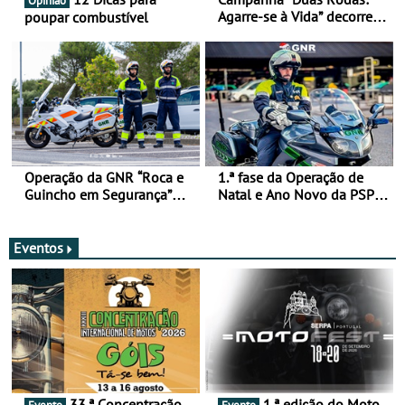
Opinião
Agarre-se à Vida” decorre
poupar combustível
de 17 a 23 de março
Operação da GNR “Roca e
1.ª fase da Operação de
Guincho em Segurança”
Natal e Ano Novo da PSP e
com resultados que
GNR menos trágica
merecem reflexão
Eventos
33.ª Concentração
1.ª edição do Moto