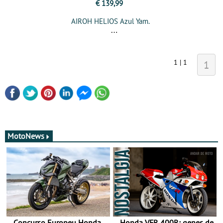
€ 139,99
AIROH HELIOS Azul Yam.
1 | 1
1
MotoNews
Concurso Europeu Honda
Honda VFR 400R: genes de