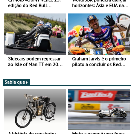
edição do Red Bull
horizontes: Ásia e EUA na
Romaniacs nas 3
mira para 2027
Categorias Adventure -
Vitória na Ultimate, Core e
Lite
Sidecars podem regressar
Graham Jarvis é o primeiro
ao Isle of Man TT em 2027
piloto a concluir os Red
após revisão de segurança
Bull Romaniacs numa
moto elétrica
Sabia que
A história do construtor
Moto a vapor é uma força