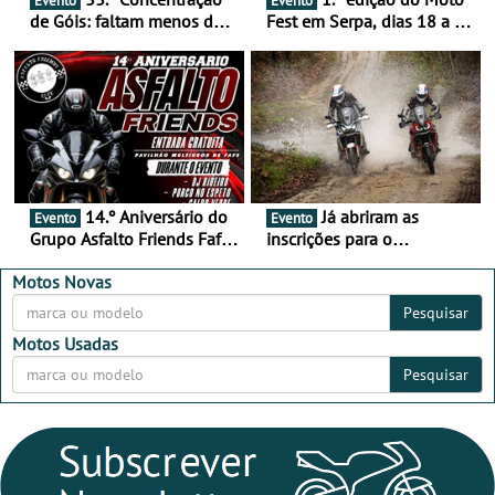
Evento
Evento
de Góis: faltam menos de
Fest em Serpa, dias 18 a 20
duas semanas! - De 13 a
de setembro - A cultura das
16 de agosto
duas rodas invade o Baixo
Alentejo
14.º Aniversário do
Já abriram as
Evento
Evento
Grupo Asfalto Friends Fafe,
inscrições para o
dia 26 de setembro de
MotorBeach Rally Raid
2026
2026
Motos Novas
Pesquisar
Motos Usadas
Pesquisar