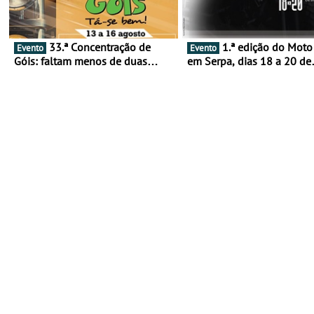
33.ª Concentração de
1.ª edição do Moto Fest
Evento
Evento
Góis: faltam menos de duas
em Serpa, dias 18 a 20 de
semanas! - De 13 a 16 de agosto
setembro - A cultura das 
rodas invade o Baixo Alen