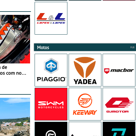
Motos
a de
tos com nova
 JawX