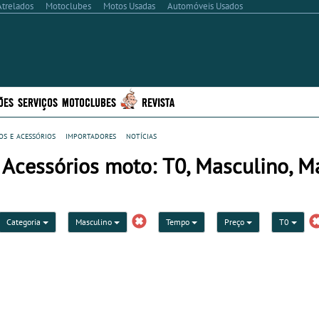
Atrelados
Motoclubes
Motos Usadas
Automóveis Usados
ÕES
SERVIÇOS
MOTOCLUBES
REVISTA
s e acessórios
importadores
notícias
 Acessórios moto: T0, Masculino, M
Categoria
Masculino
Tempo
Preço
T0