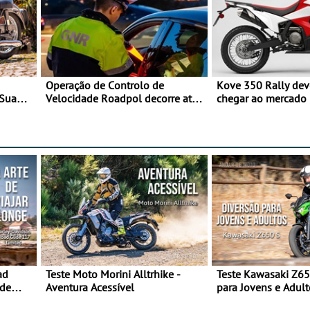
Operação de Controlo de
Kove 350 Rally de
 Sua
Velocidade Roadpol decorre até
chegar ao mercado
9 de agosto
ad
Teste Moto Morini Alltrhike -
Teste Kawasaki Z65
 de
Aventura Acessível
para Jovens e Adult