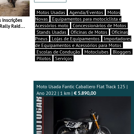
Motos Usadas
Agenda/Eventos
Motos
Novas
Equipamentos para motociclista e
Acessórios moto
Concessionários de Motos
Rally Raid
Stands Usadas
Oficinas de Motos
Oficinas
Pneus
Lojas de Equipamentos
Importadores
de Equipamentos e Acessórios para Motos
Escolas de Condução
Motoclubes
Bloggers
Pilotos
Serviços
Moto Usada Fantic Caballero Flat Track 125 |
Ano 2022 | 1 km |
€ 5.890,00