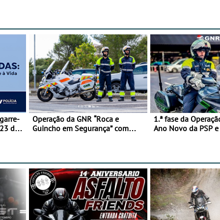
garre-
Operação da GNR “Roca e
1.ª fase da Operaçã
 23 de
Guincho em Segurança” com
Ano Novo da PSP 
resultados que merecem reflexão
trágica