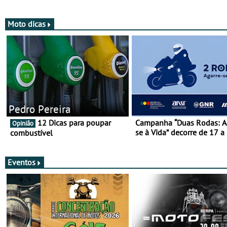
mais de 120 anos nas duas
rodas!
Moto dicas
Pedro Pereira
12 Dicas para poupar
Campanha “Duas Rodas: A
Opinião
se à Vida” decorre de 17 a
combustível
março
Eventos