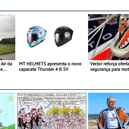
Air da
MT HELMETS apresenta o novo
Vector reforça ofert
de
capacete Thunder 4 R SV
segurança para mo
gama de cadeados