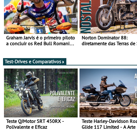
Graham Jarvis é o primeiro piloto
Norton Dominator 88:
a concluir os Red Bull Romaniacs
diretamente das Terras de
numa moto elétrica
Majestade
Test-Drives e Comparativos
Teste QJMotor SRT 450RX -
Teste Harley-Davidson Ro
Polivalente e Eficaz
Glide 117 Limited - A Arte
Viajar Longe