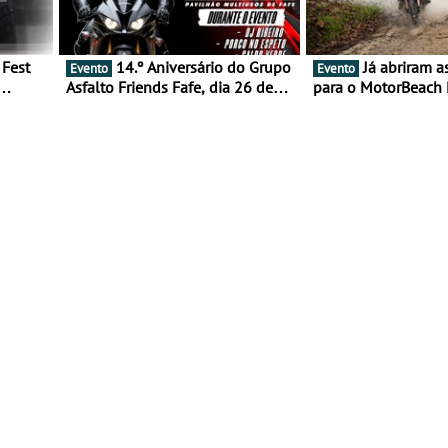
14.º Aniversário do Grupo
Já abriram as inscrições
Evento
Evento
Asfalto Friends Fafe, dia 26 de
para o MotorBeach 
duas
setembro de 2026
2026
tejo