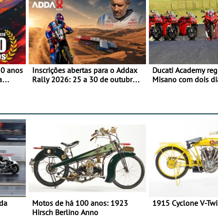
50 anos
Inscrições abertas para o Addax
Ducati Academy reg
a
Rally 2026: 25 a 30 de outubro -
Misano com dois di
o
Proposta de participação com o
à condução em circu
Team Bianchi Prata
e 23 de setembro, 
World Circuit
 da
Motos de há 100 anos: 1923
1915 Cyclone V-Tw
Hirsch Berlino Anno