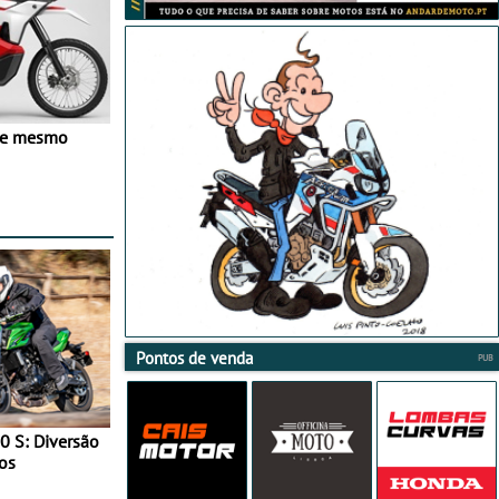
ve mesmo
Pontos de venda
0 S: Diversão
os