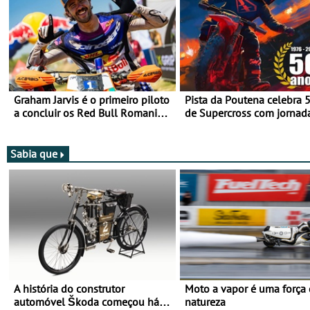
Graham Jarvis é o primeiro piloto
Pista da Poutena celebra 
a concluir os Red Bull Romaniacs
de Supercross com jornad
numa moto elétrica
dupla, dias 1 e 2 de agost
Sabia que
A história do construtor
Moto a vapor é uma força
automóvel Škoda começou há
natureza