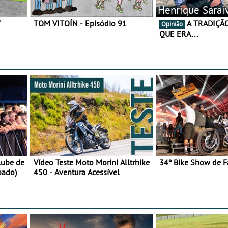
Henrique Sarai
7
TOM VITOÍN - Episódio 91
A TRADIÇÃO AINDA É O
Opinião
QUE ERA…
lube de
Vídeo Teste Moto Morini Alltrhike
34º Bike Show de F
bado)
450 - Aventura Acessível