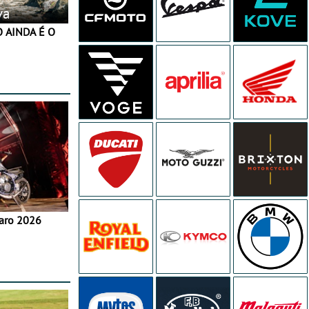
va
aro 2026