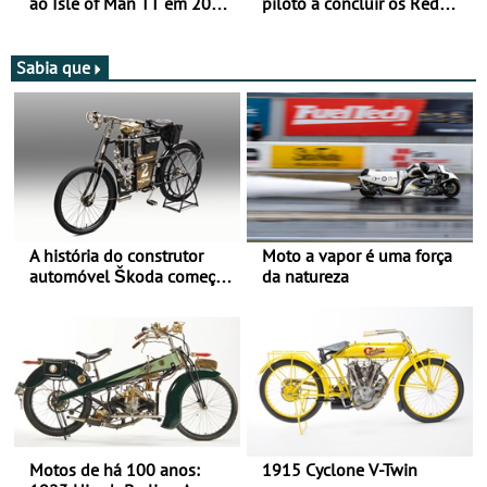
ao Isle of Man TT em 2027
piloto a concluir os Red
após revisão de segurança
Bull Romaniacs numa
moto elétrica
Sabia que
A história do construtor
Moto a vapor é uma força
automóvel Škoda começou
da natureza
há mais de 120 anos nas
duas rodas!
Motos de há 100 anos:
1915 Cyclone V-Twin