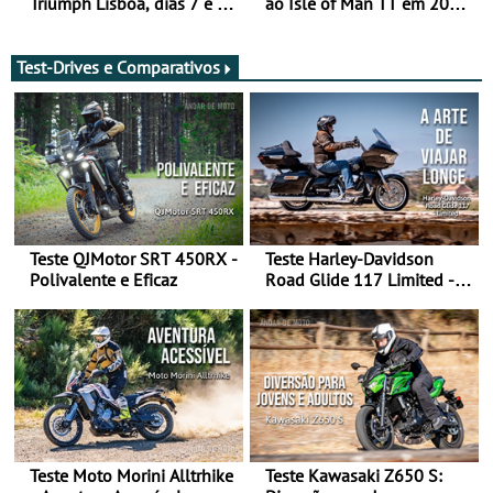
Triumph Lisboa, dias 7 e 8
ao Isle of Man TT em 2027
de agosto
após revisão de segurança
Test-Drives e Comparativos
Teste QJMotor SRT 450RX -
Teste Harley-Davidson
Polivalente e Eficaz
Road Glide 117 Limited - A
Arte de Viajar Longe
Teste Moto Morini Alltrhike
Teste Kawasaki Z650 S: