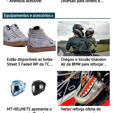
- Aventura Acessível
Diversão para Jovens e
Adultos
Equipamentos e acessórios
Estão disponíveis as botas
Chegou o blusão Glandon
Street 3 Faded WP da TCX
Air da BMW para reforçar
para utilização durante
oferta de equipamento de
todo o ano
verão
MT HELMETS apresenta o
Vector reforça oferta de