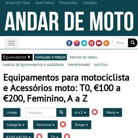
Andar de Moto
Auto News
Propedalar
Cardápio
Toggle
navigation
Equipamentos
catálogo e preços
pontos de venda
marcas de equipamentos e acessórios
importadores
notícias
Equipamentos para motociclista
e Acessórios moto: T0, €100 a
€200, Feminino, A a Z
Limpar
A a Z
Marca
Categoria
Feminino
Tempo
€100 a €200
T0