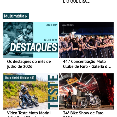
É O QUE ERA…
Multimédia
Os destaques do mês de
44.ª Concentração Moto
julho de 2026
Clube de Faro - Galeria de
fotos (sábado)
Vídeo Teste Moto Morini
34º Bike Show de Faro