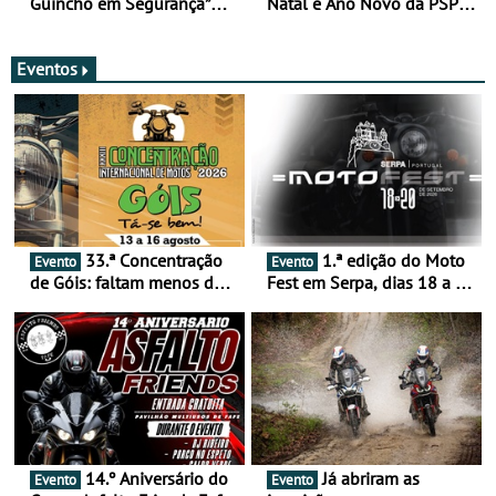
Guincho em Segurança”
Natal e Ano Novo da PSP e
com resultados que
GNR menos trágica
merecem reflexão
Eventos
33.ª Concentração
1.ª edição do Moto
Evento
Evento
de Góis: faltam menos de
Fest em Serpa, dias 18 a 20
duas semanas! - De 13 a
de setembro - A cultura das
16 de agosto
duas rodas invade o Baixo
Alentejo
14.º Aniversário do
Já abriram as
Evento
Evento