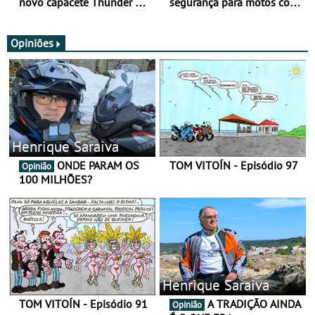
novo capacete Thunder 4 R
segurança para motos com
SV
nova gama de cadeados
JawX
Opiniões
Henrique Saraiva
ONDE PARAM OS
TOM VITOÍN - Episódio 97
Opinião
100 MILHÕES?
Henrique Saraiva
TOM VITOÍN - Episódio 91
A TRADIÇÃO AINDA
Opinião