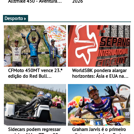
Alltrhike 450 - Aventura
2026
Acessível
Desporto
CFMoto 450MT vence 23.ª
WorldSBK pondera alargar
edição do Red Bull
horizontes: Ásia e EUA na
Romaniacs nas 3
mira para 2027
Categorias Adventure -
Vitória na Ultimate, Core e
Lite
Sidecars podem regressar
Graham Jarvis é o primeiro