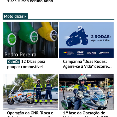
1923 Hirsch Berlino Anno
Moto dicas
Pedro Pereira
12 Dicas para
Campanha “Duas Rodas:
Opinião
Agarre-se à Vida” decorre
poupar combustível
de 17 a 23 de março
Operação da GNR “Roca e
1.ª fase da Operação de