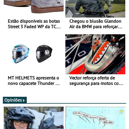
Estão disponíveis as botas
Chegou o blusão Glandon
Street 3 Faded WP da TCX
Air da BMW para reforçar
para utilização durante
oferta de equipamento de
todo o ano
verão
MT HELMETS apresenta o
Vector reforça oferta de
novo capacete Thunder 4 R
segurança para motos com
SV
nova gama de cadeados
JawX
Opiniões