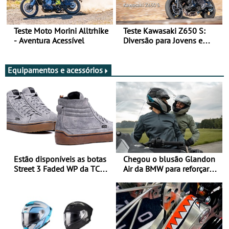
Teste Moto Morini Alltrhike
Teste Kawasaki Z650 S:
- Aventura Acessível
Diversão para Jovens e
Adultos
Equipamentos e acessórios
Estão disponíveis as botas
Chegou o blusão Glandon
Street 3 Faded WP da TCX
Air da BMW para reforçar
para utilização durante
oferta de equipamento de
todo o ano
verão