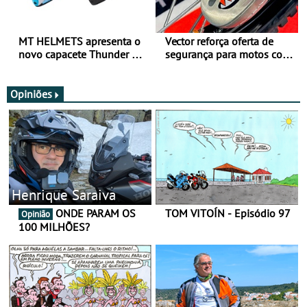
MT HELMETS apresenta o
Vector reforça oferta de
novo capacete Thunder 4 R
segurança para motos com
SV
nova gama de cadeados
JawX
Opiniões
Henrique Saraiva
ONDE PARAM OS
TOM VITOÍN - Episódio 97
Opinião
100 MILHÕES?