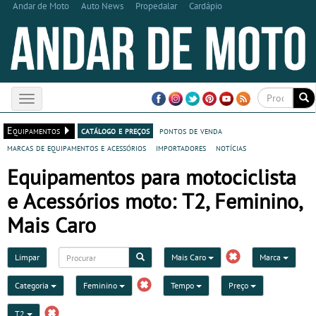
Andar de Moto
Auto News
Propedalar
Cardápio
Toggle
navigation
Equipamentos
catálogo e preços
pontos de venda
marcas de equipamentos e acessórios
importadores
notícias
Equipamentos para motociclista
e Acessórios moto: T2, Feminino,
Mais Caro
Limpar
Mais Caro
Marca
Categoria
Feminino
Tempo
Preço
T2