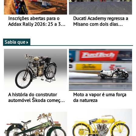
Inscrições abertas para o
Ducati Academy regressa a
Addax Rally 2026: 25 a 30
Misano com dois dias
de outubro - Proposta de
dedicados à condução em
participação com o Team
circuito - Dias 22 e 23 de
Bianchi Prata
setembro, no Misano World
Sabia que
Circuit
A história do construtor
Moto a vapor é uma força
automóvel Škoda começou
da natureza
há mais de 120 anos nas
duas rodas!