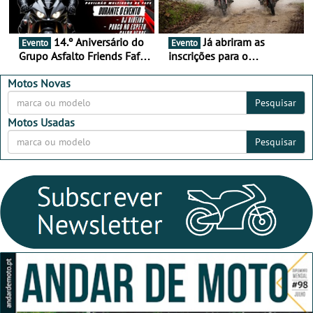
14.º Aniversário do
Já abriram as
Evento
Evento
Grupo Asfalto Friends Fafe,
inscrições para o
dia 26 de setembro de
MotorBeach Rally Raid
2026
2026
Motos Novas
Pesquisar
Motos Usadas
Pesquisar