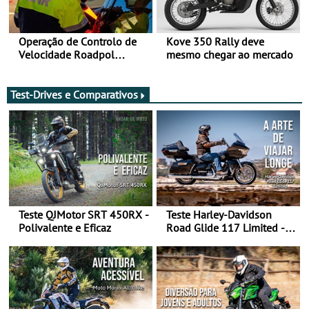
Operação de Controlo de
Kove 350 Rally deve
Velocidade Roadpol
mesmo chegar ao mercado
decorre até 9 de agosto
Test-Drives e Comparativos
Teste QJMotor SRT 450RX -
Teste Harley-Davidson
Polivalente e Eficaz
Road Glide 117 Limited - A
Arte de Viajar Longe