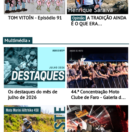
Henrique Saraiva
TOM VITOÍN - Episódio 91
A TRADIÇÃO AINDA
Opinião
É O QUE ERA…
Multimédia
Os destaques do mês de
44.ª Concentração Moto
julho de 2026
Clube de Faro - Galeria de
fotos (sábado)