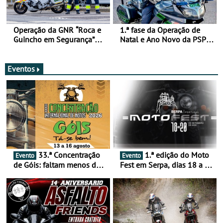
Operação da GNR “Roca e
1.ª fase da Operação de
Guincho em Segurança”
Natal e Ano Novo da PSP e
com resultados que
GNR menos trágica
merecem reflexão
Eventos
33.ª Concentração
1.ª edição do Moto
Evento
Evento
de Góis: faltam menos de
Fest em Serpa, dias 18 a 20
duas semanas! - De 13 a
de setembro - A cultura das
16 de agosto
duas rodas invade o Baixo
Alentejo