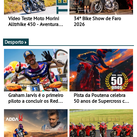
Vídeo Teste Moto Morini
34º Bike Show de Faro
Alltrhike 450 - Aventura
2026
Acessível
Desporto
Graham Jarvis é o primeiro
Pista da Poutena celebra
piloto a concluir os Red
50 anos de Supercross com
Bull Romaniacs numa
jornada dupla, dias 1 e 2
moto elétrica
de agosto