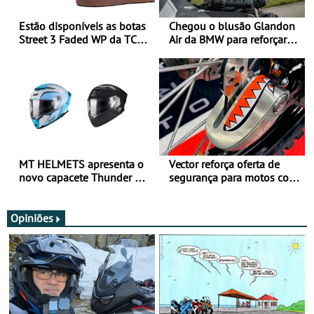
Estão disponíveis as botas
Chegou o blusão Glandon
Street 3 Faded WP da TCX
Air da BMW para reforçar
para utilização durante
oferta de equipamento de
todo o ano
verão
MT HELMETS apresenta o
Vector reforça oferta de
novo capacete Thunder 4 R
segurança para motos com
SV
nova gama de cadeados
JawX
Opiniões