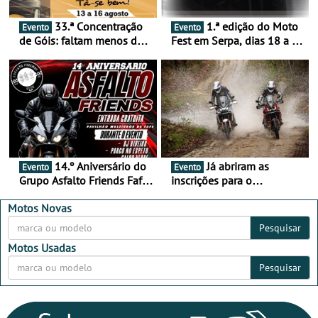
33.ª Concentração
1.ª edição do Moto
Evento
Evento
de Góis: faltam menos de
Fest em Serpa, dias 18 a 20
duas semanas! - De 13 a
de setembro - A cultura das
16 de agosto
duas rodas invade o Baixo
Alentejo
14.º Aniversário do
Já abriram as
Evento
Evento
Grupo Asfalto Friends Fafe,
inscrições para o
dia 26 de setembro de
MotorBeach Rally Raid
2026
2026
Motos Novas
Pesquisar
Motos Usadas
Pesquisar