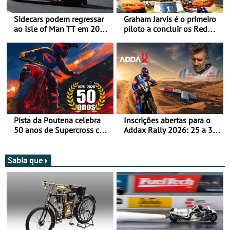
Sidecars podem regressar
Graham Jarvis é o primeiro
ao Isle of Man TT em 2027
piloto a concluir os Red
após revisão de segurança
Bull Romaniacs numa
moto elétrica
Pista da Poutena celebra
Inscrições abertas para o
50 anos de Supercross com
Addax Rally 2026: 25 a 30
jornada dupla, dias 1 e 2
de outubro - Proposta de
de agosto
participação com o Team
Bianchi Prata
Sabia que