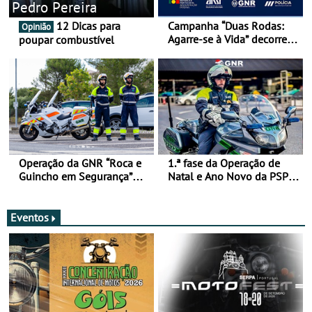
Pedro Pereira
12 Dicas para
Campanha “Duas Rodas:
Opinião
Agarre-se à Vida” decorre
poupar combustível
de 17 a 23 de março
Operação da GNR “Roca e
1.ª fase da Operação de
Guincho em Segurança”
Natal e Ano Novo da PSP e
com resultados que
GNR menos trágica
merecem reflexão
Eventos