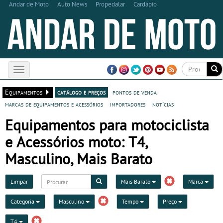
Andar de Moto
Auto News
Propedalar
Cardápio
Toggle
navigation
Equipamentos
catálogo e preços
pontos de venda
marcas de equipamentos e acessórios
importadores
notícias
Equipamentos para motociclista
e Acessórios moto: T4,
Masculino, Mais Barato
Limpar
Mais Barato
Marca
Categoria
Masculino
Tempo
Preço
T4