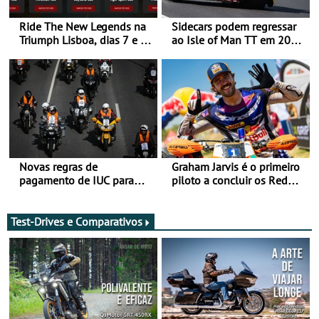
Ride The New Legends na
Sidecars podem regressar
Triumph Lisboa, dias 7 e 8
ao Isle of Man TT em 2027
de agosto
após revisão de segurança
Novas regras de
Graham Jarvis é o primeiro
pagamento de IUC para
piloto a concluir os Red
2028 - Com ano de
Bull Romaniacs numa
transição em 2027
moto elétrica
Test-Drives e Comparativos