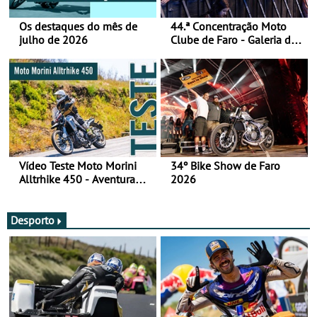
Os destaques do mês de
44.ª Concentração Moto
julho de 2026
Clube de Faro - Galeria de
fotos (sábado)
Vídeo Teste Moto Morini
34º Bike Show de Faro
Alltrhike 450 - Aventura
2026
Acessível
Desporto