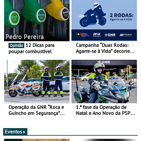
Pedro Pereira
12 Dicas para
Campanha “Duas Rodas:
Opinião
Agarre-se à Vida” decorre
poupar combustível
de 17 a 23 de março
Operação da GNR “Roca e
1.ª fase da Operação de
Guincho em Segurança”
Natal e Ano Novo da PSP e
com resultados que
GNR menos trágica
merecem reflexão
Eventos