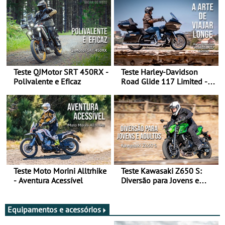
Teste QJMotor SRT 450RX -
Teste Harley-Davidson
Polivalente e Eficaz
Road Glide 117 Limited - A
Arte de Viajar Longe
Teste Moto Morini Alltrhike
Teste Kawasaki Z650 S:
- Aventura Acessível
Diversão para Jovens e
Adultos
Equipamentos e acessórios