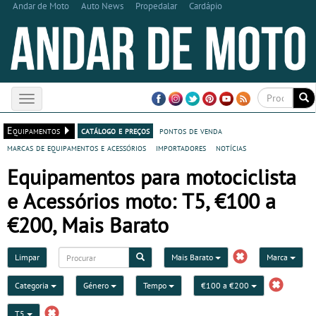
Andar de Moto
Auto News
Propedalar
Cardápio
Toggle
navigation
Equipamentos
catálogo e preços
pontos de venda
marcas de equipamentos e acessórios
importadores
notícias
Equipamentos para motociclista
e Acessórios moto: T5, €100 a
€200, Mais Barato
Limpar
Mais Barato
Marca
Categoria
Género
Tempo
€100 a €200
T5