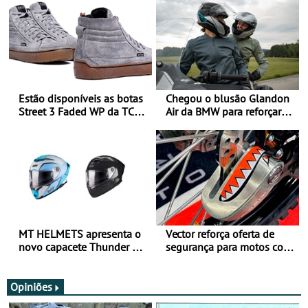
Estão disponíveis as botas
Chegou o blusão Glandon
Street 3 Faded WP da TCX
Air da BMW para reforçar
para utilização durante
oferta de equipamento de
todo o ano
verão
MT HELMETS apresenta o
Vector reforça oferta de
novo capacete Thunder 4 R
segurança para motos com
SV
nova gama de cadeados
JawX
Opiniões