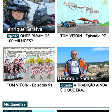
Henrique Saraiva
ONDE PARAM OS
TOM VITOÍN - Episódio 97
Opinião
100 MILHÕES?
Henrique Saraiva
TOM VITOÍN - Episódio 91
A TRADIÇÃO AINDA
Opinião
É O QUE ERA…
Multimédia