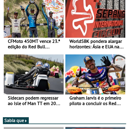
CFMoto 450MT vence 23.ª
WorldSBK pondera alargar
edição do Red Bull
horizontes: Ásia e EUA na
Romaniacs nas 3
mira para 2027
Categorias Adventure -
Vitória na Ultimate, Core e
Lite
Sidecars podem regressar
Graham Jarvis é o primeiro
ao Isle of Man TT em 2027
piloto a concluir os Red
após revisão de segurança
Bull Romaniacs numa
moto elétrica
Sabia que