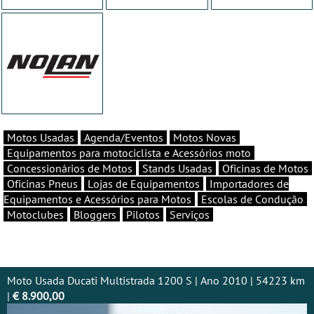
Motos Usadas
Agenda/Eventos
Motos Novas
Equipamentos para motociclista e Acessórios moto
Concessionários de Motos
Stands Usadas
Oficinas de Motos
Oficinas Pneus
Lojas de Equipamentos
Importadores de
Equipamentos e Acessórios para Motos
Escolas de Condução
Motoclubes
Bloggers
Pilotos
Serviços
Moto Usada Ducati Multistrada 1200 S | Ano 2010 | 54223 km
|
€ 8.900,00