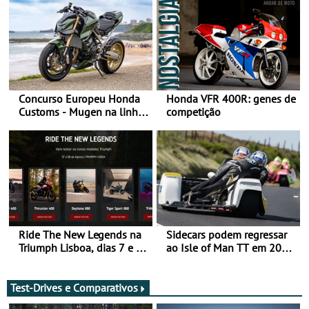
Concurso Europeu Honda
Honda VFR 400R: genes de
Customs - Mugen na linha
competição
da frente, vote nela para
ganhar
Ride The New Legends na
Sidecars podem regressar
Triumph Lisboa, dias 7 e 8
ao Isle of Man TT em 2027
de agosto
após revisão de segurança
Test-Drives e Comparativos