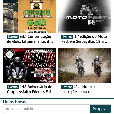
33.ª Concentração
1.ª edição do Moto
Evento
Evento
de Góis: faltam menos de
Fest em Serpa, dias 18 a 20
duas semanas! - De 13 a
de setembro - A cultura das
16 de agosto
duas rodas invade o Baixo
Alentejo
14.º Aniversário do
Já abriram as
Evento
Evento
Grupo Asfalto Friends Fafe,
inscrições para o
dia 26 de setembro de
MotorBeach Rally Raid
2026
2026
Motos Novas
Pesquisar