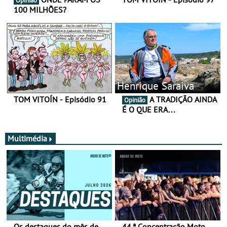
Opinião
100 MILHÕES?
Henrique Saraiva
TOM VITOÍN - Episódio 91
A TRADIÇÃO AINDA
Opinião
É O QUE ERA…
Multimédia
Os destaques do mês de
44.ª Concentração Moto