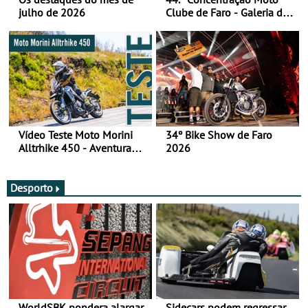
julho de 2026
Clube de Faro - Galeria de
fotos (sábado)
Vídeo Teste Moto Morini
34º Bike Show de Faro
Alltrhike 450 - Aventura
2026
Acessível
Desporto
WorldSBK pondera alargar
Sidecars podem regressar