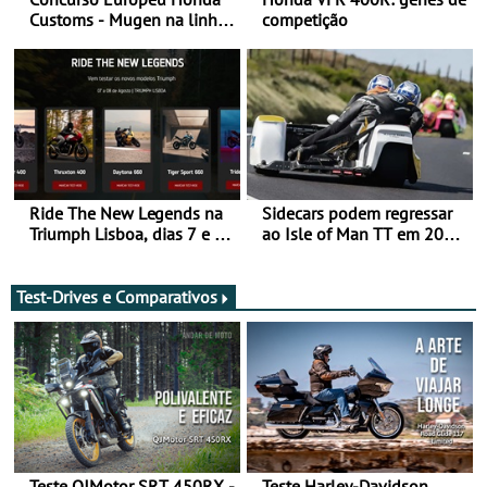
Customs - Mugen na linha
competição
da frente, vote nela para
ganhar
Ride The New Legends na
Sidecars podem regressar
Triumph Lisboa, dias 7 e 8
ao Isle of Man TT em 2027
de agosto
após revisão de segurança
Test-Drives e Comparativos
Teste QJMotor SRT 450RX -
Teste Harley-Davidson