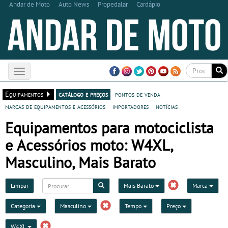
Andar de Moto
Auto News
Propedalar
Cardápio
Toggle
navigation
Equipamentos
catálogo e preços
pontos de venda
marcas de equipamentos e acessórios
importadores
notícias
Equipamentos para motociclista
e Acessórios moto: W4XL,
Masculino, Mais Barato
Limpar
Mais Barato
Marca
Categoria
Masculino
Tempo
Preço
W4XL