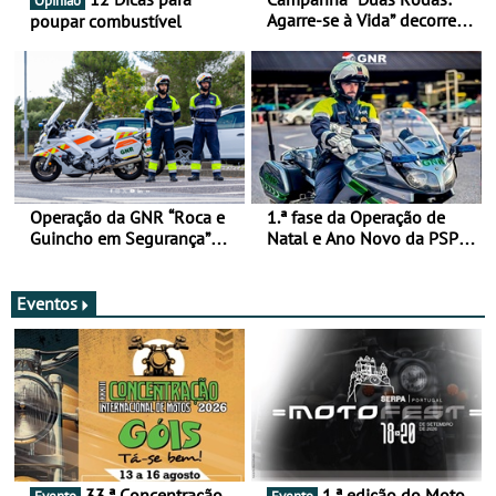
Opinião
Agarre-se à Vida” decorre
poupar combustível
de 17 a 23 de março
Operação da GNR “Roca e
1.ª fase da Operação de
Guincho em Segurança”
Natal e Ano Novo da PSP e
com resultados que
GNR menos trágica
merecem reflexão
Eventos
33.ª Concentração
1.ª edição do Moto