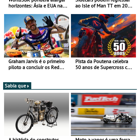
horizontes: Ásia e EUA na
ao Isle of Man TT em 2027
mira para 2027
após revisão de segurança
Graham Jarvis é o primeiro
Pista da Poutena celebra
piloto a concluir os Red
50 anos de Supercross com
Bull Romaniacs numa
jornada dupla, dias 1 e 2
moto elétrica
de agosto
Sabia que
A história do construtor
Moto a vapor é uma força