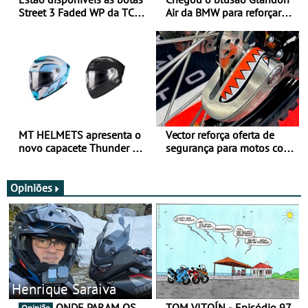
Street 3 Faded WP da TCX
Air da BMW para reforçar
para utilização durante
oferta de equipamento de
todo o ano
verão
MT HELMETS apresenta o
Vector reforça oferta de
novo capacete Thunder 4 R
segurança para motos com
SV
nova gama de cadeados
JawX
Opiniões
Henrique Saraiva
ONDE PARAM OS
TOM VITOÍN - Episódio 97