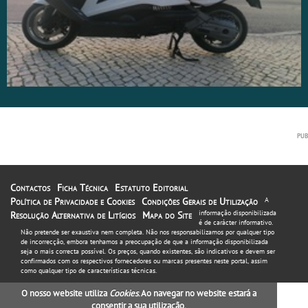
Contactos
Ficha Técnica
Estatuto Editorial
Política de Privacidade e Cookies
Condições Gerais de Utilização
A
informação disponibilizada
Resolução Alternativa de Litígios
Mapa do Site
é de carácter informativo.
Não pretende ser exaustiva nem completa. Não nos responsabilizamos por qualquer tipo
de incorrecção, embora tenhamos a preocupação de que a informação disponibilizada
seja o mais correcta possível. Os preços, quando existentes, são indicativos e devem ser
confirmados com os respectivos fornecedores ou marcas presentes neste portal, assim
como qualquer tipo de características técnicas.
O nosso website utiliza
Cookies
. Ao navegar no website estará a
consentir a sua utilização.