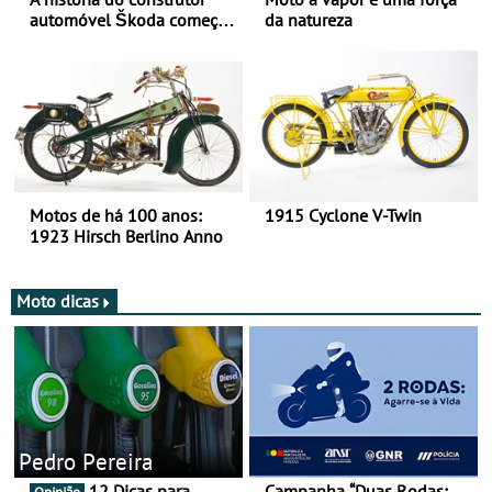
automóvel Škoda começou
da natureza
há mais de 120 anos nas
duas rodas!
Motos de há 100 anos:
1915 Cyclone V-Twin
1923 Hirsch Berlino Anno
Moto dicas
Pedro Pereira
12 Dicas para
Campanha “Duas Rodas: