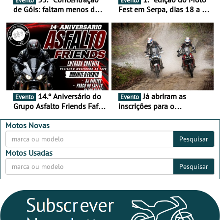
Evento
Evento
de Góis: faltam menos de
Fest em Serpa, dias 18 a 20
duas semanas! - De 13 a
de setembro - A cultura das
16 de agosto
duas rodas invade o Baixo
Alentejo
14.º Aniversário do
Já abriram as
Evento
Evento
Grupo Asfalto Friends Fafe,
inscrições para o
dia 26 de setembro de
MotorBeach Rally Raid
2026
2026
Motos Novas
Pesquisar
Motos Usadas
Pesquisar