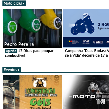
Moto dicas
Pedro Pereira
12 Dicas para poupar
Campanha “Duas Rodas: A
Opinião
se à Vida” decorre de 17 a
combustível
março
Eventos