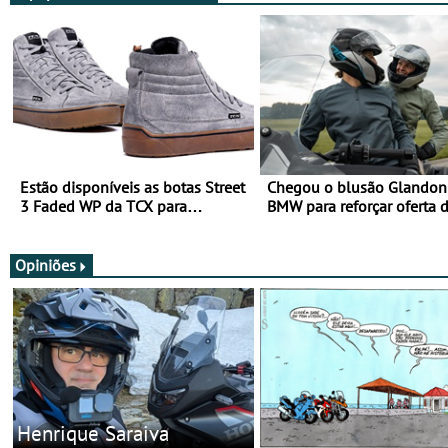
Estão disponíveis as botas Street
Chegou o blusão Glandon 
3 Faded WP da TCX para
BMW para reforçar oferta 
utilização durante todo o ano
equipamento de verão
Opiniões
Henrique Saraiva