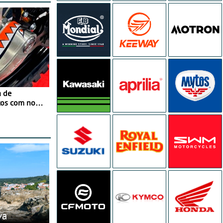
a de
tos com nova
 JawX
va