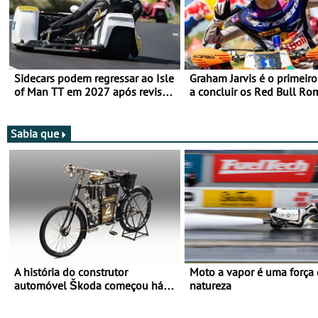
Sidecars podem regressar ao Isle
Graham Jarvis é o primeiro
of Man TT em 2027 após revisão
a concluir os Red Bull Ro
de segurança
numa moto elétrica
Sabia que
A história do construtor
Moto a vapor é uma força
automóvel Škoda começou há
natureza
mais de 120 anos nas duas
rodas!