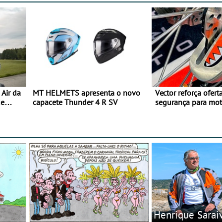
Air da
MT HELMETS apresenta o novo
Vector reforça ofert
de
capacete Thunder 4 R SV
segurança para mo
gama de cadeados
Henrique Sarai