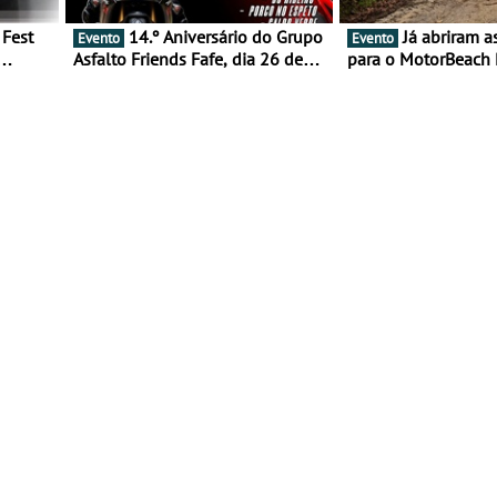
14.º Aniversário do Grupo
Já abriram as inscrições
Evento
Evento
Asfalto Friends Fafe, dia 26 de
para o MotorBeach 
duas
setembro de 2026
2026
tejo