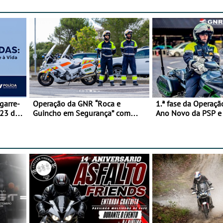
garre-
Operação da GNR “Roca e
1.ª fase da Operaçã
 23 de
Guincho em Segurança” com
Ano Novo da PSP 
resultados que merecem reflexão
trágica