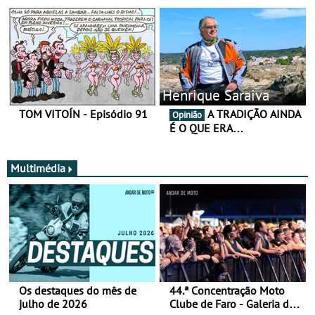
Henrique Saraiva
TOM VITOÍN - Episódio 91
A TRADIÇÃO AINDA
Opinião
É O QUE ERA…
Multimédia
Os destaques do mês de
44.ª Concentração Moto
julho de 2026
Clube de Faro - Galeria de