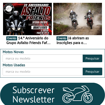
duas semanas! - De 13 a
de setembro - A cultura das
16 de agosto
duas rodas invade o Baixo
Alentejo
14.º Aniversário do
Já abriram as
Evento
Evento
Grupo Asfalto Friends Fafe,
inscrições para o
dia 26 de setembro de
MotorBeach Rally Raid
2026
2026
Motos Novas
Pesquisar
Motos Usadas
Pesquisar