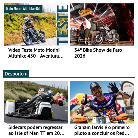
fotos (sábado)
Vídeo Teste Moto Morini
34º Bike Show de Faro
Alltrhike 450 - Aventura
2026
Acessível
Desporto
Sidecars podem regressar
Graham Jarvis é o primeiro
ao Isle of Man TT em 2027
piloto a concluir os Red