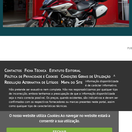
Contactos
Ficha Técnica
Estatuto Editorial
Política de Privacidade e Cookies
Condições Gerais de Utilização
A
informação disponibilizada
Resolução Alternativa de Litígios
Mapa do Site
é de carácter informativo.
Não pretende ser exaustiva nem completa. Não nos responsabilizamos por qualquer tipo
de incorrecção, embora tenhamos a preocupação de que a informação disponibilizada
seja o mais correcta possível. Os preços, quando existentes, são indicativos e devem ser
confirmados com os respectivos fornecedores ou marcas presentes neste portal, assim
como qualquer tipo de características técnicas.
O nosso website utiliza
Cookies
. Ao navegar no website estará a
consentir a sua utilização.
FECHAR