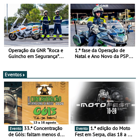
de 17 a 23 de março
Operação da GNR “Roca e
1.ª fase da Operação de
Guincho em Segurança”
Natal e Ano Novo da PSP e
com resultados que
GNR menos trágica
merecem reflexão
Eventos
33.ª Concentração
1.ª edição do Moto
Evento
Evento
de Góis: faltam menos de
Fest em Serpa, dias 18 a 20