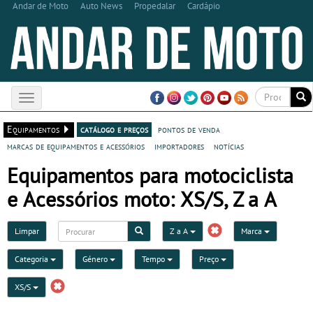
Andar de Moto
Auto News
Propedalar
Cardápio
Toggle
navigation
Equipamentos
catálogo e preços
pontos de venda
marcas de equipamentos e acessórios
importadores
notícias
Equipamentos para motociclista
e Acessórios moto: XS/S, Z a A
Limpar
Z a A
Marca
Categoria
Género
Tempo
Preço
XS/S