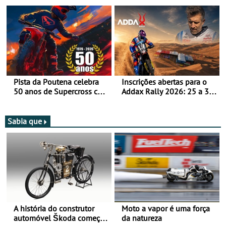
após revisão de segurança
Bull Romaniacs numa
moto elétrica
Pista da Poutena celebra
Inscrições abertas para o
50 anos de Supercross com
Addax Rally 2026: 25 a 30
jornada dupla, dias 1 e 2
de outubro - Proposta de
de agosto
participação com o Team
Bianchi Prata
Sabia que
A história do construtor
Moto a vapor é uma força
automóvel Škoda começou
da natureza