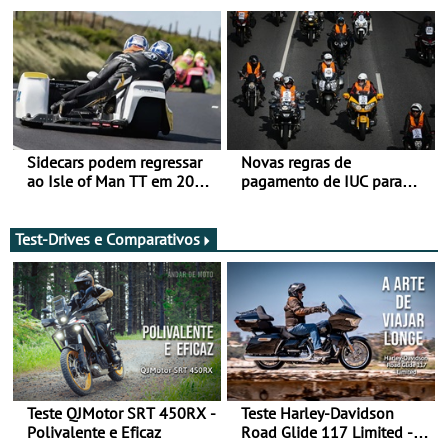
de agosto
Sidecars podem regressar
Novas regras de
ao Isle of Man TT em 2027
pagamento de IUC para
após revisão de segurança
2028 - Com ano de
transição em 2027
Test-Drives e Comparativos
Teste QJMotor SRT 450RX -
Teste Harley-Davidson
Polivalente e Eficaz
Road Glide 117 Limited - A