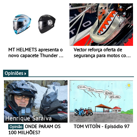
para utilização durante
oferta de equipamento de
todo o ano
verão
MT HELMETS apresenta o
Vector reforça oferta de
novo capacete Thunder 4 R
segurança para motos com
SV
nova gama de cadeados
JawX
Opiniões
Henrique Saraiva
ONDE PARAM OS
TOM VITOÍN - Episódio 97
Opinião
100 MILHÕES?