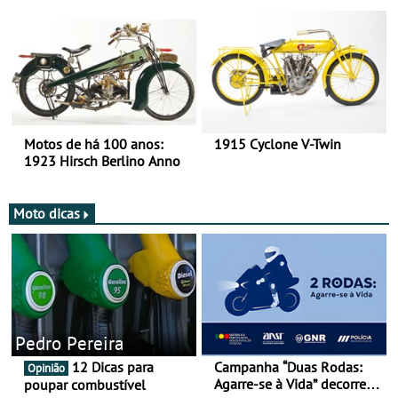
há mais de 120 anos nas
duas rodas!
Motos de há 100 anos:
1915 Cyclone V-Twin
1923 Hirsch Berlino Anno
Moto dicas
Pedro Pereira
12 Dicas para
Campanha “Duas Rodas:
Opinião
Agarre-se à Vida” decorre
poupar combustível