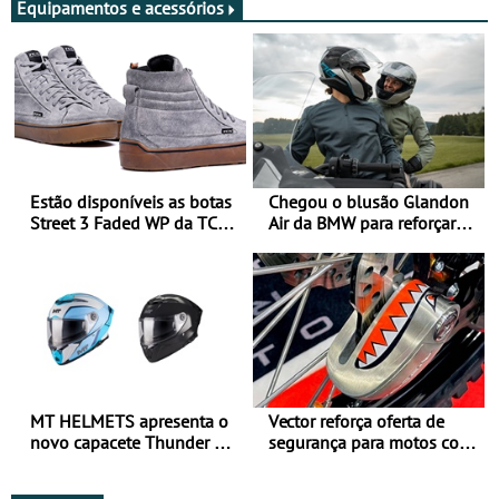
Equipamentos e acessórios
Estão disponíveis as botas
Chegou o blusão Glandon
Street 3 Faded WP da TCX
Air da BMW para reforçar
para utilização durante
oferta de equipamento de
todo o ano
verão
MT HELMETS apresenta o
Vector reforça oferta de
novo capacete Thunder 4 R
segurança para motos com
SV
nova gama de cadeados
JawX