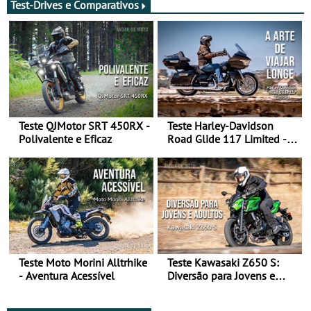
Test-Drives e Comparativos
Teste QJMotor SRT 450RX -
Teste Harley-Davidson
Polivalente e Eficaz
Road Glide 117 Limited - A
Arte de Viajar Longe
Teste Moto Morini Alltrhike
Teste Kawasaki Z650 S:
- Aventura Acessível
Diversão para Jovens e
Adultos