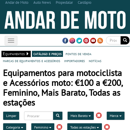
Andar de Moto
Auto News
Propedalar
Cardápio
Toggle
navigation
Equipamentos
catálogo e preços
pontos de venda
marcas de equipamentos e acessórios
importadores
notícias
Equipamentos para motociclista
e Acessórios moto: €100 a €200,
Feminino, Mais Barato, Todas as
estações
Limpar
Mais Barato
Marca
Categoria
Feminino
Todas as estações