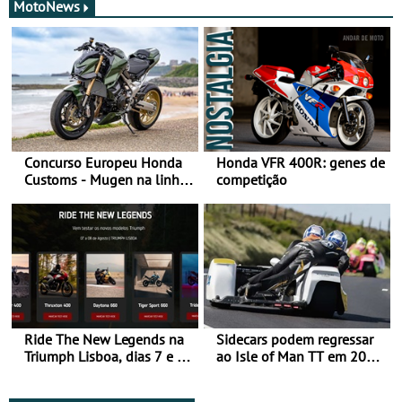
MotoNews
Concurso Europeu Honda
Honda VFR 400R: genes de
Customs - Mugen na linha
competição
da frente, vote nela para
ganhar
Ride The New Legends na
Sidecars podem regressar
Triumph Lisboa, dias 7 e 8
ao Isle of Man TT em 2027
de agosto
após revisão de segurança