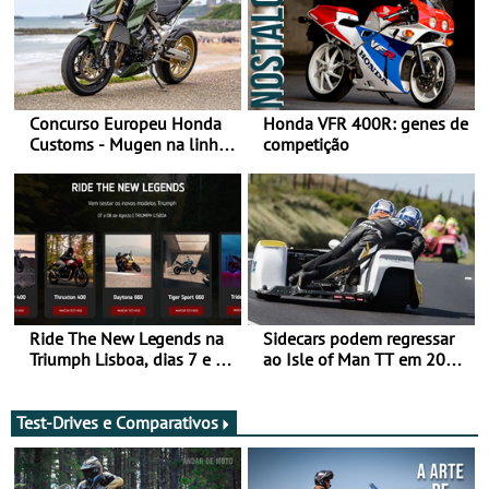
Concurso Europeu Honda
Honda VFR 400R: genes de
Customs - Mugen na linha
competição
da frente, vote nela para
ganhar
Ride The New Legends na
Sidecars podem regressar
Triumph Lisboa, dias 7 e 8
ao Isle of Man TT em 2027
de agosto
após revisão de segurança
Test-Drives e Comparativos