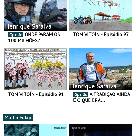
Henrique Saraiva
ONDE PARAM OS
TOM VITOÍN - Episódio 97
Opinião
100 MILHÕES?
Henrique Saraiva
TOM VITOÍN - Episódio 91
A TRADIÇÃO AINDA
Opinião
É O QUE ERA…
Multimédia