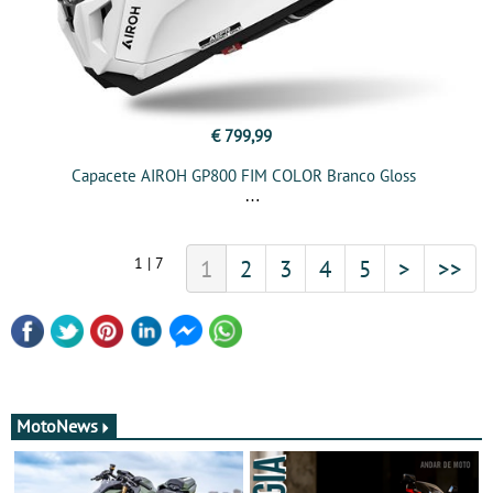
€ 799,99
Capacete AIROH GP800 FIM COLOR Branco Gloss
1 | 7
1
2
3
4
5
>
>>
MotoNews