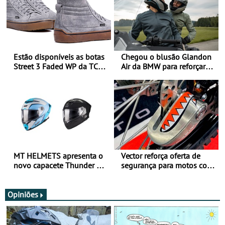
Estão disponíveis as botas
Chegou o blusão Glandon
Street 3 Faded WP da TCX
Air da BMW para reforçar
para utilização durante
oferta de equipamento de
todo o ano
verão
MT HELMETS apresenta o
Vector reforça oferta de
novo capacete Thunder 4 R
segurança para motos com
SV
nova gama de cadeados
JawX
Opiniões