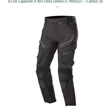
X-Lite Capacete X 803 Ultra carbon D. Petrucci – Carbon 20