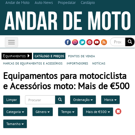
Andar de Moto
Auto News
Propedalar
Cardápio
Toggle
navigation
Equipamentos
catálogo e preços
pontos de venda
marcas de equipamentos e acessórios
importadores
notícias
Equipamentos para motociclista
e Acessórios moto: Mais de €500
Limpar
Ordenação
Marca
Categoria
Género
Tempo
Mais de €500
Tamanho