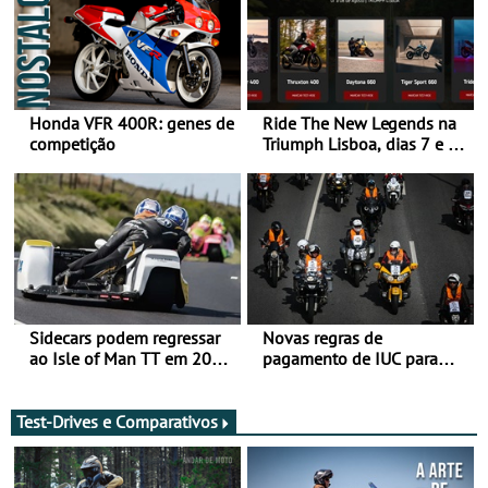
Honda VFR 400R: genes de
Ride The New Legends na
competição
Triumph Lisboa, dias 7 e 8
de agosto
Sidecars podem regressar
Novas regras de
ao Isle of Man TT em 2027
pagamento de IUC para
após revisão de segurança
2028 - Com ano de
transição em 2027
Test-Drives e Comparativos