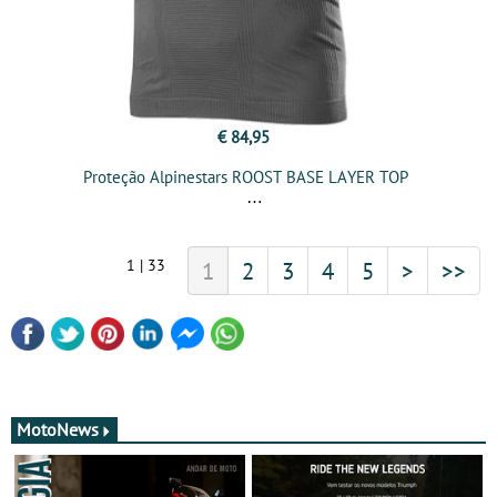
€ 84,95
Proteção Alpinestars ROOST BASE LAYER TOP
1 | 33
1
2
3
4
5
>
>>
MotoNews