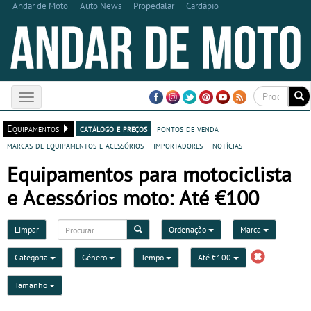
Andar de Moto
Auto News
Propedalar
Cardápio
Toggle
navigation
Equipamentos
catálogo e preços
pontos de venda
marcas de equipamentos e acessórios
importadores
notícias
Equipamentos para motociclista
e Acessórios moto: Até €100
Limpar
Ordenação
Marca
Categoria
Género
Tempo
Até €100
Tamanho