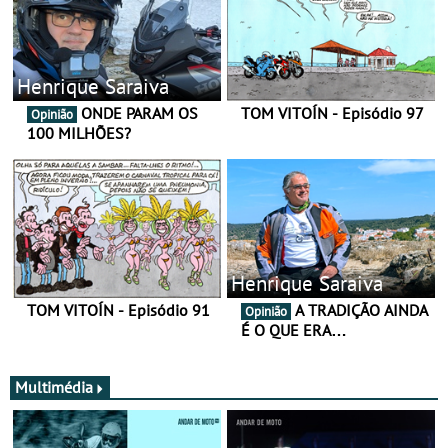
Henrique Saraiva
ONDE PARAM OS
TOM VITOÍN - Episódio 97
Opinião
100 MILHÕES?
Henrique Saraiva
TOM VITOÍN - Episódio 91
A TRADIÇÃO AINDA
Opinião
É O QUE ERA…
Multimédia