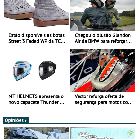
Estão disponíveis as botas
Chegou o blusão Glandon
Street 3 Faded WP da TCX
Air da BMW para reforçar
para utilização durante
oferta de equipamento de
todo o ano
verão
MT HELMETS apresenta o
Vector reforça oferta de
novo capacete Thunder 4 R
segurança para motos com
SV
nova gama de cadeados
JawX
Opiniões