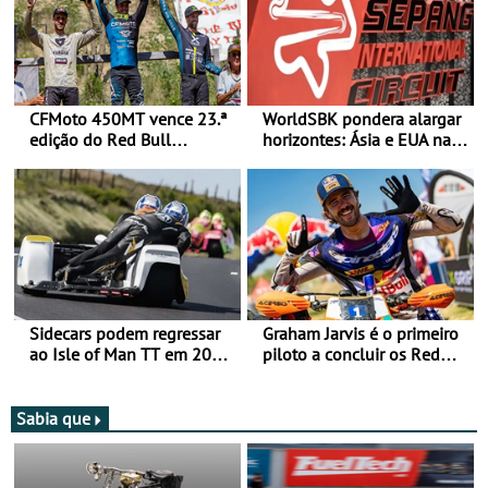
CFMoto 450MT vence 23.ª
WorldSBK pondera alargar
edição do Red Bull
horizontes: Ásia e EUA na
Romaniacs nas 3
mira para 2027
Categorias Adventure -
Vitória na Ultimate, Core e
Lite
Sidecars podem regressar
Graham Jarvis é o primeiro
ao Isle of Man TT em 2027
piloto a concluir os Red
após revisão de segurança
Bull Romaniacs numa
moto elétrica
Sabia que