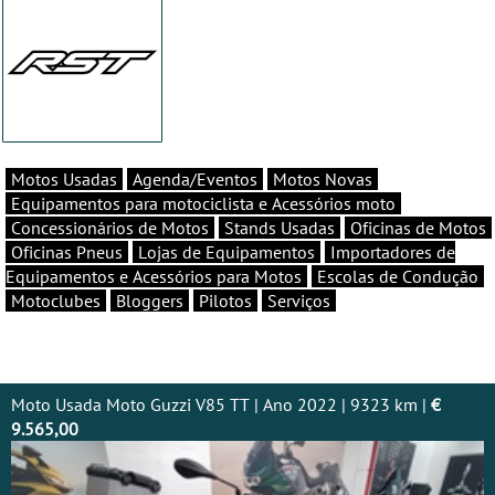
Motos Usadas
Agenda/Eventos
Motos Novas
Equipamentos para motociclista e Acessórios moto
Concessionários de Motos
Stands Usadas
Oficinas de Motos
Oficinas Pneus
Lojas de Equipamentos
Importadores de
Equipamentos e Acessórios para Motos
Escolas de Condução
Motoclubes
Bloggers
Pilotos
Serviços
Moto Usada Moto Guzzi V85 TT | Ano 2022 | 9323 km |
€
9.565,00