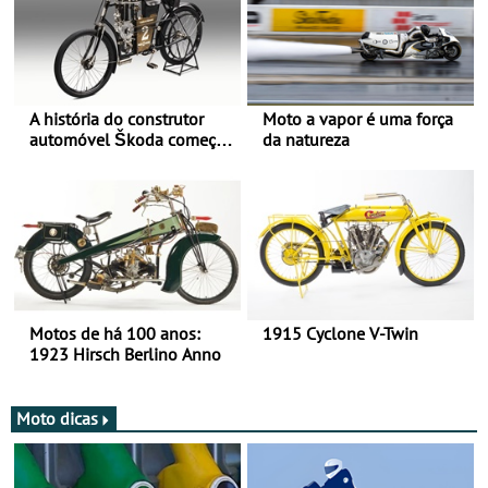
A história do construtor
Moto a vapor é uma força
automóvel Škoda começou
da natureza
há mais de 120 anos nas
duas rodas!
Motos de há 100 anos:
1915 Cyclone V-Twin
1923 Hirsch Berlino Anno
Moto dicas