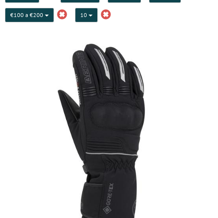
€100 a €200
10