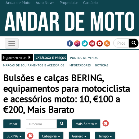
Andar de Moto
Auto News
Propedalar
Cardápio
Toggle
navigation
Equipamentos
catálogo e preços
pontos de venda
marcas de equipamentos e acessórios
importadores
notícias
Bulsões e calças BERING,
equipamentos para motociclista
e acessórios moto: 10, €100 a
€200, Mais Barato
Limpar
Mais Barato
BERING
Categoria
Género
Tempo