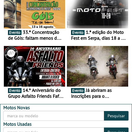
33.ª Concentração
1.ª edição do Moto
Evento
Evento
de Góis: faltam menos de
Fest em Serpa, dias 18 a 20
duas semanas! - De 13 a
de setembro - A cultura das
16 de agosto
duas rodas invade o Baixo
Alentejo
14.º Aniversário do
Já abriram as
Evento
Evento
Grupo Asfalto Friends Fafe,
inscrições para o
dia 26 de setembro de
MotorBeach Rally Raid
2026
2026
Motos Novas
Pesquisar
Motos Usadas