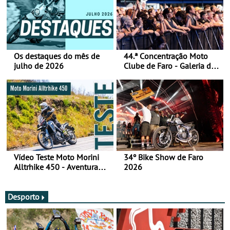
Os destaques do mês de
44.ª Concentração Moto
julho de 2026
Clube de Faro - Galeria de
fotos (sábado)
Vídeo Teste Moto Morini
34º Bike Show de Faro
Alltrhike 450 - Aventura
2026
Acessível
Desporto