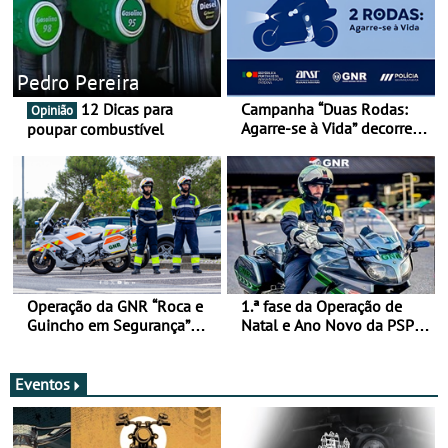
Pedro Pereira
12 Dicas para
Campanha “Duas Rodas:
Opinião
Agarre-se à Vida” decorre
poupar combustível
de 17 a 23 de março
Operação da GNR “Roca e
1.ª fase da Operação de
Guincho em Segurança”
Natal e Ano Novo da PSP e
com resultados que
GNR menos trágica
merecem reflexão
Eventos