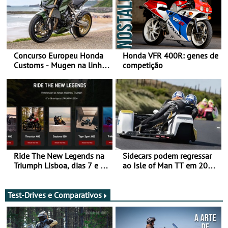
Concurso Europeu Honda
Honda VFR 400R: genes de
Customs - Mugen na linha
competição
da frente, vote nela para
ganhar
Ride The New Legends na
Sidecars podem regressar
Triumph Lisboa, dias 7 e 8
ao Isle of Man TT em 2027
de agosto
após revisão de segurança
Test-Drives e Comparativos