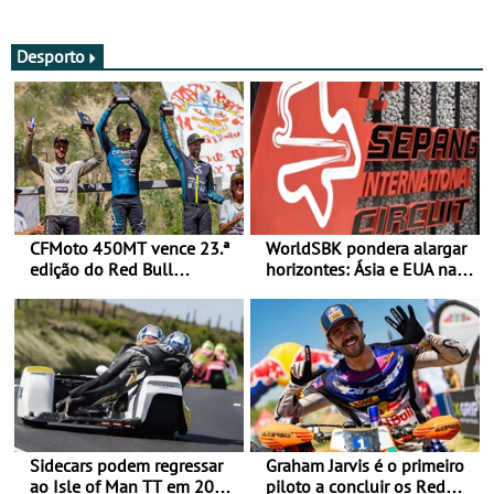
Acessível
Desporto
CFMoto 450MT vence 23.ª
WorldSBK pondera alargar
edição do Red Bull
horizontes: Ásia e EUA na
Romaniacs nas 3
mira para 2027
Categorias Adventure -
Vitória na Ultimate, Core e
Lite
Sidecars podem regressar
Graham Jarvis é o primeiro
ao Isle of Man TT em 2027
piloto a concluir os Red