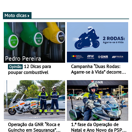
Moto dicas
Pedro Pereira
12 Dicas para
Campanha “Duas Rodas:
Opinião
Agarre-se à Vida” decorre
poupar combustível
de 17 a 23 de março
Operação da GNR “Roca e
1.ª fase da Operação de
Guincho em Segurança”
Natal e Ano Novo da PSP e