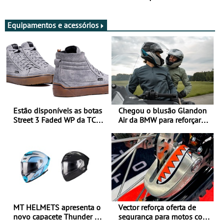
Adultos
Equipamentos e acessórios
Estão disponíveis as botas
Chegou o blusão Glandon
Street 3 Faded WP da TCX
Air da BMW para reforçar
para utilização durante
oferta de equipamento de
todo o ano
verão
MT HELMETS apresenta o
Vector reforça oferta de
novo capacete Thunder 4 R
segurança para motos com