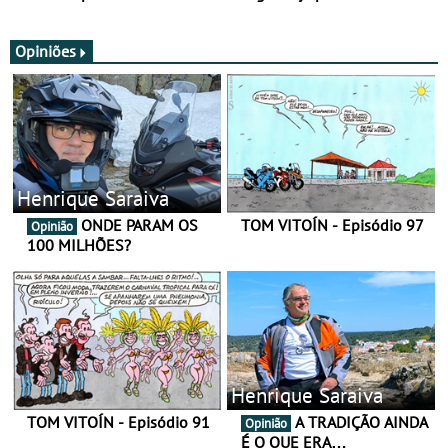
SV
nova gama de cadeados
JawX
Opiniões
Henrique Saraiva
ONDE PARAM OS
TOM VITOÍN - Episódio 97
Opinião
100 MILHÕES?
Henrique Saraiva
TOM VITOÍN - Episódio 91
A TRADIÇÃO AINDA
Opinião
É O QUE ERA…