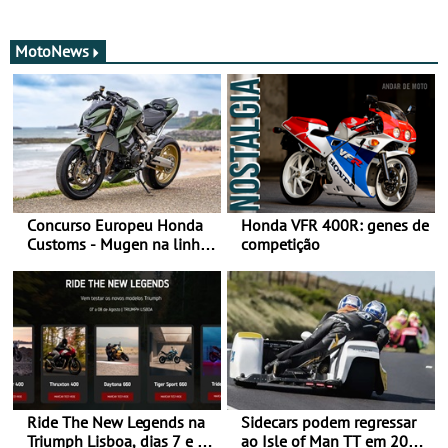
MotoNews
Concurso Europeu Honda
Honda VFR 400R: genes de
Customs - Mugen na linha
competição
da frente, vote nela para
ganhar
Ride The New Legends na
Sidecars podem regressar
Triumph Lisboa, dias 7 e 8
ao Isle of Man TT em 2027