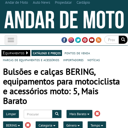
Andar de Moto
Auto News
Propedalar
Cardápio
Toggle
navigation
Equipamentos
catálogo e preços
pontos de venda
marcas de equipamentos e acessórios
importadores
notícias
Bulsões e calças BERING,
equipamentos para motociclista
e acessórios moto: 5, Mais
Barato
Limpar
Mais Barato
BERING
Categoria
Género
Tempo