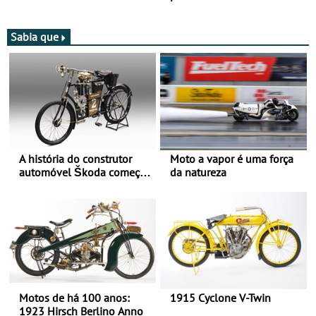
após revisão de segurança
Bull Romaniacs numa
moto elétrica
Sabia que
A história do construtor
Moto a vapor é uma força
automóvel Škoda começou
da natureza
há mais de 120 anos nas
duas rodas!
Motos de há 100 anos:
1915 Cyclone V-Twin
1923 Hirsch Berlino Anno