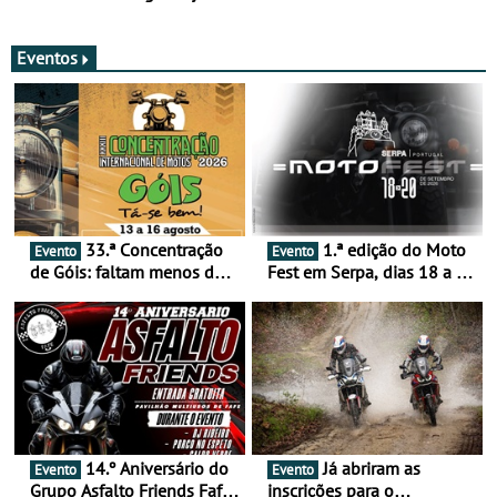
com resultados que
GNR menos trágica
merecem reflexão
Eventos
33.ª Concentração
1.ª edição do Moto
Evento
Evento
de Góis: faltam menos de
Fest em Serpa, dias 18 a 20
duas semanas! - De 13 a
de setembro - A cultura das
16 de agosto
duas rodas invade o Baixo
Alentejo
14.º Aniversário do
Já abriram as
Evento
Evento
Grupo Asfalto Friends Fafe,
inscrições para o