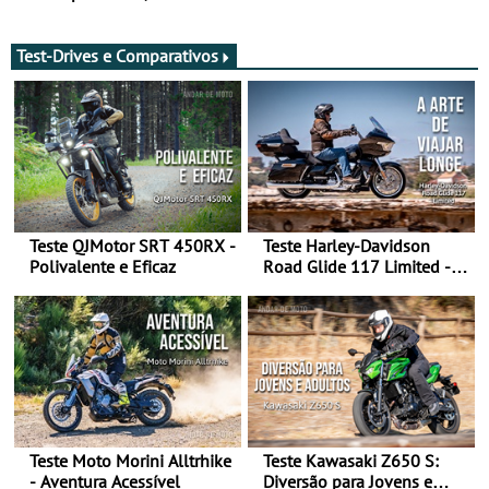
de agosto
após revisão de segurança
Test-Drives e Comparativos
Teste QJMotor SRT 450RX -
Teste Harley-Davidson
Polivalente e Eficaz
Road Glide 117 Limited - A
Arte de Viajar Longe
Teste Moto Morini Alltrhike
Teste Kawasaki Z650 S:
- Aventura Acessível
Diversão para Jovens e