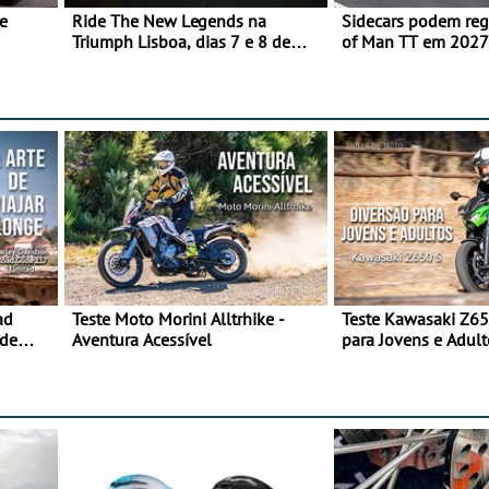
e
Ride The New Legends na
Sidecars podem regr
Triumph Lisboa, dias 7 e 8 de
of Man TT em 2027 
agosto
de segurança
ad
Teste Moto Morini Alltrhike -
Teste Kawasaki Z65
 de
Aventura Acessível
para Jovens e Adult