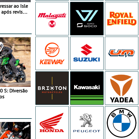
essar ao Isle
após revisão
0 S: Diversão
os