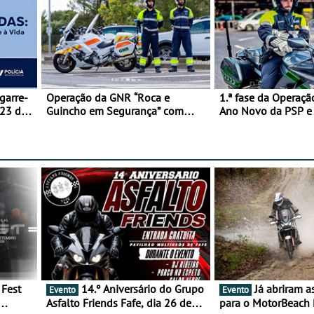
garre-
Operação da GNR “Roca e
1.ª fase da Operaçã
 23 de
Guincho em Segurança” com
Ano Novo da PSP 
resultados que merecem reflexão
trágica
14.º Aniversário do Grupo
Já abriram as inscrições
Evento
Evento
Asfalto Friends Fafe, dia 26 de
para o MotorBeach 