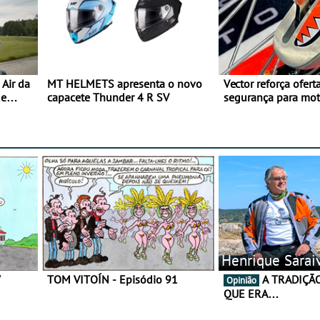
Air da
MT HELMETS apresenta o novo
Vector reforça ofert
de
capacete Thunder 4 R SV
segurança para mo
gama de cadeados
Henrique Sarai
7
TOM VITOÍN - Episódio 91
A TRADIÇÃO AINDA É O
Opinião
QUE ERA…