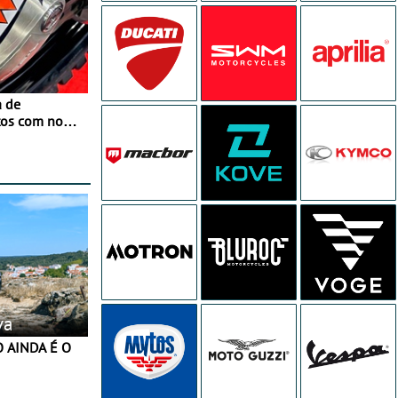
a de
tos com nova
 JawX
va