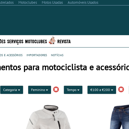
Atrelados
Motoclubes
Motos Usadas
Automóveis Usados
ÕES
SERVIÇOS
MOTOCLUBES
REVISTA
s e acessórios
importadores
notícias
entos para motociclista e acessóri
Categoria
Feminino
Tempo
€100 a €200