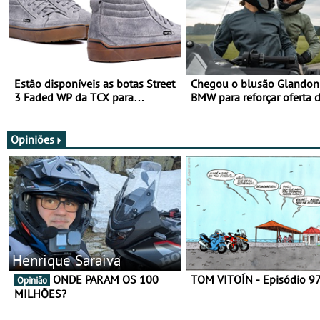
Estão disponíveis as botas Street
Chegou o blusão Glandon 
3 Faded WP da TCX para
BMW para reforçar oferta 
utilização durante todo o ano
equipamento de verão
Opiniões
Henrique Saraiva
ONDE PARAM OS 100
TOM VITOÍN - Episódio 9
Opinião
MILHÕES?