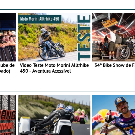
lube de
Vídeo Teste Moto Morini Alltrhike
34º Bike Show de F
bado)
450 - Aventura Acessível