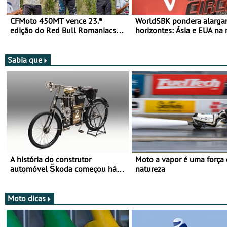
CFMoto 450MT vence 23.ª
WorldSBK pondera alarga
edição do Red Bull Romaniacs
horizontes: Ásia e EUA na 
nas 3 Categorias Adventure -
para 2027
Vitória na Ultimate, Core e Lite
Sabia que
A história do construtor
Moto a vapor é uma força
automóvel Škoda começou há
natureza
mais de 120 anos nas duas
rodas!
Moto dicas