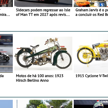
r
Sidecars podem regressar ao Isle
Graham Jarvis é o p
mira
of Man TT em 2027 após revisão
a concluir os Red 
de segurança
numa moto elétrica
 da
Motos de há 100 anos: 1923
1915 Cyclone V-Tw
Hirsch Berlino Anno