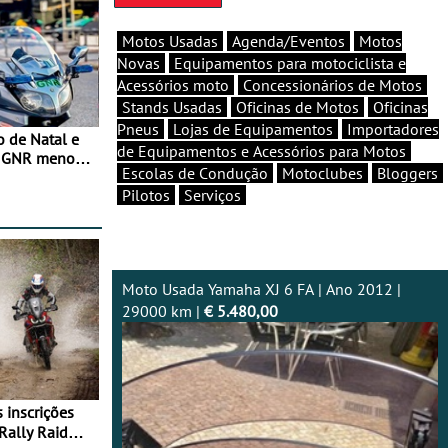
Motos Usadas
Agenda/Eventos
Motos
Novas
Equipamentos para motociclista e
Acessórios moto
Concessionários de Motos
Stands Usadas
Oficinas de Motos
Oficinas
Pneus
Lojas de Equipamentos
Importadores
o de Natal e
de Equipamentos e Acessórios para Motos
e GNR menos
Escolas de Condução
Motoclubes
Bloggers
Pilotos
Serviços
Moto Usada Yamaha XJ 6 FA | Ano 2012 |
29000 km |
€ 5.480,00
Rally Raid