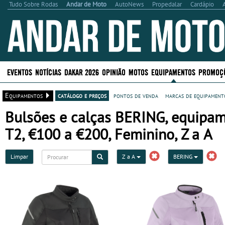
Tudo Sobre Rodas
Andar de Moto
AutoNews
Propedalar
Cardápio
EVENTOS
NOTÍCIAS
DAKAR 2026
OPINIÃO
MOTOS
EQUIPAMENTOS
PROMOÇ
Equipamentos
catálogo e preços
pontos de venda
marcas de equipamento
Bulsões e calças BERING, equipam
T2, €100 a €200, Feminino, Z a A
Limpar
Z a A
BERING