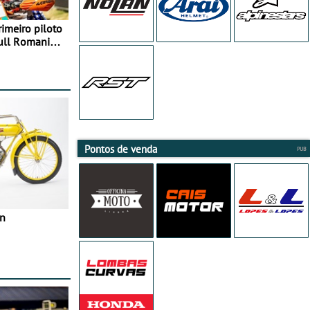
rimeiro piloto
Bull Romaniacs
Pontos de venda
in