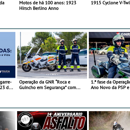
 da
Motos de há 100 anos: 1923
1915 Cyclone V-Tw
Hirsch Berlino Anno
garre-
Operação da GNR “Roca e
1.ª fase da Operaçã
 23 de
Guincho em Segurança” com
Ano Novo da PSP 
resultados que merecem reflexão
trágica