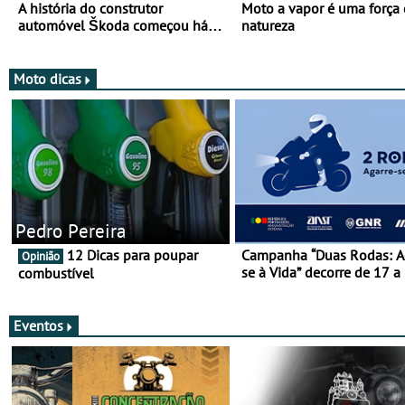
A história do construtor
Moto a vapor é uma força
automóvel Škoda começou há
natureza
mais de 120 anos nas duas
rodas!
Moto dicas
Pedro Pereira
12 Dicas para poupar
Campanha “Duas Rodas: A
Opinião
se à Vida” decorre de 17 a
combustível
março
Eventos