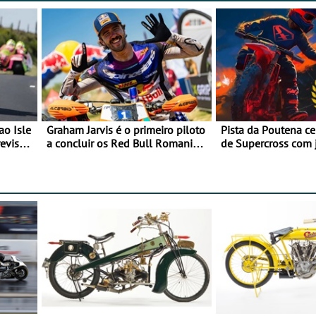
ao Isle
Graham Jarvis é o primeiro piloto
Pista da Poutena c
evisão
a concluir os Red Bull Romaniacs
de Supercross com 
numa moto elétrica
dupla, dias 1 e 2 d