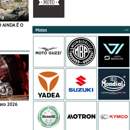
va
Motos
aro 2026