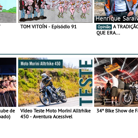
Henrique Sarai
7
TOM VITOÍN - Episódio 91
A TRADIÇÃO AINDA É O
Opinião
QUE ERA…
lube de
Vídeo Teste Moto Morini Alltrhike
34º Bike Show de F
bado)
450 - Aventura Acessível