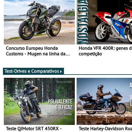
Concurso Europeu Honda
Honda VFR 400R: genes d
Customs - Mugen na linha da
competição
frente, vote nela para ganhar
Test-Drives e Comparativos
Teste QJMotor SRT 450RX -
Teste Harley-Davidson Ro