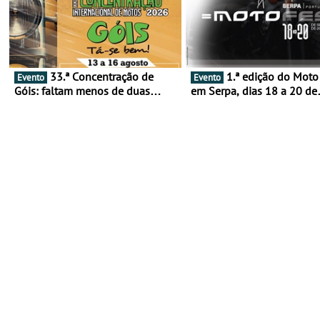
33.ª Concentração de
1.ª edição do Moto Fest
Evento
Evento
Góis: faltam menos de duas
em Serpa, dias 18 a 20 de
semanas! - De 13 a 16 de agosto
setembro - A cultura das 
rodas invade o Baixo Alen