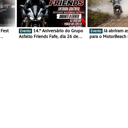
14.º Aniversário do Grupo
Já abriram as inscrições
Evento
Evento
Asfalto Friends Fafe, dia 26 de
para o MotorBeach 
duas
setembro de 2026
2026
tejo