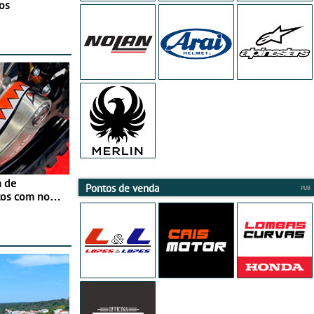
os
a de
Pontos de venda
tos com nova
 JawX