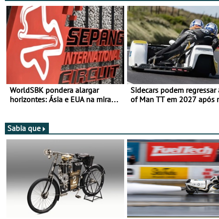
WorldSBK pondera alargar
Sidecars podem regressar 
horizontes: Ásia e EUA na mira
of Man TT em 2027 após r
para 2027
de segurança
Sabia que