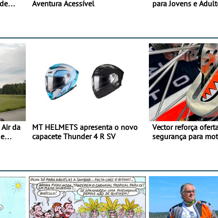
 de
Aventura Acessível
para Jovens e Adult
Air da
MT HELMETS apresenta o novo
Vector reforça ofert
de
capacete Thunder 4 R SV
segurança para mo
gama de cadeados