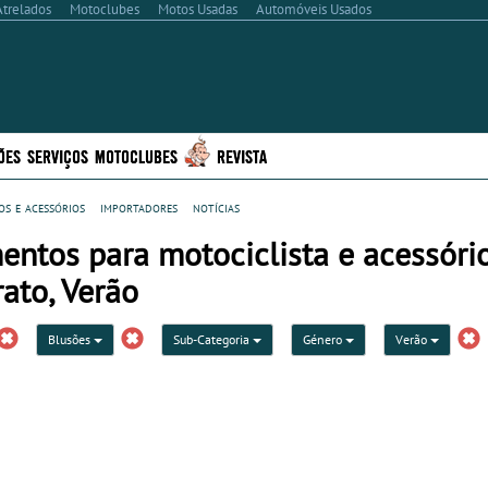
Atrelados
Motoclubes
Motos Usadas
Automóveis Usados
ÕES
SERVIÇOS
MOTOCLUBES
REVISTA
s e acessórios
importadores
notícias
entos para motociclista e acessóri
ato, Verão
Blusões
Sub-Categoria
Género
Verão