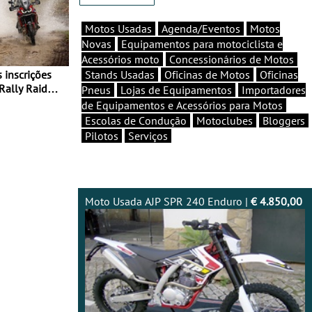
Motos Usadas
Agenda/Eventos
Motos
Novas
Equipamentos para motociclista e
Acessórios moto
Concessionários de Motos
Stands Usadas
Oficinas de Motos
Oficinas
Rally Raid
Pneus
Lojas de Equipamentos
Importadores
de Equipamentos e Acessórios para Motos
Escolas de Condução
Motoclubes
Bloggers
Pilotos
Serviços
Moto Usada AJP SPR 240 Enduro |
€ 4.850,00