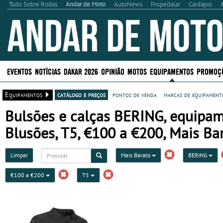
Tudo Sobre Rodas
Andar de Moto
AutoNews
Propedalar
Cardápio
EVENTOS
NOTÍCIAS
DAKAR 2026
OPINIÃO
MOTOS
EQUIPAMENTOS
PROMOÇ
Equipamentos
catálogo e preços
pontos de venda
marcas de equipamento
Bulsões e calças BERING, equipam
Blusões, T5, €100 a €200, Mais Bar
Limpar
Mais Barato
BERING
€100 a €200
T5