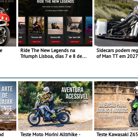
e
Ride The New Legends na
Sidecars podem regr
Triumph Lisboa, dias 7 e 8 de
of Man TT em 2027 
agosto
de segurança
ad
Teste Moto Morini Alltrhike -
Teste Kawasaki Z65