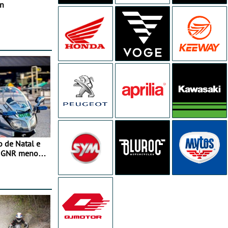
in
o de Natal e
e GNR menos