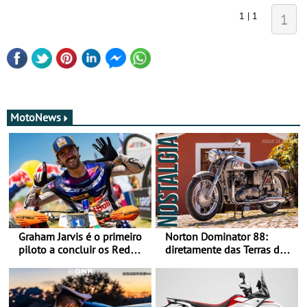
1 | 1
1
MotoNews
Graham Jarvis é o primeiro
Norton Dominator 88:
piloto a concluir os Red
diretamente das Terras de
Bull Romaniacs numa
Sua Majestade
moto elétrica