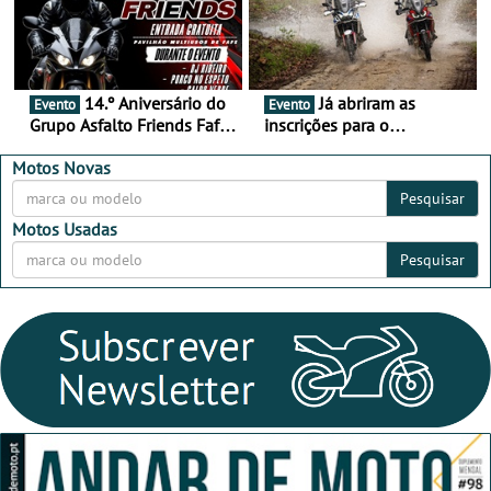
14.º Aniversário do
Já abriram as
Evento
Evento
Grupo Asfalto Friends Fafe,
inscrições para o
dia 26 de setembro de
MotorBeach Rally Raid
2026
2026
Motos Novas
Pesquisar
Motos Usadas
Pesquisar