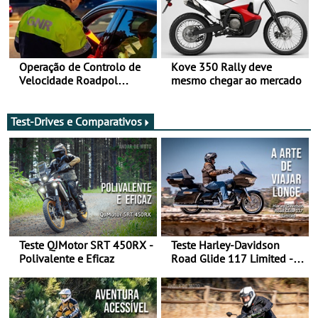
Operação de Controlo de
Kove 350 Rally deve
Velocidade Roadpol
mesmo chegar ao mercado
decorre até 9 de agosto
Test-Drives e Comparativos
Teste QJMotor SRT 450RX -
Teste Harley-Davidson
Polivalente e Eficaz
Road Glide 117 Limited - A
Arte de Viajar Longe