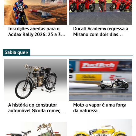
Inscrições abertas para o
Ducati Academy regressa a
Addax Rally 2026: 25 a 30
Misano com dois dias
de outubro - Proposta de
dedicados à condução em
participação com o Team
circuito - Dias 22 e 23 de
Bianchi Prata
setembro, no Misano World
Sabia que
Circuit
A história do construtor
Moto a vapor é uma força
automóvel Škoda começou
da natureza
há mais de 120 anos nas
duas rodas!