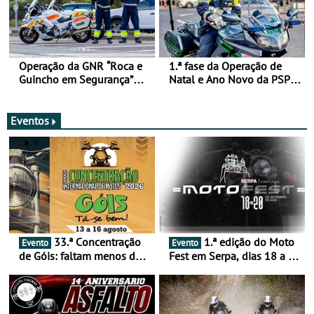
Operação da GNR “Roca e
1.ª fase da Operação de
Guincho em Segurança”
Natal e Ano Novo da PSP e
com resultados que
GNR menos trágica
merecem reflexão
Eventos
33.ª Concentração
1.ª edição do Moto
Evento
Evento
de Góis: faltam menos de
Fest em Serpa, dias 18 a 20
duas semanas! - De 13 a
de setembro - A cultura das
16 de agosto
duas rodas invade o Baixo
Alentejo