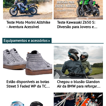
Teste Moto Morini Alltrhike
Teste Kawasaki Z650 S:
- Aventura Acessível
Diversão para Jovens e
Adultos
Equipamentos e acessórios
Estão disponíveis as botas
Chegou o blusão Glandon
Street 3 Faded WP da TCX
Air da BMW para reforçar
para utilização durante
oferta de equipamento de
todo o ano
verão