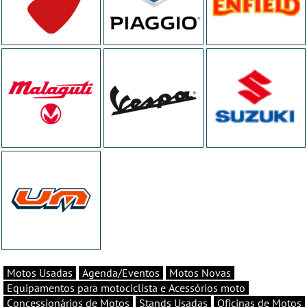
Motos Usadas
Agenda/Eventos
Motos Novas
Equipamentos para motociclista e Acessórios moto
Concessionários de Motos
Stands Usadas
Oficinas de Motos