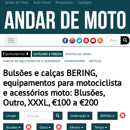
Andar de Moto
Auto News
Propedalar
Cardápio
Toggle
navigation
Equipamentos
catálogo e preços
pontos de venda
marcas de equipamentos e acessórios
importadores
notícias
Bulsões e calças BERING,
equipamentos para motociclista
e acessórios moto: Blusões,
Outro, XXXL, €100 a €200
Limpar
Ordenação
BERING
Blusões
Outro
Género
Tempo