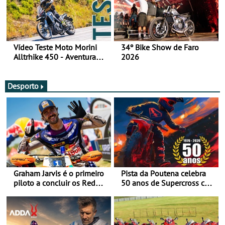
Vídeo Teste Moto Morini
34º Bike Show de Faro
Alltrhike 450 - Aventura
2026
Acessível
Desporto
Graham Jarvis é o primeiro
Pista da Poutena celebra
piloto a concluir os Red
50 anos de Supercross com
Bull Romaniacs numa
jornada dupla, dias 1 e 2
moto elétrica
de agosto