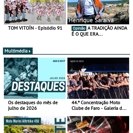
Henrique Saraiva
TOM VITOÍN - Episódio 91
A TRADIÇÃO AINDA
Opinião
É O QUE ERA…
Multimédia
Os destaques do mês de
44.ª Concentração Moto
julho de 2026
Clube de Faro - Galeria de
fotos (sábado)