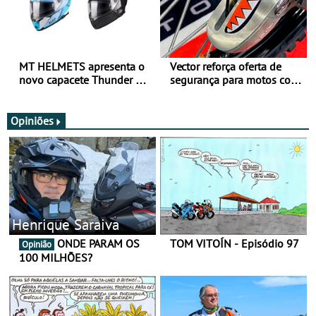
MT HELMETS apresenta o
Vector reforça oferta de
novo capacete Thunder 4 R
segurança para motos com
SV
nova gama de cadeados
JawX
Opiniões
Henrique Saraiva
ONDE PARAM OS
TOM VITOÍN - Episódio 97
Opinião
100 MILHÕES?