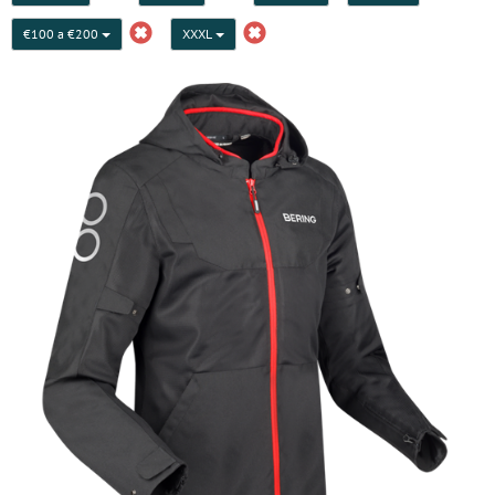
€100 a €200
XXXL