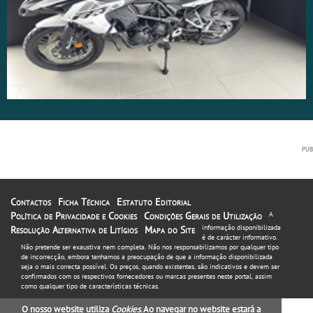
Contactos
Ficha Técnica
Estatuto Editorial
Política de Privacidade e Cookies
Condições Gerais de Utilização
A
informação disponibilizada
Resolução Alternativa de Litígios
Mapa do Site
é de carácter informativo.
Não pretende ser exaustiva nem completa. Não nos responsabilizamos por qualquer tipo
de incorrecção, embora tenhamos a preocupação de que a informação disponibilizada
seja o mais correcta possível. Os preços, quando existentes, são indicativos e devem ser
confirmados com os respectivos fornecedores ou marcas presentes neste portal, assim
como qualquer tipo de características técnicas.
O nosso website utiliza
Cookies
. Ao navegar no website estará a