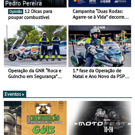
Pedro Pereira
12 Dicas para
Campanha “Duas Rodas:
Opinião
Agarre-se à Vida” decorre
poupar combustível
de 17 a 23 de março
Operação da GNR “Roca e
1.ª fase da Operação de
Guincho em Segurança”
Natal e Ano Novo da PSP e
com resultados que
GNR menos trágica
merecem reflexão
Eventos