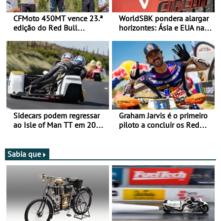
CFMoto 450MT vence 23.ª
WorldSBK pondera alargar
edição do Red Bull
horizontes: Ásia e EUA na
Romaniacs nas 3
mira para 2027
Categorias Adventure -
Vitória na Ultimate, Core e
Lite
Sidecars podem regressar
Graham Jarvis é o primeiro
ao Isle of Man TT em 2027
piloto a concluir os Red
após revisão de segurança
Bull Romaniacs numa
moto elétrica
Sabia que