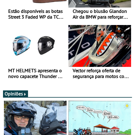
Estão disponíveis as botas
Chegou o blusão Glandon
Street 3 Faded WP da TCX
Air da BMW para reforçar
para utilização durante
oferta de equipamento de
todo o ano
verão
MT HELMETS apresenta o
Vector reforça oferta de
novo capacete Thunder 4 R
segurança para motos com
SV
nova gama de cadeados
JawX
Opiniões