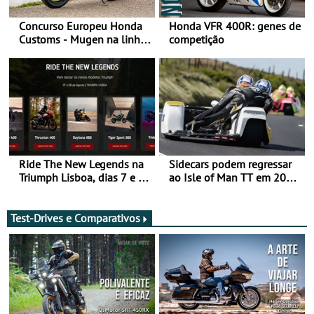
Concurso Europeu Honda
Honda VFR 400R: genes de
Customs - Mugen na linha
competição
da frente, vote nela para
ganhar
Ride The New Legends na
Sidecars podem regressar
Triumph Lisboa, dias 7 e 8
ao Isle of Man TT em 2027
de agosto
após revisão de segurança
Test-Drives e Comparativos