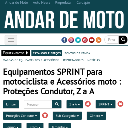
Andar de Moto
Auto News
Propedalar
Cardápio
Toggle
navigation
Equipamentos
catálogo e preços
pontos de venda
marcas de equipamentos e acessórios
importadores
notícias
Equipamentos SPRINT para
motociclista e Acessórios moto :
Proteções Condutor, Z a A
Limpar
Z a A
SPRINT
Proteções Condutor
Sub-Categoria
Género
Tempo
Preço
Tamanho