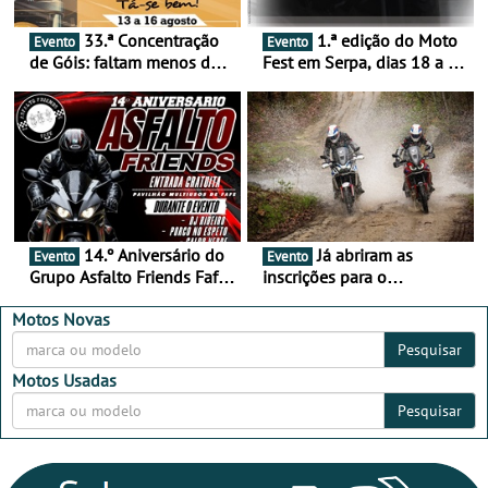
33.ª Concentração
1.ª edição do Moto
Evento
Evento
de Góis: faltam menos de
Fest em Serpa, dias 18 a 20
duas semanas! - De 13 a
de setembro - A cultura das
16 de agosto
duas rodas invade o Baixo
Alentejo
14.º Aniversário do
Já abriram as
Evento
Evento
Grupo Asfalto Friends Fafe,
inscrições para o
dia 26 de setembro de
MotorBeach Rally Raid
2026
2026
Motos Novas
Pesquisar
Motos Usadas
Pesquisar