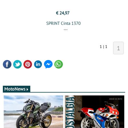
€ 24,97
SPRINT Cinta 1370
1 | 1
1
MotoNews