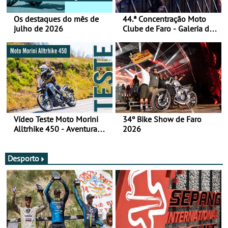
Os destaques do mês de
44.ª Concentração Moto
julho de 2026
Clube de Faro - Galeria de
fotos (sábado)
Vídeo Teste Moto Morini
34º Bike Show de Faro
Alltrhike 450 - Aventura
2026
Acessível
Desporto