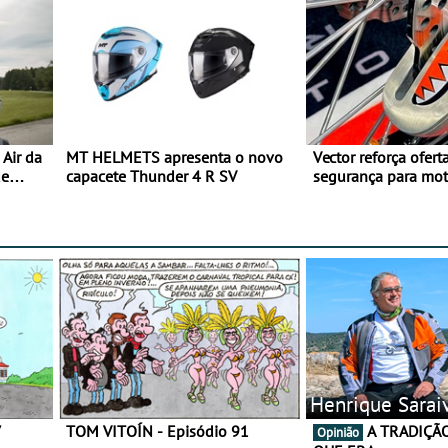
Air da
MT HELMETS apresenta o novo
Vector reforça ofert
de
capacete Thunder 4 R SV
segurança para mo
gama de cadeados
Henrique Sarai
7
TOM VITOÍN - Episódio 91
A TRADIÇÃO AINDA É O
Opinião