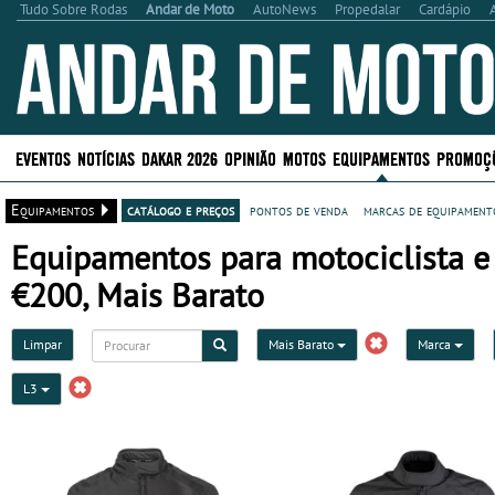
Tudo Sobre Rodas
Andar de Moto
AutoNews
Propedalar
Cardápio
EVENTOS
NOTÍCIAS
DAKAR 2026
OPINIÃO
MOTOS
EQUIPAMENTOS
PROMOÇ
Equipamentos
catálogo e preços
pontos de venda
marcas de equipamento
Equipamentos para motociclista e 
€200, Mais Barato
Limpar
Mais Barato
Marca
L3