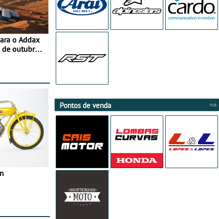
para o Addax
 de outubro -
ipação com o
Pontos de venda
in