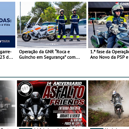
garre-
Operação da GNR “Roca e
1.ª fase da Operaçã
 23 de
Guincho em Segurança” com
Ano Novo da PSP 
resultados que merecem reflexão
trágica