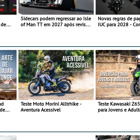
Sidecars podem regressar ao Isle
Novas regras de p
 de
of Man TT em 2027 após revisão
IUC para 2028 - Co
de segurança
transição em 2027
ad
Teste Moto Morini Alltrhike -
Teste Kawasaki Z65
 de
Aventura Acessível
para Jovens e Adult