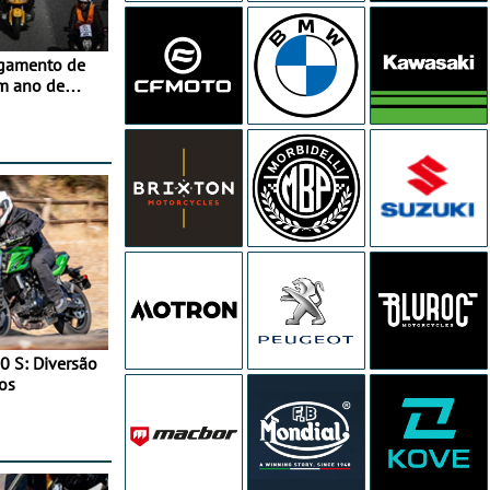
agamento de
m ano de
0 S: Diversão
os