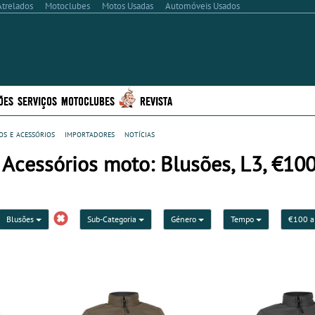
Atrelados
Motoclubes
Motos Usadas
Automóveis Usados
ÕES
SERVIÇOS
MOTOCLUBES
REVISTA
s e acessórios
importadores
notícias
Acessórios moto: Blusões, L3, €100
Blusões
Sub-Categoria
Género
Tempo
€100 