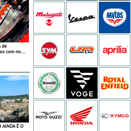
a de
tos com nova
 JawX
va