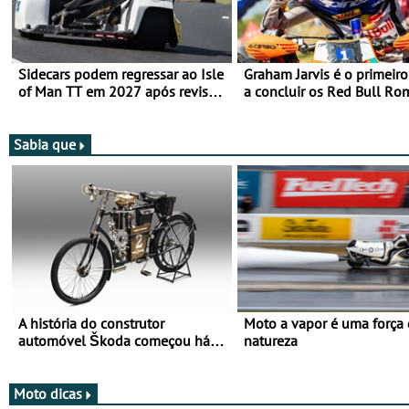
Sidecars podem regressar ao Isle
Graham Jarvis é o primeiro
of Man TT em 2027 após revisão
a concluir os Red Bull Ro
de segurança
numa moto elétrica
Sabia que
A história do construtor
Moto a vapor é uma força
automóvel Škoda começou há
natureza
mais de 120 anos nas duas
rodas!
Moto dicas