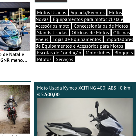
Motos Usadas
Agenda/Eventos
Motos
Novas
Equipamentos para motociclista e
Acessórios moto
Concessionários de Motos
Stands Usadas
Oficinas de Motos
Oficinas
Pneus
Lojas de Equipamentos
Importadores
de Equipamentos e Acessórios para Motos
Escolas de Condução
Motoclubes
Bloggers
o de Natal e
Pilotos
Serviços
e GNR menos
Moto Usada Kymco XCITING 400I ABS | 0 km |
€ 5.500,00