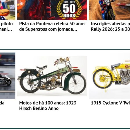
 piloto
Pista da Poutena celebra 50 anos
Inscrições abertas 
maniacs
de Supercross com jornada
Rally 2026: 25 a 30
dupla, dias 1 e 2 de agosto
Proposta de partic
Team Bianchi Prata
 da
Motos de há 100 anos: 1923
1915 Cyclone V-Tw
Hirsch Berlino Anno