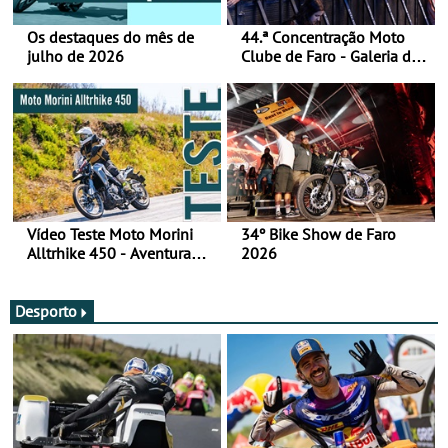
Os destaques do mês de
44.ª Concentração Moto
julho de 2026
Clube de Faro - Galeria de
fotos (sábado)
Vídeo Teste Moto Morini
34º Bike Show de Faro
Alltrhike 450 - Aventura
2026
Acessível
Desporto