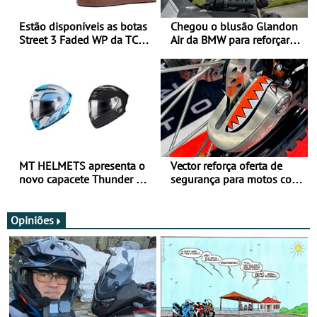
Estão disponíveis as botas
Chegou o blusão Glandon
Street 3 Faded WP da TCX
Air da BMW para reforçar
para utilização durante
oferta de equipamento de
todo o ano
verão
MT HELMETS apresenta o
Vector reforça oferta de
novo capacete Thunder 4 R
segurança para motos com
SV
nova gama de cadeados
JawX
Opiniões