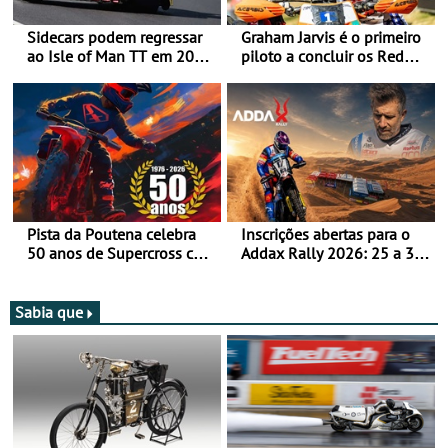
Sidecars podem regressar
Graham Jarvis é o primeiro
ao Isle of Man TT em 2027
piloto a concluir os Red
após revisão de segurança
Bull Romaniacs numa
moto elétrica
Pista da Poutena celebra
Inscrições abertas para o
50 anos de Supercross com
Addax Rally 2026: 25 a 30
jornada dupla, dias 1 e 2
de outubro - Proposta de
de agosto
participação com o Team
Bianchi Prata
Sabia que