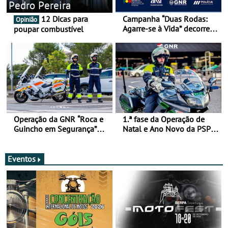
Pedro Pereira
12 Dicas para
Campanha “Duas Rodas:
Opinião
Agarre-se à Vida” decorre
poupar combustível
de 17 a 23 de março
Operação da GNR “Roca e
1.ª fase da Operação de
Guincho em Segurança”
Natal e Ano Novo da PSP e
com resultados que
GNR menos trágica
merecem reflexão
Eventos