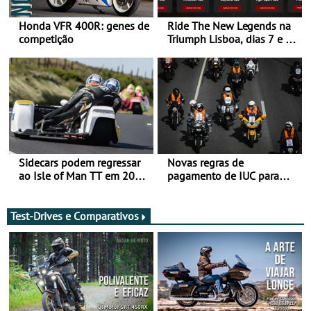
Honda VFR 400R: genes de
Ride The New Legends na
competição
Triumph Lisboa, dias 7 e 8
de agosto
Sidecars podem regressar
Novas regras de
ao Isle of Man TT em 2027
pagamento de IUC para
após revisão de segurança
2028 - Com ano de
transição em 2027
Test-Drives e Comparativos