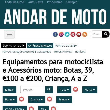
Andar de Moto
Auto News
Propedalar
Cardápio
Toggle
navigation
Equipamentos
catálogo e preços
pontos de venda
marcas de equipamentos e acessórios
importadores
notícias
Equipamentos para motociclista
e Acessórios moto: Botas, 39,
€100 a €200, Criança, A a Z
Limpar
A a Z
Marca
Botas
Criança
Tempo
€100 a €200
39