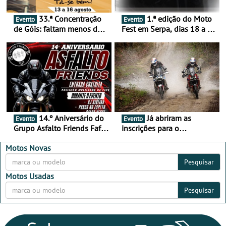
33.ª Concentração
1.ª edição do Moto
Evento
Evento
de Góis: faltam menos de
Fest em Serpa, dias 18 a 20
duas semanas! - De 13 a
de setembro - A cultura das
16 de agosto
duas rodas invade o Baixo
Alentejo
14.º Aniversário do
Já abriram as
Evento
Evento
Grupo Asfalto Friends Fafe,
inscrições para o
dia 26 de setembro de
MotorBeach Rally Raid
2026
2026
Motos Novas
Pesquisar
Motos Usadas
Pesquisar