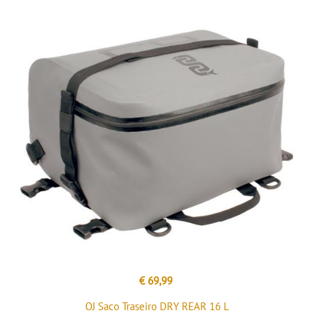
€ 69,99
OJ Saco Traseiro DRY REAR 16 L