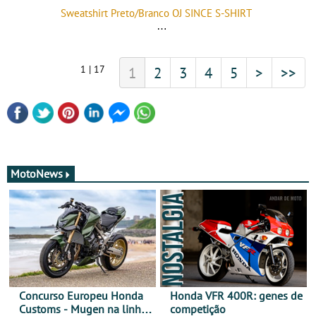
Sweatshirt Preto/Branco OJ SINCE S-SHIRT
1 | 17
1
2
3
4
5
>
>>
MotoNews
Concurso Europeu Honda
Honda VFR 400R: genes de
Customs - Mugen na linha
competição