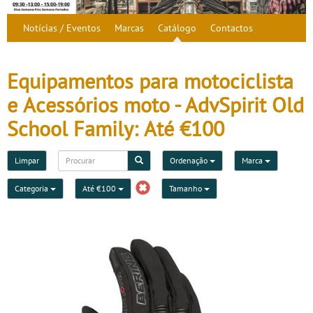
Notícias / Eventos
Marcas
Catálogo
Contactos
Equipamentos para motociclista
e Acessórios moto - AdvSpirit Old
School Family: Até €100
Limpar
Ordenação
Marca
Categoria
Até €100
Tamanho