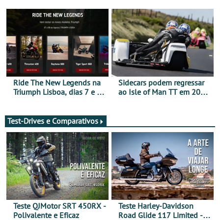
da frente, vote nela para
ganhar
Ride The New Legends na
Sidecars podem regressar
Triumph Lisboa, dias 7 e 8
ao Isle of Man TT em 2027
de agosto
após revisão de segurança
Test-Drives e Comparativos
Teste QJMotor SRT 450RX -
Teste Harley-Davidson
Polivalente e Eficaz
Road Glide 117 Limited - A