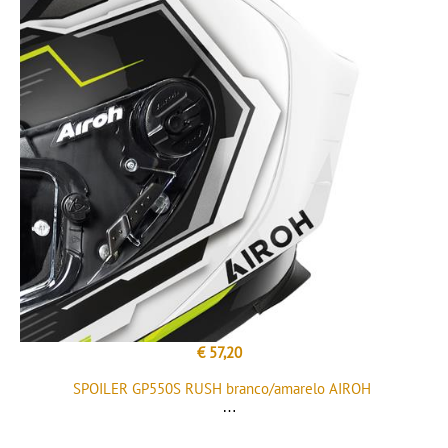
€ 57,20
SPOILER GP550S RUSH branco/amarelo AIROH