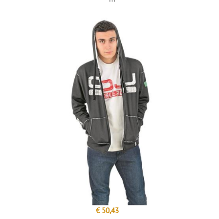
€ 50,43