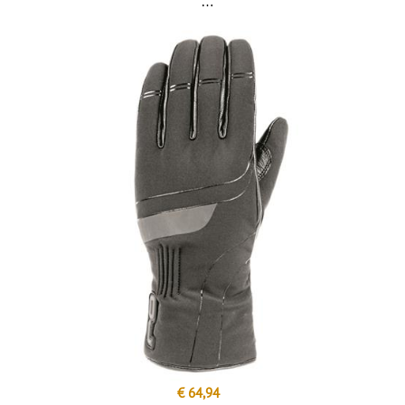
€ 64,94