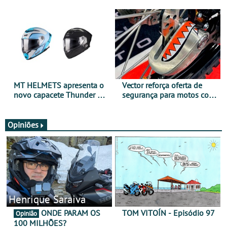
para utilização durante
oferta de equipamento de
todo o ano
verão
MT HELMETS apresenta o
Vector reforça oferta de
novo capacete Thunder 4 R
segurança para motos com
SV
nova gama de cadeados
JawX
Opiniões
Henrique Saraiva
ONDE PARAM OS
TOM VITOÍN - Episódio 97
Opinião
100 MILHÕES?