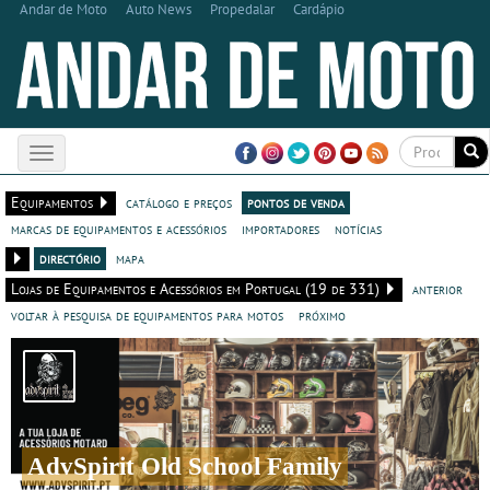
Andar de Moto
Auto News
Propedalar
Cardápio
Toggle
navigation
Equipamentos
catálogo e preços
pontos de venda
marcas de equipamentos e acessórios
importadores
notícias
directório
mapa
Lojas de Equipamentos e Acessórios em Portugal (19 de 331)
anterior
voltar à pesquisa de equipamentos para motos
próximo
AdvSpirit Old School Family