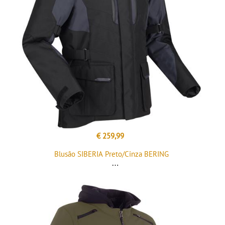
€ 259,99
Blusão SIBERIA Preto/Cinza BERING