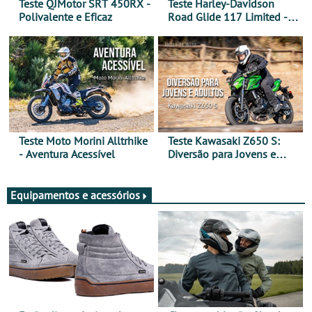
Teste QJMotor SRT 450RX -
Teste Harley-Davidson
Polivalente e Eficaz
Road Glide 117 Limited - A
Arte de Viajar Longe
Teste Moto Morini Alltrhike
Teste Kawasaki Z650 S:
- Aventura Acessível
Diversão para Jovens e
Adultos
Equipamentos e acessórios