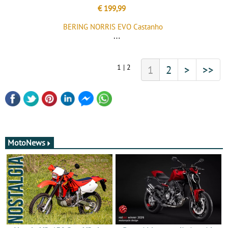
€ 199,99
BERING NORRIS EVO Castanho
1 | 2
1
2
>
>>
MotoNews