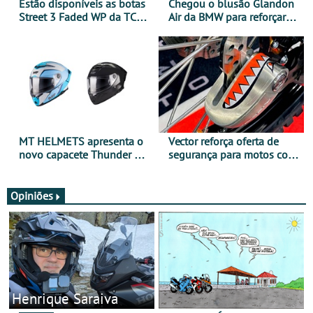
Estão disponíveis as botas
Chegou o blusão Glandon
Street 3 Faded WP da TCX
Air da BMW para reforçar
para utilização durante
oferta de equipamento de
todo o ano
verão
MT HELMETS apresenta o
Vector reforça oferta de
novo capacete Thunder 4 R
segurança para motos com
SV
nova gama de cadeados
JawX
Opiniões
Henrique Saraiva