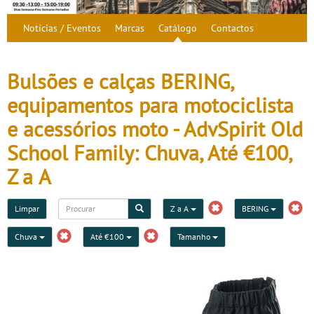
Notícias / Eventos
Marcas
Catálogo
Contactos
Bulsões e calças BERING,
equipamentos para motociclista
e acessórios moto - AdvSpirit Old
School Family: Chuva, Até €100,
Z a A
Limpar
Z a A
BERING
Chuva
Até €100
Tamanho