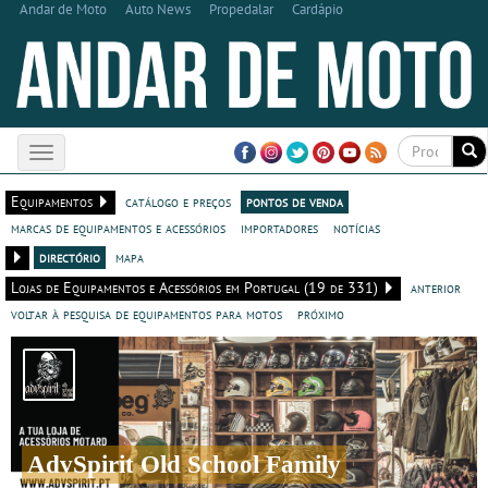
Andar de Moto
Auto News
Propedalar
Cardápio
Toggle
navigation
Equipamentos
catálogo e preços
pontos de venda
marcas de equipamentos e acessórios
importadores
notícias
directório
mapa
Lojas de Equipamentos e Acessórios em Portugal (19 de 331)
anterior
voltar à pesquisa de equipamentos para motos
próximo
AdvSpirit Old School Family