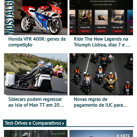
Honda VFR 400R: genes de
Ride The New Legends na
competição
Triumph Lisboa, dias 7 e 8
de agosto
Sidecars podem regressar
Novas regras de
ao Isle of Man TT em 2027
pagamento de IUC para
após revisão de segurança
2028 - Com ano de
transição em 2027
Test-Drives e Comparativos