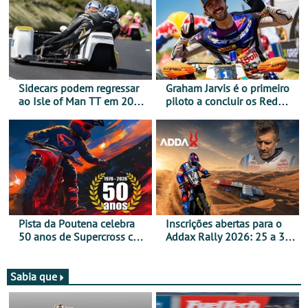
Sidecars podem regressar
Graham Jarvis é o primeiro
ao Isle of Man TT em 2027
piloto a concluir os Red
após revisão de segurança
Bull Romaniacs numa
moto elétrica
Pista da Poutena celebra
Inscrições abertas para o
50 anos de Supercross com
Addax Rally 2026: 25 a 30
jornada dupla, dias 1 e 2
de outubro - Proposta de
de agosto
participação com o Team
Bianchi Prata
Sabia que