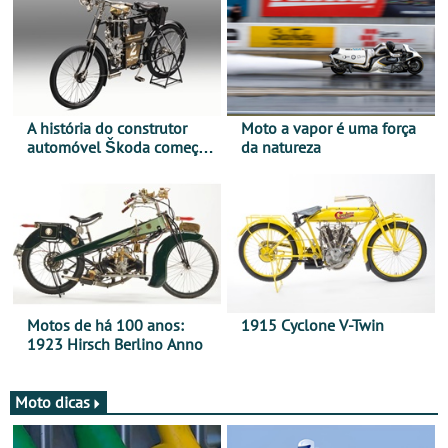
A história do construtor
Moto a vapor é uma força
automóvel Škoda começou
da natureza
há mais de 120 anos nas
duas rodas!
Motos de há 100 anos:
1915 Cyclone V-Twin
1923 Hirsch Berlino Anno
Moto dicas