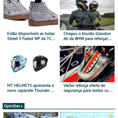
Estão disponíveis as botas
Chegou o blusão Glandon
Street 3 Faded WP da TCX
Air da BMW para reforçar
para utilização durante
oferta de equipamento de
todo o ano
verão
MT HELMETS apresenta o
Vector reforça oferta de
novo capacete Thunder 4 R
segurança para motos com
SV
nova gama de cadeados
JawX
Opiniões