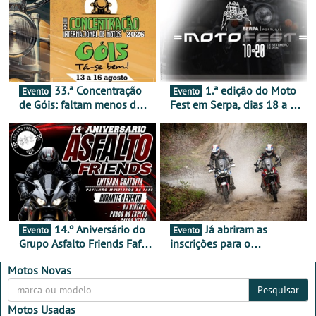
33.ª Concentração
1.ª edição do Moto
Evento
Evento
de Góis: faltam menos de
Fest em Serpa, dias 18 a 20
duas semanas! - De 13 a
de setembro - A cultura das
16 de agosto
duas rodas invade o Baixo
Alentejo
14.º Aniversário do
Já abriram as
Evento
Evento
Grupo Asfalto Friends Fafe,
inscrições para o
dia 26 de setembro de
MotorBeach Rally Raid
2026
2026
Motos Novas
Pesquisar
Motos Usadas