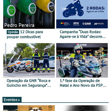
Pedro Pereira
12 Dicas para
Campanha “Duas Rodas:
Opinião
Agarre-se à Vida” decorre
poupar combustível
de 17 a 23 de março
Operação da GNR “Roca e
1.ª fase da Operação de
Guincho em Segurança”
Natal e Ano Novo da PSP e
com resultados que
GNR menos trágica
merecem reflexão
Eventos