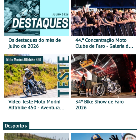
Os destaques do mês de
44.ª Concentração Moto
julho de 2026
Clube de Faro - Galeria de
fotos (sábado)
Vídeo Teste Moto Morini
34º Bike Show de Faro
Alltrhike 450 - Aventura
2026
Acessível
Desporto