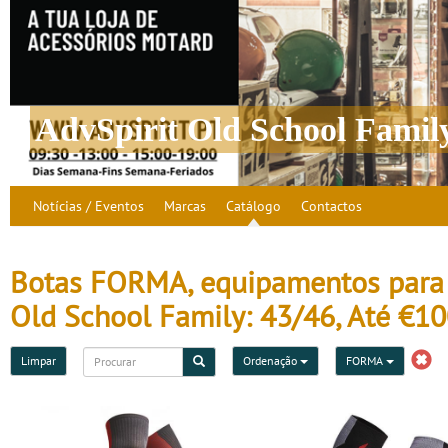
AdvSpirit Old School Famil
Notícias / Eventos
Marcas
Catálogo
Contactos
Botas FORMA, equipamentos para m
Old School Family: 43/46, Até €1
Limpar
Ordenação
FORMA