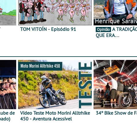
Henrique Sarai
7
TOM VITOÍN - Episódio 91
A TRADIÇÃO AINDA É O
Opinião
QUE ERA…
lube de
Vídeo Teste Moto Morini Alltrhike
34º Bike Show de F
bado)
450 - Aventura Acessível