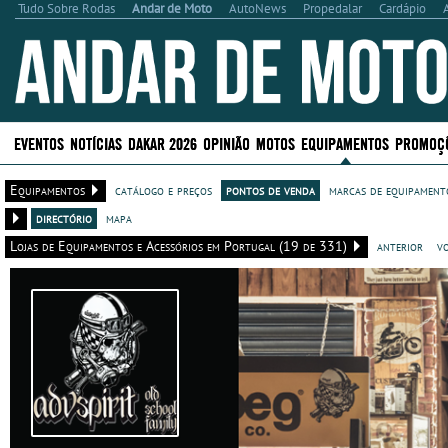
Tudo Sobre Rodas
Andar de Moto
AutoNews
Propedalar
Cardápio
EVENTOS
NOTÍCIAS
DAKAR 2026
OPINIÃO
MOTOS
EQUIPAMENTOS
PROMOÇ
Equipamentos
catálogo e preços
pontos de venda
marcas de equipamento
directório
mapa
Lojas de Equipamentos e Acessórios em Portugal (19 de 331)
anterior
v