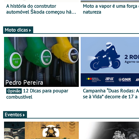
A história do construtor
Moto a vapor é uma força
automóvel Škoda começou há
natureza
mais de 120 anos nas duas
rodas!
Moto dicas
Pedro Pereira
12 Dicas para poupar
Campanha “Duas Rodas: A
Opinião
se à Vida” decorre de 17 a
combustível
março
Eventos