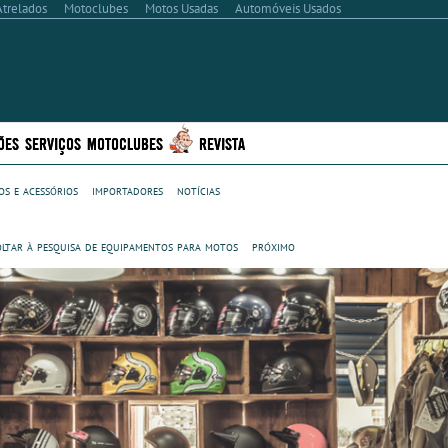
Atrelados
Motoclubes
Motos Usadas
Automóveis Usados
ÕES
SERVIÇOS
MOTOCLUBES
REVISTA
s e acessórios
importadores
notícias
oltar à pesquisa de equipamentos para motos
próximo