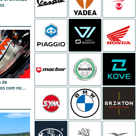
os
a de
tos com nova
 JawX