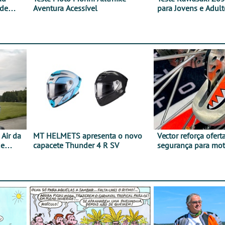
 de
Aventura Acessível
para Jovens e Adult
Air da
MT HELMETS apresenta o novo
Vector reforça ofert
de
capacete Thunder 4 R SV
segurança para mo
gama de cadeados