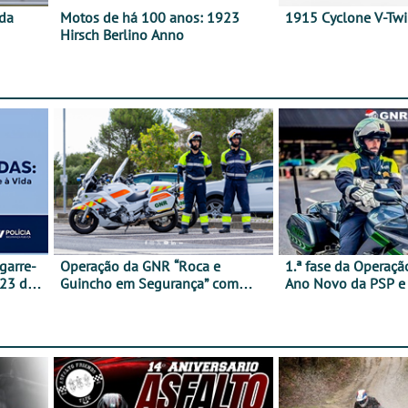
 da
Motos de há 100 anos: 1923
1915 Cyclone V-Tw
Hirsch Berlino Anno
garre-
Operação da GNR “Roca e
1.ª fase da Operaçã
 23 de
Guincho em Segurança” com
Ano Novo da PSP 
resultados que merecem reflexão
trágica