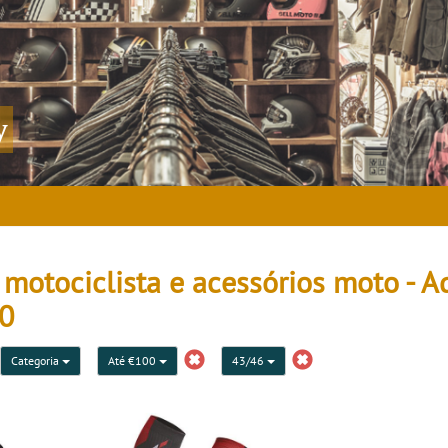
y
otociclista e acessórios moto - Ad
00
Categoria
Até €100
43/46