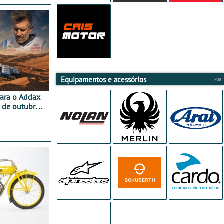
Equipamentos e acessórios
para o Addax
 de outubro -
ipação com o