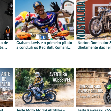
to de
Graham Jarvis é o primeiro piloto
Norton Dominator 8
de
a concluir os Red Bull Romaniacs
diretamente das Ter
numa moto elétrica
Majestade
ad
Teste Moto Morini Alltrhike -
Teste Kawasaki Z65