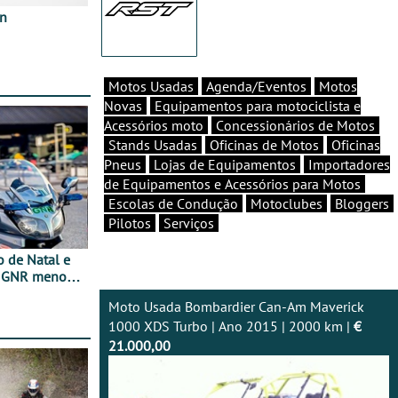
in
Motos Usadas
Agenda/Eventos
Motos
Novas
Equipamentos para motociclista e
Acessórios moto
Concessionários de Motos
Stands Usadas
Oficinas de Motos
Oficinas
Pneus
Lojas de Equipamentos
Importadores
de Equipamentos e Acessórios para Motos
Escolas de Condução
Motoclubes
Bloggers
Pilotos
Serviços
o de Natal e
e GNR menos
Moto Usada Bombardier Can-Am Maverick
1000 XDS Turbo | Ano 2015 | 2000 km |
€
21.000,00