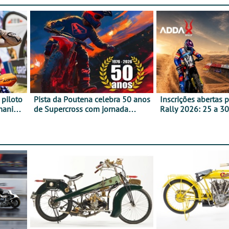
 piloto
Pista da Poutena celebra 50 anos
Inscrições abertas 
maniacs
de Supercross com jornada
Rally 2026: 25 a 30
dupla, dias 1 e 2 de agosto
Proposta de partic
Team Bianchi Prata