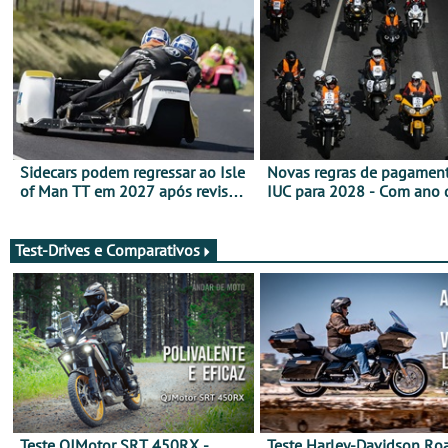
Sidecars podem regressar ao Isle
Novas regras de pagamen
of Man TT em 2027 após revisão
IUC para 2028 - Com ano 
de segurança
transição em 2027
Test-Drives e Comparativos
Teste QJMotor SRT 450RX -
Teste Harley-Davidson Ro