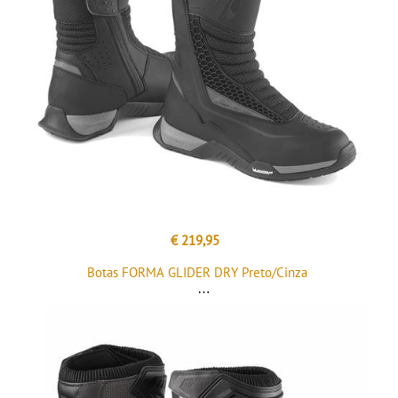
€ 219,95
Botas FORMA GLIDER DRY Preto/Cinza