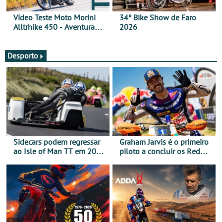
Vídeo Teste Moto Morini
34º Bike Show de Faro
Alltrhike 450 - Aventura
2026
Acessível
Desporto
Sidecars podem regressar
Graham Jarvis é o primeiro
ao Isle of Man TT em 2027
piloto a concluir os Red
após revisão de segurança
Bull Romaniacs numa
moto elétrica