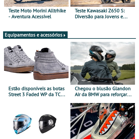
Teste Moto Morini Alltrhike
Teste Kawasaki Z650 S:
- Aventura Acessível
Diversão para Jovens e
Adultos
Equipamentos e acessórios
Estão disponíveis as botas
Chegou o blusão Glandon
Street 3 Faded WP da TCX
Air da BMW para reforçar
para utilização durante
oferta de equipamento de
todo o ano
verão