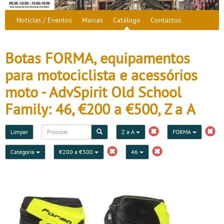
Notícias / Eventos
Marcas
Catálogo
Contactos
Botas FORMA, equipamentos
para motociclista e acessórios
moto - AdvSpirit Old School
Family: 46, €200 a €500, Z a A
Limpar
Z a A
FORMA
Categoria
€200 a €500
46