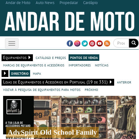
Andar de Moto
Auto News
Propedalar
Cardápio
Toggle
navigation
Equipamentos
catálogo e preços
pontos de venda
marcas de equipamentos e acessórios
importadores
notícias
directório
mapa
Lojas de Equipamentos e Acessórios em Portugal (19 de 331)
anterior
voltar à pesquisa de equipamentos para motos
próximo
AdvSpirit Old School Family