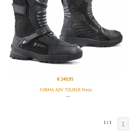
€ 249,95
FORMA ADV TOURER Preto
1 | 1
1