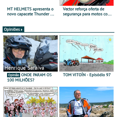
MT HELMETS apresenta o
Vector reforça oferta de
novo capacete Thunder 4 R
segurança para motos com
SV
nova gama de cadeados
JawX
Opiniões
Henrique Saraiva
ONDE PARAM OS
TOM VITOÍN - Episódio 97
Opinião
100 MILHÕES?