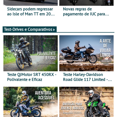
Sidecars podem regressar
Novas regras de
ao Isle of Man TT em 2027
pagamento de IUC para
após revisão de segurança
2028 - Com ano de
transição em 2027
Test-Drives e Comparativos
Teste QJMotor SRT 450RX -
Teste Harley-Davidson
Polivalente e Eficaz
Road Glide 117 Limited - A
Arte de Viajar Longe