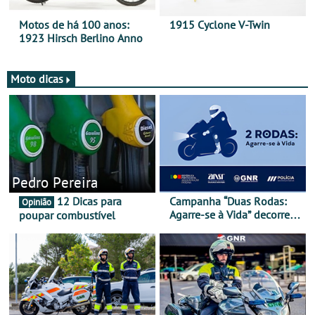
Motos de há 100 anos:
1915 Cyclone V-Twin
1923 Hirsch Berlino Anno
Moto dicas
Pedro Pereira
12 Dicas para
Campanha “Duas Rodas:
Opinião
Agarre-se à Vida” decorre
poupar combustível
de 17 a 23 de março