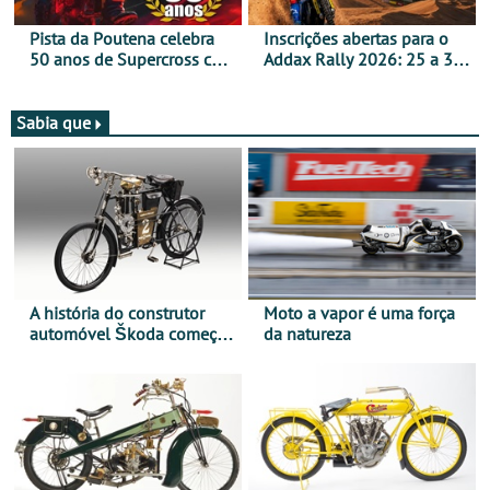
Pista da Poutena celebra
Inscrições abertas para o
50 anos de Supercross com
Addax Rally 2026: 25 a 30
jornada dupla, dias 1 e 2
de outubro - Proposta de
de agosto
participação com o Team
Bianchi Prata
Sabia que
A história do construtor
Moto a vapor é uma força
automóvel Škoda começou
da natureza
há mais de 120 anos nas
duas rodas!