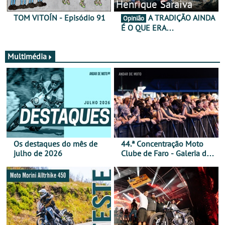
Henrique Saraiva
TOM VITOÍN - Episódio 91
A TRADIÇÃO AINDA
Opinião
É O QUE ERA…
Multimédia
Os destaques do mês de
44.ª Concentração Moto
julho de 2026
Clube de Faro - Galeria de
fotos (sábado)