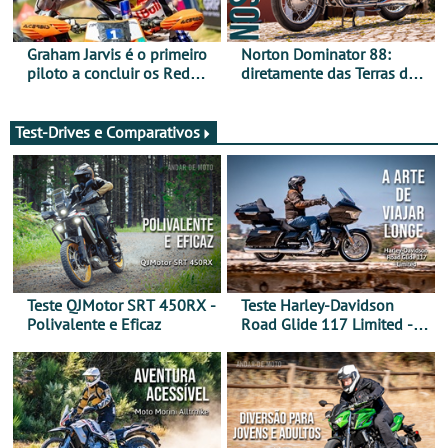
Graham Jarvis é o primeiro
Norton Dominator 88:
piloto a concluir os Red
diretamente das Terras de
Bull Romaniacs numa
Sua Majestade
moto elétrica
Test-Drives e Comparativos
Teste QJMotor SRT 450RX -
Teste Harley-Davidson
Polivalente e Eficaz
Road Glide 117 Limited - A
Arte de Viajar Longe