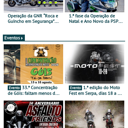
Operação da GNR “Roca e
1.ª fase da Operação de
Guincho em Segurança”
Natal e Ano Novo da PSP e
com resultados que
GNR menos trágica
merecem reflexão
Eventos
33.ª Concentração
1.ª edição do Moto
Evento
Evento
de Góis: faltam menos de
Fest em Serpa, dias 18 a 20
duas semanas! - De 13 a
de setembro - A cultura das
16 de agosto
duas rodas invade o Baixo
Alentejo