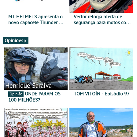
MT HELMETS apresenta o
Vector reforça oferta de
novo capacete Thunder 4 R
segurança para motos com
SV
nova gama de cadeados
JawX
Opiniões
Henrique Saraiva
ONDE PARAM OS
TOM VITOÍN - Episódio 97
Opinião
100 MILHÕES?