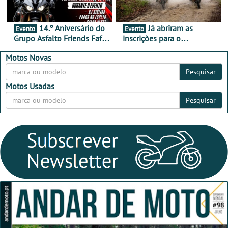
14.º Aniversário do
Já abriram as
Evento
Evento
Grupo Asfalto Friends Fafe,
inscrições para o
dia 26 de setembro de
MotorBeach Rally Raid
2026
2026
Motos Novas
Pesquisar
Motos Usadas
Pesquisar