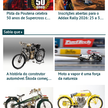
Pista da Poutena celebra
Inscrições abertas para o
50 anos de Supercross com
Addax Rally 2026: 25 a 30
jornada dupla, dias 1 e 2
de outubro - Proposta de
de agosto
participação com o Team
Bianchi Prata
Sabia que
A história do construtor
Moto a vapor é uma força
automóvel Škoda começou
da natureza
há mais de 120 anos nas
duas rodas!