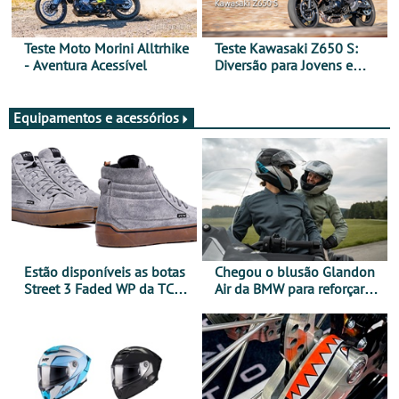
Teste Moto Morini Alltrhike
Teste Kawasaki Z650 S:
- Aventura Acessível
Diversão para Jovens e
Adultos
Equipamentos e acessórios
Estão disponíveis as botas
Chegou o blusão Glandon
Street 3 Faded WP da TCX
Air da BMW para reforçar
para utilização durante
oferta de equipamento de
todo o ano
verão