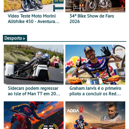
Vídeo Teste Moto Morini
34º Bike Show de Faro
Alltrhike 450 - Aventura
2026
Acessível
Desporto
Sidecars podem regressar
Graham Jarvis é o primeiro
ao Isle of Man TT em 2027
piloto a concluir os Red
após revisão de segurança
Bull Romaniacs numa
moto elétrica