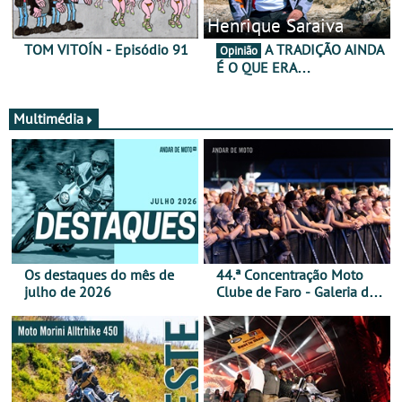
Henrique Saraiva
TOM VITOÍN - Episódio 91
A TRADIÇÃO AINDA
Opinião
É O QUE ERA…
Multimédia
Os destaques do mês de
44.ª Concentração Moto
julho de 2026
Clube de Faro - Galeria de
fotos (sábado)