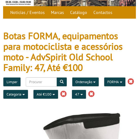
Notícias / Eventos
Marcas
Catálogo
Contactos
Botas FORMA, equipamentos
para motociclista e acessórios
moto - AdvSpirit Old School
Family: 47, Até €100
Limpar
Ordenação
FORMA
Categoria
Até €100
47