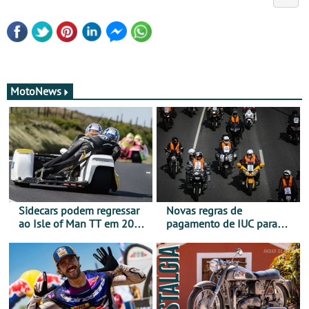
MotoNews
Sidecars podem regressar
Novas regras de
ao Isle of Man TT em 2027
pagamento de IUC para
após revisão de segurança
2028 - Com ano de
transição em 2027