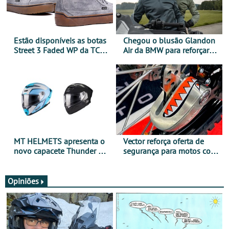
Estão disponíveis as botas
Chegou o blusão Glandon
Street 3 Faded WP da TCX
Air da BMW para reforçar
para utilização durante
oferta de equipamento de
todo o ano
verão
MT HELMETS apresenta o
Vector reforça oferta de
novo capacete Thunder 4 R
segurança para motos com
SV
nova gama de cadeados
JawX
Opiniões