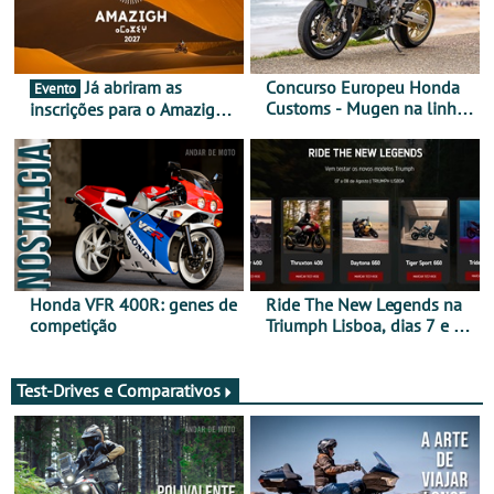
Já abriram as
Concurso Europeu Honda
Evento
Customs - Mugen na linha
inscrições para o Amazigh
da frente, vote nela para
Raid 2027, que decorre em
ganhar
Marrocos, de 23 abril a 1
maio - The ultimate
experience in Morocco
Honda VFR 400R: genes de
Ride The New Legends na
competição
Triumph Lisboa, dias 7 e 8
de agosto
Test-Drives e Comparativos