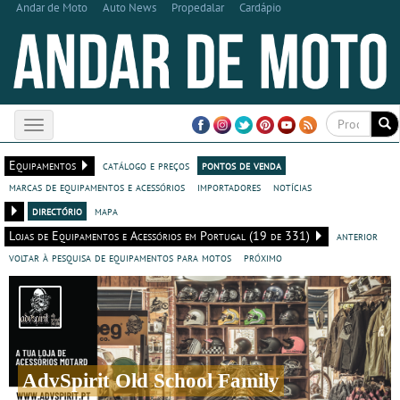
Andar de Moto
Auto News
Propedalar
Cardápio
Toggle
navigation
Equipamentos
catálogo e preços
pontos de venda
marcas de equipamentos e acessórios
importadores
notícias
directório
mapa
Lojas de Equipamentos e Acessórios em Portugal (19 de 331)
anterior
voltar à pesquisa de equipamentos para motos
próximo
AdvSpirit Old School Family