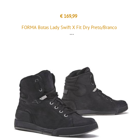
€ 169,99
FORMA Botas Lady Swift X Fit Dry Preto/Branco