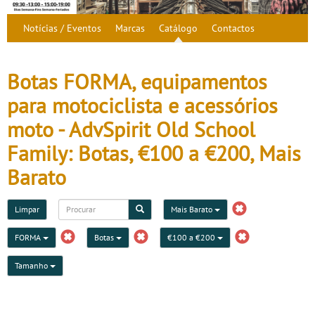
Notícias / Eventos
Marcas
Catálogo
Contactos
Botas FORMA, equipamentos
para motociclista e acessórios
moto - AdvSpirit Old School
Family: Botas, €100 a €200, Mais
Barato
Limpar
Mais Barato
FORMA
Botas
€100 a €200
Tamanho