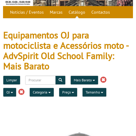
Notícias / Eventos
Marcas
Catálogo
Contactos
Equipamentos OJ para
motociclista e Acessórios moto -
AdvSpirit Old School Family:
Mais Barato
Limpar
Mais Barato
OJ
Categoria
Preço
Tamanho