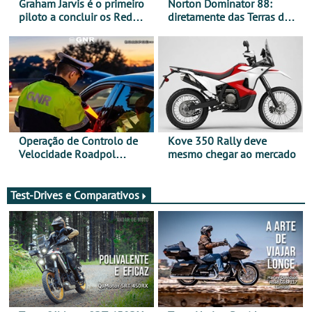
Graham Jarvis é o primeiro
Norton Dominator 88:
piloto a concluir os Red
diretamente das Terras de
Bull Romaniacs numa
Sua Majestade
moto elétrica
Operação de Controlo de
Kove 350 Rally deve
Velocidade Roadpol
mesmo chegar ao mercado
decorre até 9 de agosto
Test-Drives e Comparativos