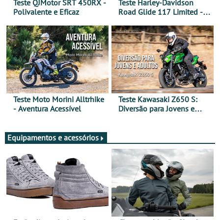
Teste QJMotor SRT 450RX -
Teste Harley-Davidson
Polivalente e Eficaz
Road Glide 117 Limited - A
Arte de Viajar Longe
Teste Moto Morini Alltrhike
Teste Kawasaki Z650 S:
- Aventura Acessível
Diversão para Jovens e
Adultos
Equipamentos e acessórios