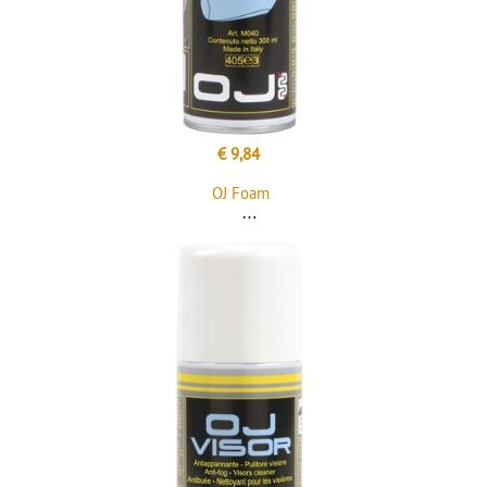
€ 9,84
OJ Foam