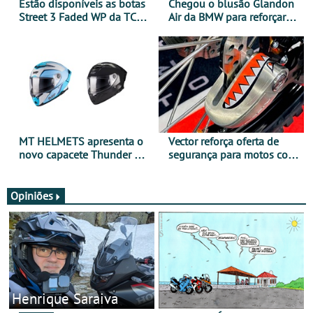
Estão disponíveis as botas
Chegou o blusão Glandon
Street 3 Faded WP da TCX
Air da BMW para reforçar
para utilização durante
oferta de equipamento de
todo o ano
verão
MT HELMETS apresenta o
Vector reforça oferta de
novo capacete Thunder 4 R
segurança para motos com
SV
nova gama de cadeados
JawX
Opiniões
Henrique Saraiva