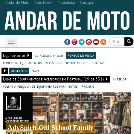
Andar de Moto
Auto News
Propedalar
Cardápio
Toggle
navigation
Equipamentos
catálogo e preços
pontos de venda
marcas de equipamentos e acessórios
importadores
notícias
directório
mapa
Lojas de Equipamentos e Acessórios em Portugal (19 de 331)
anterior
voltar à pesquisa de equipamentos para motos
próximo
AdvSpirit Old School Family